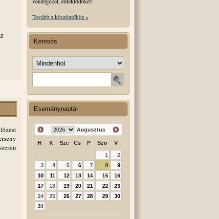
vendégeket, érdeklődőket!
Tovább a köszöntőhöz »
az
Keresés
Keresés helye
Keresendő szó
Eseménynaptár
lőzési
Augusztus
erseny
H
K
Sze
Cs
P
Szo
V
szesen
1
2
3
4
5
6
7
8
9
10
11
12
13
14
15
16
17
18
19
20
21
22
23
24
25
26
27
28
29
30
31