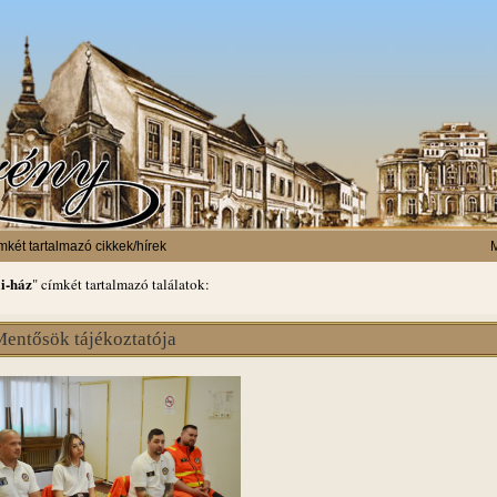
mkét tartalmazó cikkek/hírek
M
i-ház
" címkét tartalmazó találatok:
entősök tájékoztatója