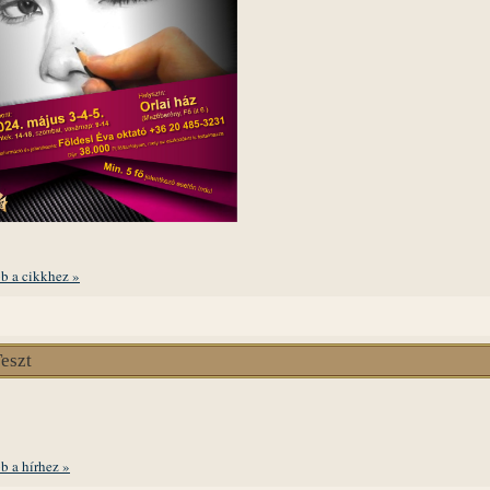
b a cikkhez »
eszt
b a hírhez »