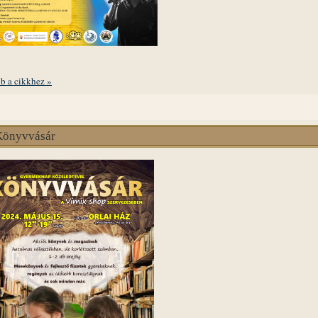
b a cikkhez »
Könyvvásár