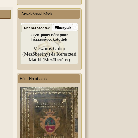
Anyakönyvi hírek
Elhunytak
Megházasodtak
2026. július hónapban
házasságot kötöttek
Mészáros Gábor
(Mezőberény) és Keresztesi
Matild (Mezőberény)
Hősi Halottaink