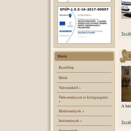
Továb
E
Menü
Kezdőlap
Hírek
Városunkról
»
Önkormányzat és közigazgatás
»
A ház
Hirdetmények
»
Intézmények
»
Továb
Szervezetek
»