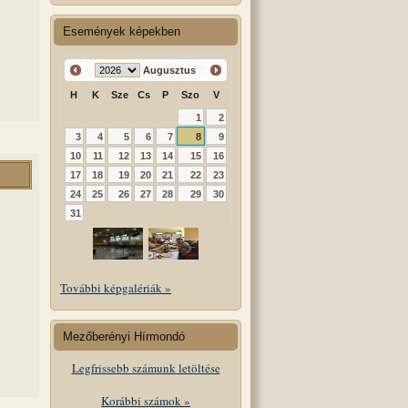
Események képekben
Augusztus
H
K
Sze
Cs
P
Szo
V
1
2
3
4
5
6
7
8
9
10
11
12
13
14
15
16
17
18
19
20
21
22
23
24
25
26
27
28
29
30
31
További képgalériák »
Mezőberényi Hírmondó
Legfrissebb számunk letöltése
Korábbi számok »