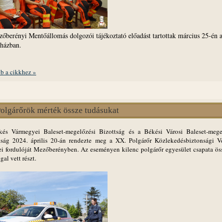
őberényi Mentőállomás dolgozói tájékoztató előadást tartottak március 25-én 
 házban.
b a cikkhez »
olgárőrök mérték össze tudásukat
és Vármegyei Baleset-megelőzési Bizottság és a Békési Városi Baleset-mege
tság 2024. április 20-án rendezte meg a XX. Polgárőr Közlekedésbiztonsági V
i fordulóját Mezőberényben. Az eseményen kilenc polgárőr egyesület csapata ös
gal vett részt.