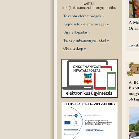
E-mail:
info(kukac)mezobereny(pont)hu
További elérhetőségek »
A Mez
Képviselők elérhetőségei »
Orlai
Ügyfélfogadás »
Térkép intézményeinkkel »
Továb
Oldaltérkép »
P
A Bék
Bizot
megye
36 tag