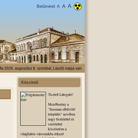
A
A
Betűméret
A
a 2026. augusztus 8. szombat, László napja van
Köszöntő
Tisztelt Látogató!
Mezőberény a
"finoman elbűvölő
település" nevében
nagy tisztelettel és
szeretettel
köszöntöm a
világhálón városunkba érkező