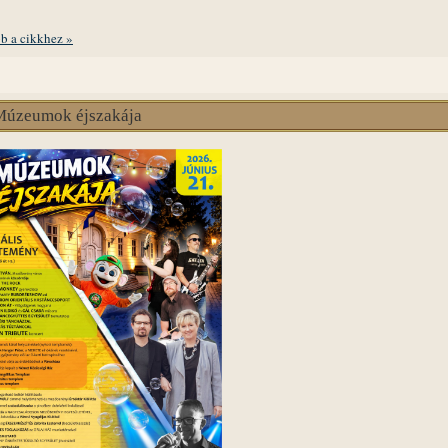
b a cikkhez »
Múzeumok éjszakája