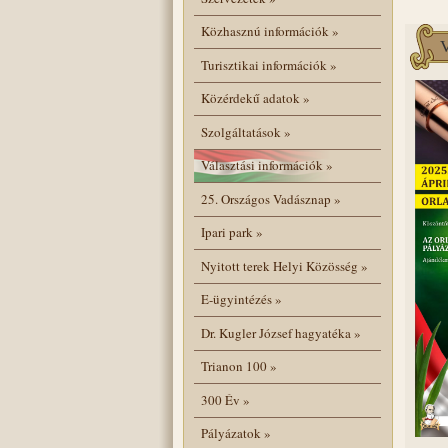
Közhasznú információk
»
Turisztikai információk
»
Közérdekű adatok
»
Szolgáltatások
»
Választási információk
»
25. Országos Vadásznap
»
Ipari park
»
Nyitott terek Helyi Közösség
»
E-ügyintézés
»
Dr. Kugler József hagyatéka
»
Trianon 100
»
300 Év
»
Pályázatok
»