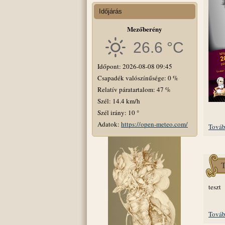
Időjárás
Mezőberény
26.6 °C
Időpont: 2026-08-08 09:45
Csapadék valószínűsége: 0 %
Relatív páratartalom: 47 %
Szél: 14.4 km/h
Szél irány: 10 °
Adatok:
https://open-meteo.com/
Továb
T
teszt
Továb