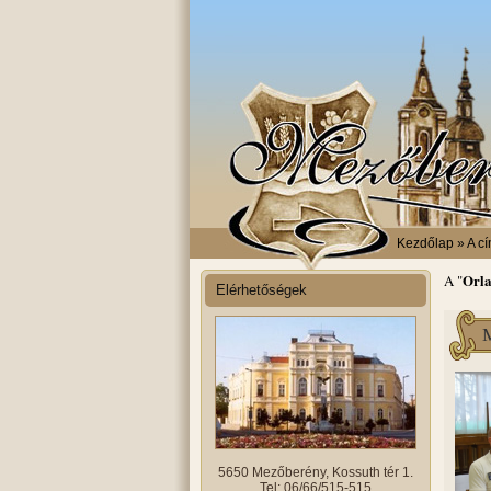
Kezdőlap
» A cí
Orla
A "
Elérhetőségek
M
5650 Mezőberény, Kossuth tér 1.
Tel: 06/66/515-515