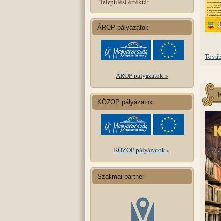
Települési értéktár
ÁROP pályázatok
Továb
ÁROP pályázatok »
KÖZOP pályázatok
KÖZOP pályázatok »
Szakmai partner