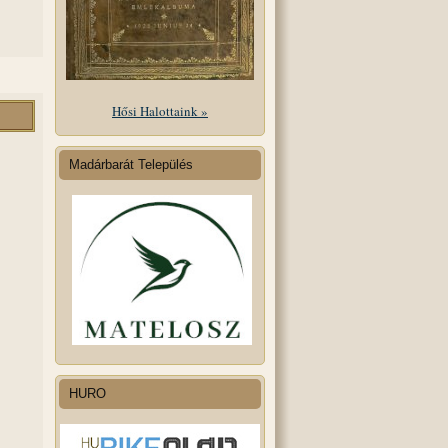
Hősi Halottaink »
Madárbarát Település
HURO