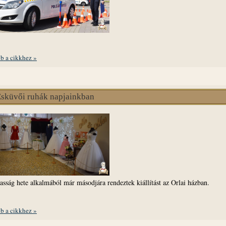
b a cikkhez »
sküvői ruhák napjainkban
asság hete alkalmából már másodjára rendeztek kiállítást az Orlai házban.
b a cikkhez »