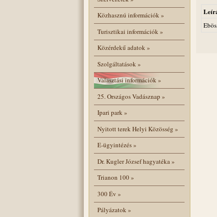
Leír
Közhasznú információk
»
Ebös
Turisztikai információk
»
Közérdekű adatok
»
Szolgáltatások
»
Választási információk
»
25. Országos Vadásznap
»
Ipari park
»
Nyitott terek Helyi Közösség
»
E-ügyintézés
»
Dr. Kugler József hagyatéka
»
Trianon 100
»
300 Év
»
Pályázatok
»