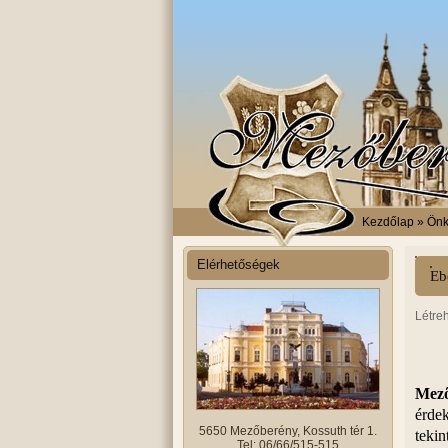
Kezdőlap
» Önk
Elérhetőségek
Eb
Létre
Mez
érde
5650 Mezőberény, Kossuth tér 1.
tekin
Tel: 06/66/515-515