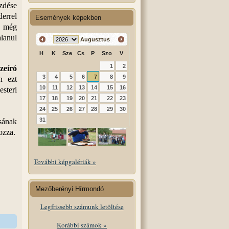
ezdése
derrel
Események képekben
l még
lanul
Augusztus
H
K
Sze
Cs
P
Szo
V
1
2
zeíró
3
4
5
6
7
8
9
n ezt
10
11
12
13
14
15
16
steri
17
18
19
20
21
22
23
24
25
26
27
28
29
30
31
ának
ozza.
További képgalériák »
Mezőberényi Hírmondó
Legfrissebb számunk letöltése
Korábbi számok »