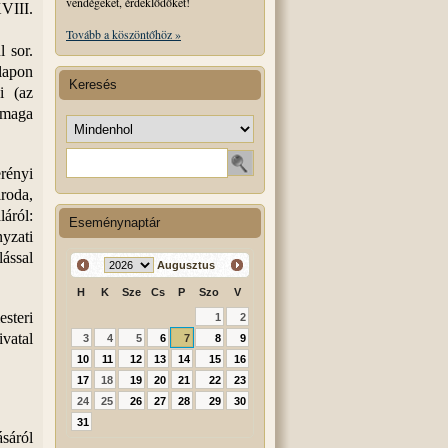
vendégeket, érdeklődőket!
VIII.
Tovább a köszöntőhöz »
 sor.
lapon
Keresés
i (az
maga
Keresés helye
Keresendő szó
rényi
roda,
áról:
Eseménynaptár
nyzati
ással
Augusztus
H
K
Sze
Cs
P
Szo
V
steri
1
2
vatal
3
4
5
6
7
8
9
10
11
12
13
14
15
16
17
18
19
20
21
22
23
24
25
26
27
28
29
30
31
ásáról