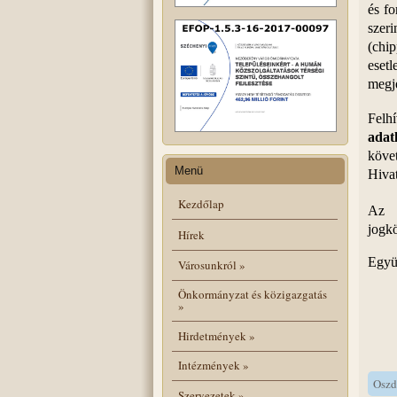
és fo
szeri
(chi
eset
megje
Felh
adat
köve
Menü
Hivat
Kezdőlap
Az 
jogkö
Hírek
Együ
Városunkról
»
Önkormányzat és közigazgatás
»
Hirdetmények
»
Intézmények
»
Oszd
Szervezetek
»