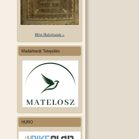
Hősi Halottaink »
Madárbarát Település
HURO