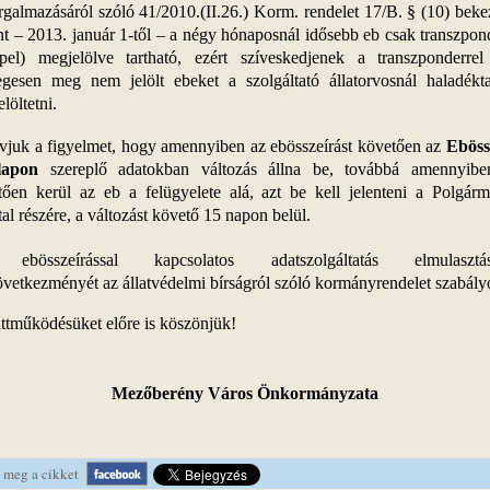
rgalmazásáról szóló 41/2010.(II.26.) Korm. rendelet 17/B. § (10) bek
nt – 2013. január 1-től – a négy hónaposnál idősebb eb csak transzpon
ppel) megjelölve tartható, ezért szíveskedjenek a transzponderre
legesen meg nem jelölt ebeket a szolgáltató állatorvosnál haladékta
löltetni.
ívjuk a figyelmet, hogy amennyiben az ebösszeírást követően az
Eböss
lapon
szereplő adatokban változás állna be, továbbá amennyibe
tően kerül az eb a felügyelete alá, azt be kell jelenteni a Polgárme
al részére, a változást követő 15 napon belül.
ebösszeírással kapcsolatos adatszolgáltatás elmulasztás
vetkezményét az állatvédelmi bírságról szóló kormányrendelet szabály
ttműködésüket előre is köszönjük!
Mezőberény Város Önkormányzata
 meg a cikket