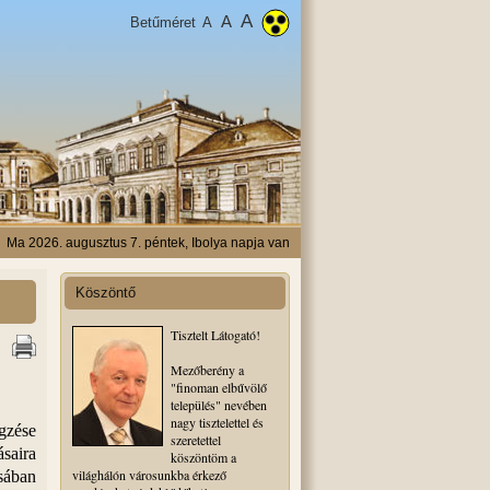
A
A
Betűméret
A
Ma 2026. augusztus 7. péntek, Ibolya napja van
Köszöntő
Tisztelt Látogató!
Mezőberény a
"finoman elbűvölő
település" nevében
nagy tisztelettel és
gzése
szeretettel
saira
köszöntöm a
világhálón városunkba érkező
ásában