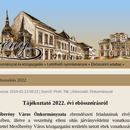
ormányzat és közigazgatás » Letölthető nyomtatványok » Ebösszeíró adatlap »
összeírás 2022
hozva: 2019-02-13 09:22 | Szerző: PmH. Titk. | Kibocsátó: Önkormányzat
Tájékoztató 2022. évi ebösszeírásról
őberény Város Önkormányzata
ebrendészeti feladatainak elvé
kében, illetve a veszettség elleni oltás járványvédelmi vonatkozá
tettel Mezőberény Város közigazgatási területén tartott ebek vonatkoz