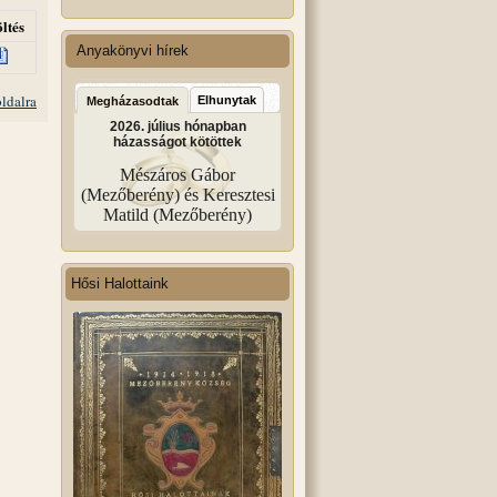
ltés
Anyakönyvi hírek
oldalra
Elhunytak
Megházasodtak
2026. július hónapban
házasságot kötöttek
Mészáros Gábor
(Mezőberény) és Keresztesi
Matild (Mezőberény)
Hősi Halottaink