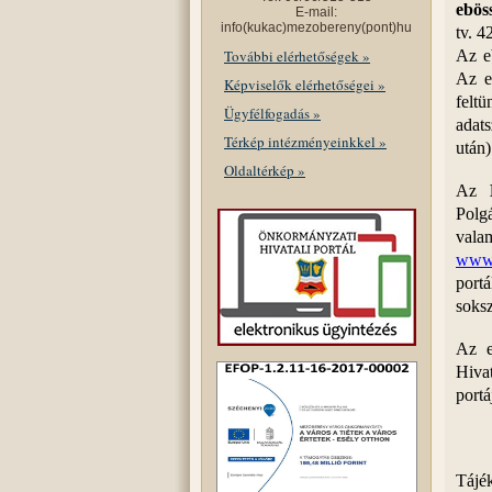
ebös
E-mail:
info(kukac)mezobereny(pont)hu
tv. 4
További elérhetőségek »
Az e
Az e
Képviselők elérhetőségei »
felt
Ügyfélfogadás »
adats
Térkép intézményeinkkel »
után)
Oldaltérkép »
Az
Polg
vala
www.
port
soksz
Az e
Hiva
portá
Tájék