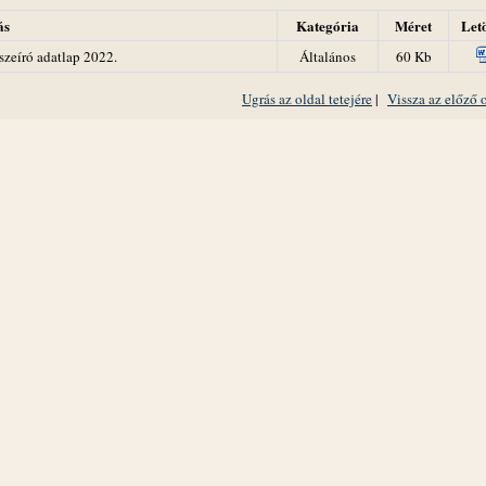
ás
Kategória
Méret
Letö
szeíró adatlap 2022.
Általános
60 Kb
Ugrás az oldal tetejére
|
Vissza az előző 