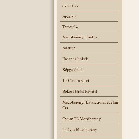
Orlai Ház
Archív
»
Temető
»
Mezőberényi hírek
»
Adattár
Hasznos linkek
Képgalériák
100 éves a sport
Békési Járási Hivatal
Mezőberényi Katasztrófavédelmi
Őrs
Gyüsz-TE Mezőberény
25 éves Mezőberény