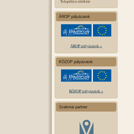
Települési értéktár
ÁROP pályázatok
ÁROP pályázatok »
KÖZOP pályázatok
KÖZOP pályázatok »
Szakmai partner