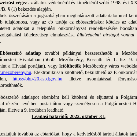
szeírást végez
az állatok védelméről és kíméletéről szóló 1998. évi XX
2/B. § (1) bekezdés alapján.
bek összeírására a jogszabályban meghatározott adattartalommal kerül
b tulajdonosa, vagy az eb tartója az ebösszeíráskor köteles az adat
üntetett adatokat a települési önkormányzat rendelkezésére bocsátan
zolgáltatási kötelezettség elmulasztása
állatvédelmi bírságot vonhat
.
Ebösszeíró adatlap
további példányai beszerezhetők a Mezőbe
ármesteri Hivatalban (5650. Mezőberény, Kossuth tér 1. fsz. 9. i
mint a Hivatal portáján), vagy
letölthetők
Mezőberény város weboldal
mezobereny.hu
. Elektronikusan kitölthető, beküldhető az E-önkormá
álon,
https://ohp-20.asp.lgov.hu
, illetve nyomtatással, fénymásol
orosíthatók.
bösszeíró adatlapot ebenként kell kitölteni és eljuttatni a Polgárme
tal részére levélben postai úton vagy személyesen a Polgármesteri Hi
ján, illetve a 9. irodában leadható.
Leadási határidő: 2022. október 31.
oztatjuk továbbá az ebtartókat, hogy a kedvtelésből tartott állatok tart