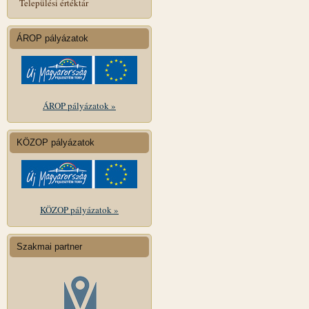
Települési értéktár
ÁROP pályázatok
ÁROP pályázatok »
KÖZOP pályázatok
KÖZOP pályázatok »
Szakmai partner