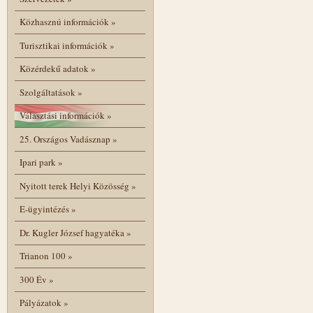
Közhasznú információk
»
Turisztikai információk
»
Közérdekű adatok
»
Szolgáltatások
»
Választási információk
»
25. Országos Vadásznap
»
Ipari park
»
Nyitott terek Helyi Közösség
»
E-ügyintézés
»
Dr. Kugler József hagyatéka
»
Trianon 100
»
300 Év
»
Pályázatok
»