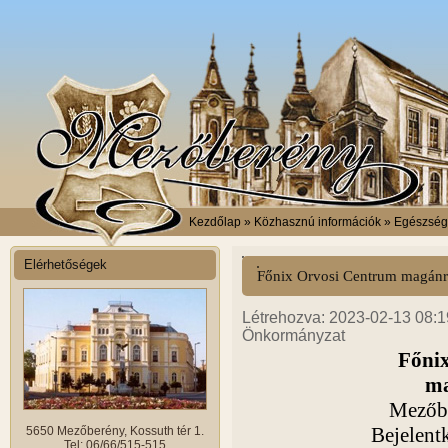
Kezdőlap
» Közhasznú információk » Egészsé
Elérhetőségek
Főnix Orvosi Centrum magánr
Létrehozva: 2023-02-13 08:19
Önkormányzat
Főni
ma
Mezőbe
Bejelen
5650 Mezőberény, Kossuth tér 1.
Tel: 06/66/515-515