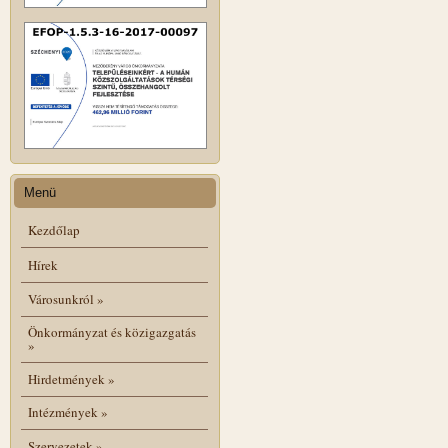
Menü
Kezdőlap
Hírek
Városunkról
»
Önkormányzat és közigazgatás
»
Hirdetmények
»
Intézmények
»
Szervezetek
»