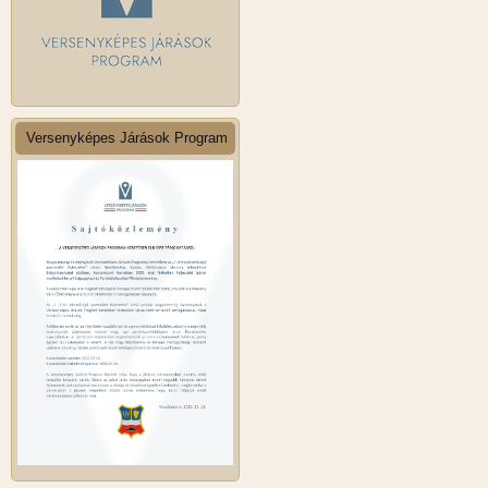
Versenyképes Járások Program