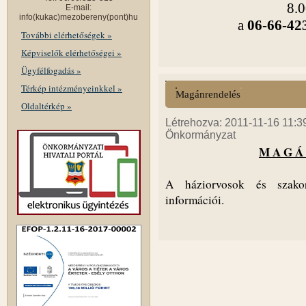
8.0
E-mail:
info(kukac)mezobereny(pont)hu
a
06-66-42
További elérhetőségek »
Képviselők elérhetőségei »
Ügyfélfogadás »
Térkép intézményeinkkel »
Magánrendelés
Oldaltérkép »
Létrehozva: 2011-11-16 11:39 
Önkormányzat
M A G Á 
A háziorvosok és szakor
információi.