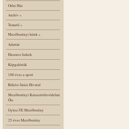
Orlai Ház
Archív
»
Temető
»
Mezőberényi hírek
»
Adattár
Hasznos linkek
Képgalériák
100 éves a sport
Békési Járási Hivatal
Mezőberényi Katasztrófavédelmi
Őrs
Gyüsz-TE Mezőberény
25 éves Mezőberény