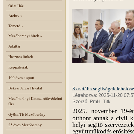
Orlai Ház
Archív
»
Temető
»
Mezőberényi hírek
»
Adattár
Hasznos linkek
Képgalériák
100 éves a sport
Szociális segítségek lehetős
Békési Járási Hivatal
Létrehozva: 2025-11-20 07:5
Mezőberényi Katasztrófavédelmi
Szerző: PmH. Titk.
Őrs
2025. november 19-é
Gyüsz-TE Mezőberény
otthont annak a civil 
helyi segítő szervezete
25 éves Mezőberény
együttműködés erősítése