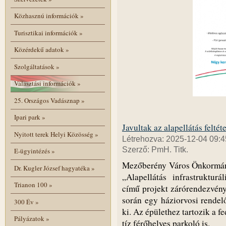
Közhasznú információk
»
Turisztikai információk
»
Közérdekű adatok
»
Szolgáltatások
»
Választási információk
»
25. Országos Vadásznap
»
Ipari park
»
Javultak az alapellátás feltéte
Nyitott terek Helyi Közösség
»
Létrehozva: 2025-12-04 09:4
Szerző: PmH. Titk.
E-ügyintézés
»
Mezőberény Város Önkormány
Dr. Kugler József hagyatéka
»
„Alapellátás infrastrukturá
Trianon 100
»
című projekt zárórendezvényé
során egy háziorvosi rendelő
300 Év
»
ki. Az épülethez tartozik a f
Pályázatok
»
tíz férőhelyes parkoló is.