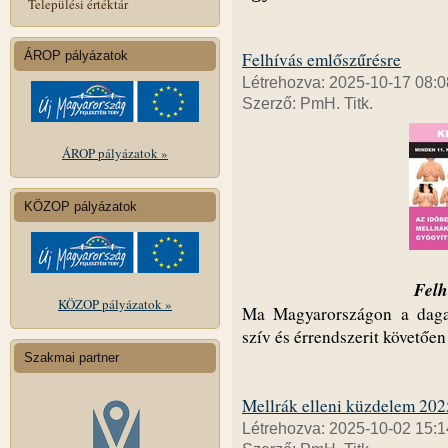
Települési értéktár
ÁROP pályázatok
Felhívás emlőszűrésre
Létrehozva: 2025-10-17 08:0
Szerző: PmH. Titk.
ÁROP pályázatok »
KÖZOP pályázatok
Felh
KÖZOP pályázatok »
Ma Magyarországon a dagan
szív és érrendszerit követőe
Szakmai partner
Mellrák elleni küzdelem 202
Létrehozva: 2025-10-02 15:1