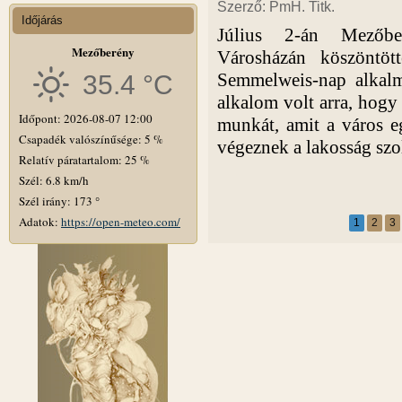
Szerző: PmH. Titk.
Időjárás
Július 2-án Mezőb
Mezőberény
Városházán köszöntöt
Semmelweis-nap alkal
35.4 °C
alkalom volt arra, hog
Időpont: 2026-08-07 12:00
munkát, amit a város e
Csapadék valószínűsége: 5 %
végeznek a lakosság szo
Relatív páratartalom: 25 %
Szél: 6.8 km/h
Szél irány: 173 °
Adatok:
https://open-meteo.com/
1
2
3