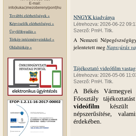
E-mail:
info(kukac)mezobereny(pont)hu
További elérhetőségek »
NNGYK kiadványa
Képviselők elérhetőségei »
Létrehozva: 2026-06-22 09:1
Szerző: PmH. Titk.
Ügyfélfogadás »
Térkép intézményeinkkel »
A Nemzeti Népegészségügy
Napszúrás va
jelentetett meg
Oldaltérkép »
Tájékoztató videófilm vastag
Létrehozva: 2026-05-06 11:0
Szerző: PmH. Titk.
A Békés Vármegyei K
Főosztály tájékoztatá
videófilm
készült 
népszerűsítése, vala
érdekében.