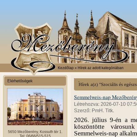
Kezdőlap
» Hírek az adott kategóriában
Elérhetőségek
Hírek a(z) "Szociális és egés
Semmelweis-nap Mezőberén
Létrehozva: 2026-07-10 07:5
Szerző: PmH. Titk.
2026. július 9-én a m
köszöntötte városun
5650 Mezőberény, Kossuth tér 1.
Semmelweis-nap alkalm
Tel: 06/66/515-515