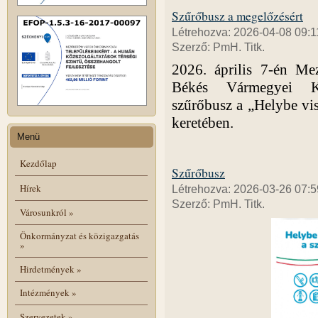
Szűrőbusz a megelőzésért
Létrehozva: 2026-04-08 09:1
Szerző: PmH. Titk.
2026. április 7-én Mez
Békés Vármegyei Kö
szűrőbusz a „Helybe vi
keretében.
Menü
Kezdőlap
Szűrőbusz
Hírek
Létrehozva: 2026-03-26 07:5
Szerző: PmH. Titk.
Városunkról
»
Önkormányzat és közigazgatás
»
Hirdetmények
»
Intézmények
»
Szervezetek
»