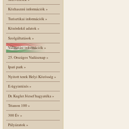
Közhasznú információk
»
Turisztikai információk
»
Közérdekű adatok
»
Szolgáltatások
»
Választási információk
»
25. Országos Vadásznap
»
Ipari park
»
Nyitott terek Helyi Közösség
»
E-ügyintézés
»
Dr. Kugler József hagyatéka
»
Trianon 100
»
300 Év
»
Pályázatok
»