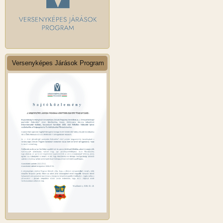
Versenyképes Járások Program