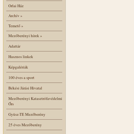
Orlai Ház
Archív
»
Temető
»
Mezőberényi hírek
»
Adattár
Hasznos linkek
Képgalériák
100 éves a sport
Békési Járási Hivatal
Mezőberényi Katasztrófavédelmi
Őrs
Gyüsz-TE Mezőberény
25 éves Mezőberény