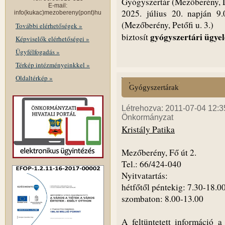
Gyógyszertár (Mezőberény, Lu
E-mail:
2025. július 20. napján 9.
info(kukac)mezobereny(pont)hu
(Mezőberény, Petőfi u. 3.)
További elérhetőségek »
gyógyszertári ügyel
biztosít
Képviselők elérhetőségei »
Ügyfélfogadás »
Térkép intézményeinkkel »
Oldaltérkép »
Gyógyszertárak
Létrehozva: 2011-07-04 12:35
Önkormányzat
Kristály Patika
Mezőberény, Fő út 2.
Tel.: 66/424-040
Nyitvatartás:
hétfőtől péntekig: 7.30-18.0
szombaton: 8.00-13.00
A feltüntetett információ 