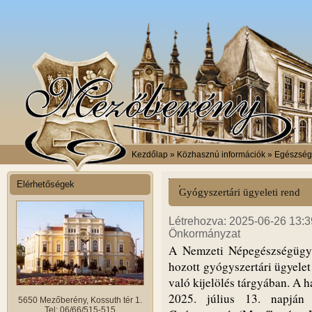
Kezdőlap
» Közhasznú információk » Egészség
Elérhetőségek
Gyógyszertári ügyeleti rend
Létrehozva: 2025-06-26 13:39
Önkormányzat
A Nemzeti Népegészségügyi
hozott gyógyszertári ügyelet
való kijelölés tárgyában. A 
2025. július 13. napján
5650 Mezőberény, Kossuth tér 1.
Tel: 06/66/515-515