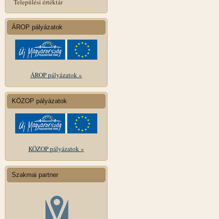
Települési értéktár
ÁROP pályázatok
ÁROP pályázatok »
KÖZOP pályázatok
KÖZOP pályázatok »
Szakmai partner