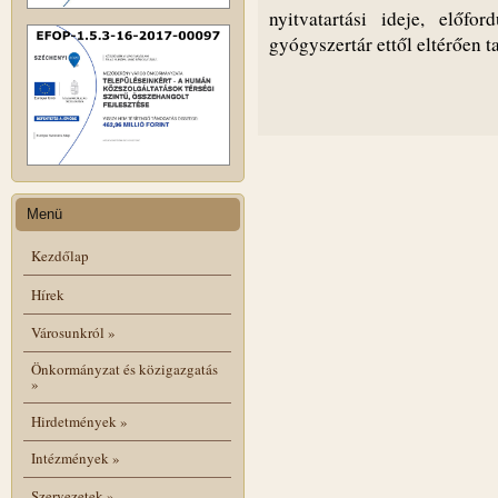
nyitvatartási ideje, előf
gyógyszertár ettől eltérően ta
Menü
Kezdőlap
Hírek
Városunkról
»
Önkormányzat és közigazgatás
»
Hirdetmények
»
Intézmények
»
Szervezetek
»