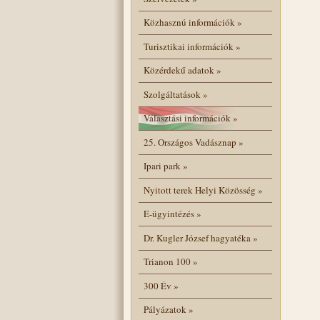
Közhasznú információk
»
Turisztikai információk
»
Közérdekű adatok
»
Szolgáltatások
»
Választási információk
»
25. Országos Vadásznap
»
Ipari park
»
Nyitott terek Helyi Közösség
»
E-ügyintézés
»
Dr. Kugler József hagyatéka
»
Trianon 100
»
300 Év
»
Pályázatok
»