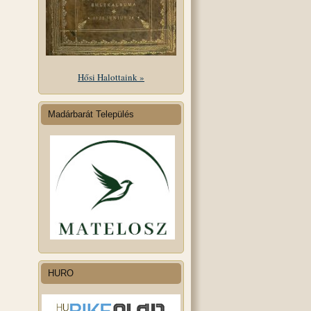
Hősi Halottaink »
Madárbarát Település
HURO