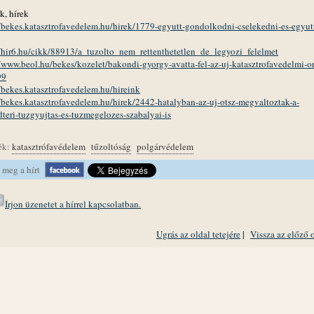
k, hírek
//bekes.katasztrofavedelem.hu/hirek/1779-egyutt-gondolkodni-cselekedni-es-egyut
//hir6.hu/cikk/88913/a_tuzolto_nem_rettenthetetlen_de_legyozi_felelmet
//www.beol.hu/bekes/kozelet/bakondi-gyorgy-avatta-fel-az-uj-katasztrofavedelmi-or
99
//bekes.katasztrofavedelem.hu/hireink
//bekes.katasztrofavedelem.hu/hirek/2442-hatalyban-az-uj-otsz-megvaltoztak-a-
dteri-tuzgyujtas-es-tuzmegelozes-szabalyai-is
ék:
katasztrófavédelem
tűzoltóság
polgárvédelem
 meg a hírt
Írjon üzenetet a hírrel kapcsolatban.
Ugrás az oldal tetejére
|
Vissza az előző 