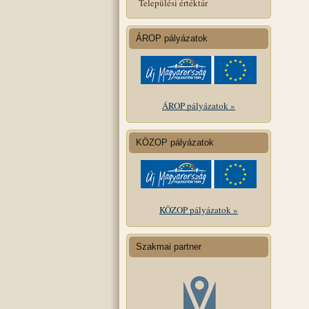
Települési értéktár
ÁROP pályázatok
ÁROP pályázatok »
KÖZOP pályázatok
KÖZOP pályázatok »
Szakmai partner