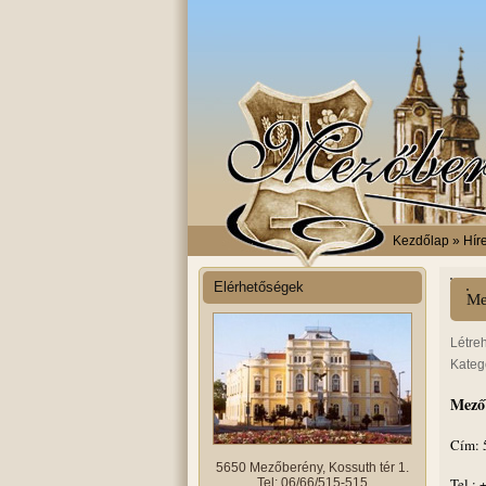
Kezdőlap
» Hír
Elérhetőségek
Me
Létre
Kateg
Mezőb
Cím: 
5650 Mezőberény, Kossuth tér 1.
Tel.:
Tel: 06/66/515-515