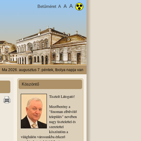
A
A
Betűméret
A
Ma 2026. augusztus 7. péntek, Ibolya napja van
Köszöntő
Tisztelt Látogató!
Mezőberény a
"finoman elbűvölő
település" nevében
nagy tisztelettel és
szeretettel
köszöntöm a
világhálón városunkba érkező