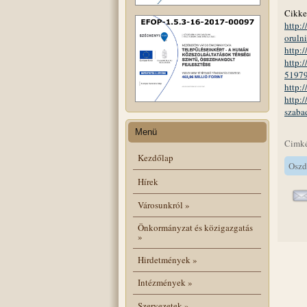
Cikke
http:
orulni
http:
http:
5197
http:
http:
szaba
Menü
Cimk
Kezdőlap
Oszd
Hírek
Városunkról
»
Önkormányzat és közigazgatás
»
Hirdetmények
»
Intézmények
»
Szervezetek
»