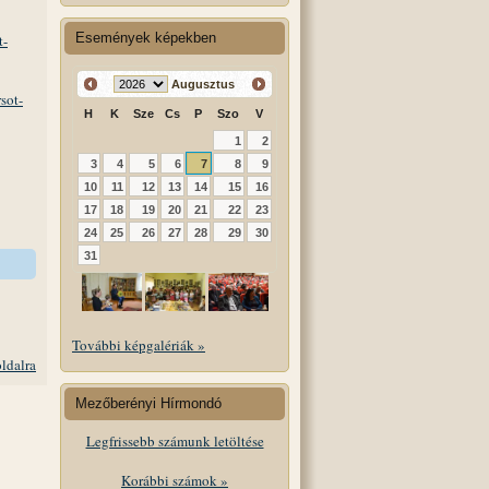
Események képekben
t-
Augusztus
sot-
H
K
Sze
Cs
P
Szo
V
1
2
3
4
5
6
7
8
9
10
11
12
13
14
15
16
17
18
19
20
21
22
23
24
25
26
27
28
29
30
31
További képgalériák »
oldalra
Mezőberényi Hírmondó
Legfrissebb számunk letöltése
Korábbi számok »