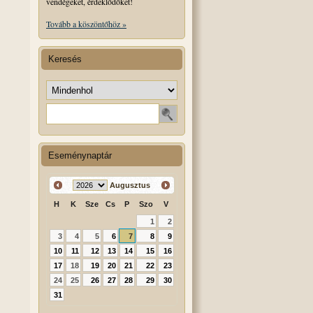
vendégeket, érdeklődőket!
Tovább a köszöntőhöz »
Keresés
Keresés helye
Keresendő szó
Eseménynaptár
Augusztus
H
K
Sze
Cs
P
Szo
V
1
2
3
4
5
6
7
8
9
10
11
12
13
14
15
16
17
18
19
20
21
22
23
24
25
26
27
28
29
30
31