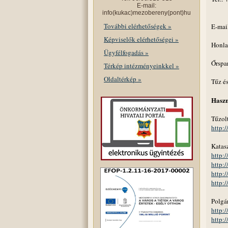
E-mail:
info(kukac)mezobereny(pont)hu
További elérhetőségek »
E-mai
Képviselők elérhetőségei »
Honl
Ügyfélfogadás »
Őrspa
Térkép intézményeinkkel »
Oldaltérkép »
Tűz és
Haszn
Tűzol
http:
Katas
http:
http:
http:
http:
Polgá
http:
http: