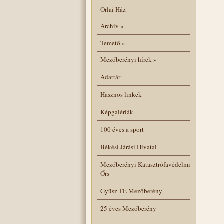
Orlai Ház
Archív
»
Temető
»
Mezőberényi hírek
»
Adattár
Hasznos linkek
Képgalériák
100 éves a sport
Békési Járási Hivatal
Mezőberényi Katasztrófavédelmi
Őrs
Gyüsz-TE Mezőberény
25 éves Mezőberény