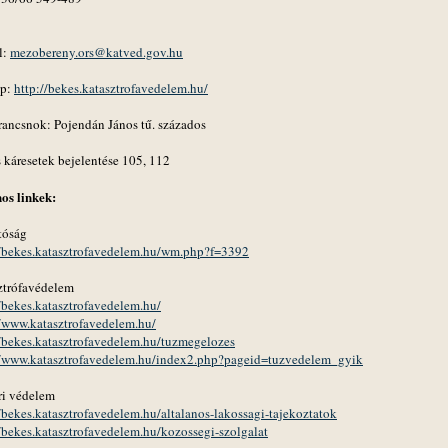
l:
mezobereny.ors@katved.gov.hu
ap:
http://bekes.katasztrofavedelem.hu/
rancsnok: Pojendán János tű. százados
 káresetek bejelentése 105, 112
os linkek:
tóság
//bekes.katasztrofavedelem.hu/wm.php?f=3392
ztrófavédelem
//bekes.katasztrofavedelem.hu/
//www.katasztrofavedelem.hu/
//bekes.katasztrofavedelem.hu/tuzmegelozes
//www.katasztrofavedelem.hu/index2.php?pageid=tuzvedelem_gyik
ri védelem
//bekes.katasztrofavedelem.hu/altalanos-lakossagi-tajekoztatok
//bekes.katasztrofavedelem.hu/kozossegi-szolgalat