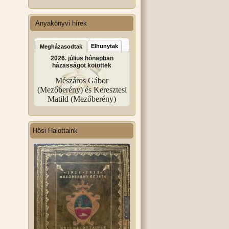
Anyakönyvi hírek
Elhunytak
Megházasodtak
2026. július hónapban
házasságot kötöttek
Mészáros Gábor
(Mezőberény) és Keresztesi
Matild (Mezőberény)
Hősi Halottaink