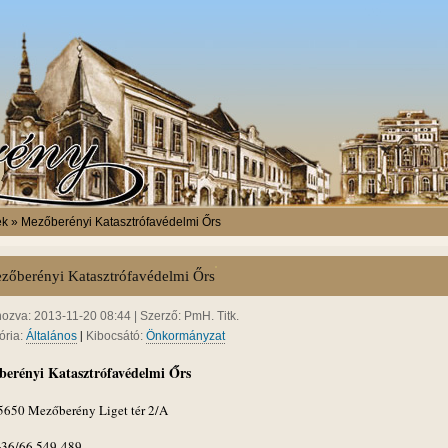
ek » Mezőberényi Katasztrófavédelmi Őrs
zőberényi Katasztrófavédelmi Őrs
hozva: 2013-11-20 08:44 | Szerző: PmH. Titk.
|
ória:
Általános
Kibocsátó:
Önkormányzat
erényi Katasztrófavédelmi Őrs
5650 Mezőberény Liget tér 2/A
 +36/66 549-489