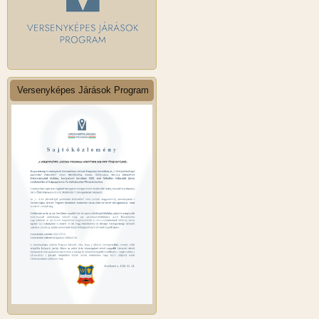
Versenyképes Járások Program