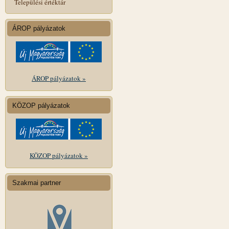
Települési értéktár
ÁROP pályázatok
ÁROP pályázatok »
KÖZOP pályázatok
KÖZOP pályázatok »
Szakmai partner