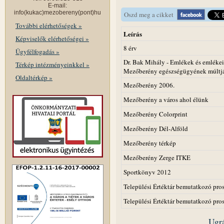
E-mail:
info(kukac)mezobereny(pont)hu
Oszd meg a cikket
További elérhetőségek »
Leírás
Képviselők elérhetőségei »
8 érv
Ügyfélfogadás »
Dr. Bak Mihály - Emlékek és emléke
Térkép intézményeinkkel »
Mezőberény egészségügyének múltj
Oldaltérkép »
Mezőberény 2006.
Mezőberény a város ahol élünk
Mezőberény Colorprint
Mezőberény Dél-Alföld
Mezőberény térkép
Mezőberény Zerge ITKE
Sportkönyv 2012
Települési Értéktár bemutatkozó pros
Települési Értéktár bemutatkozó pros
Ugrá