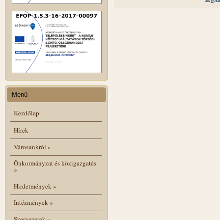
Menü
Kezdőlap
Hírek
Városunkról
»
Önkormányzat és közigazgatás
»
Hirdetmények
»
Intézmények
»
Szervezetek
»