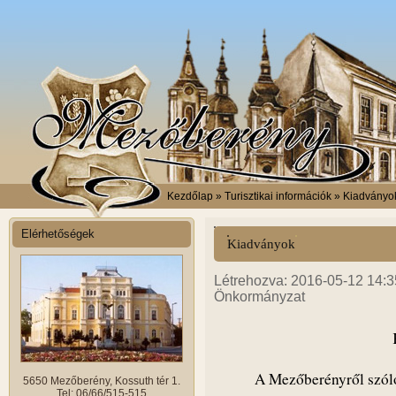
Kezdőlap
» Turisztikai információk » Kiadványo
Elérhetőségek
Kiadványok
Létrehozva: 2016-05-12 14:35
Önkormányzat
A Mezőberényről szóló 
5650 Mezőberény, Kossuth tér 1.
Tel: 06/66/515-515