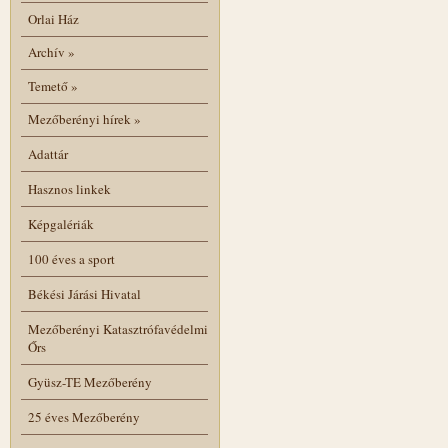
Orlai Ház
Archív
»
Temető
»
Mezőberényi hírek
»
Adattár
Hasznos linkek
Képgalériák
100 éves a sport
Békési Járási Hivatal
Mezőberényi Katasztrófavédelmi
Őrs
Gyüsz-TE Mezőberény
25 éves Mezőberény