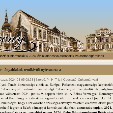
sztási információk » 2024. évi általános választások » Választópolgároknak
rmányablakok rendkívüli nyitvatartása
hozva: 2024-04-05 08:53 | Szerző: PmH. Titk. | Kibocsátó: Önkormányzat
ulyok Tamás köztársasági elnök az Európai Parlament magyarországi képviselői
 önkormányzati valamint nemzetiségi önkormányzati képviselők és polgárme
ános választását 2024. június 9. napjára tűzte ki. A Békés Vármegyei Kormányh
 érdekében, hogy a választásra jogosultak élni tudjanak szavazati jogukkal. bizt
lehetőségét, hogy a szavazáshoz szükséges érvényét vesztett, elveszett okirat pót
a szavazás napján, 2024. 
rezhető legyen a Békés vármegyei kormányablakokban,
(vasárnap) és az azt megelőző napon, 2024. június 8-án (szombaton) Békés vá