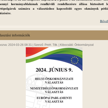
ennyi kormányablakának rendkívüli rendelkezésre állása biztosított 
sztópolgárok számára a választáshoz kapcsolódó egyes okmányok pótlá
tézésére
.
Bőveb
lasztási információk
hozva: 2024-03-26 08:31 | Szerző: PmH. Titk. | Kibocsátó: Önkormányzat