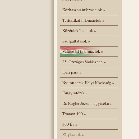
Közhasznú információk
»
Turisztikai információk
»
Közérdekű adatok
»
Szolgáltatások
»
Választási információk
»
25. Országos Vadásznap
»
Ipari park
»
Nyitott terek Helyi Közösség
»
E-ügyintézés
»
Dr. Kugler József hagyatéka
»
Trianon 100
»
300 Év
»
Pályázatok
»