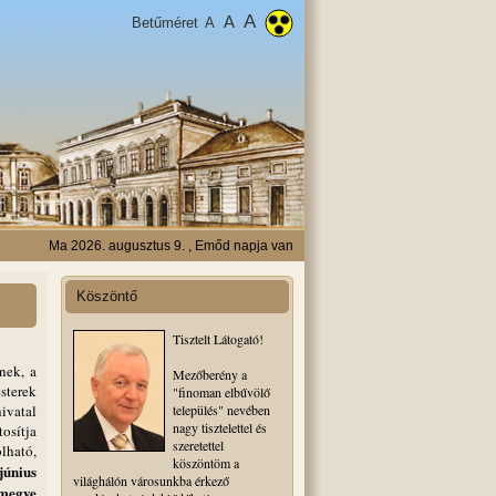
A
A
Betűméret
A
Ma 2026. augusztus 9. , Emőd napja van
Köszöntő
Tisztelt Látogató!
nek, a
Mezőberény a
sterek
"finoman elbűvölő
ivatal
település" nevében
nagy tisztelettel és
osítja
szeretettel
olható,
köszöntöm a
június
világhálón városunkba érkező
rmegye