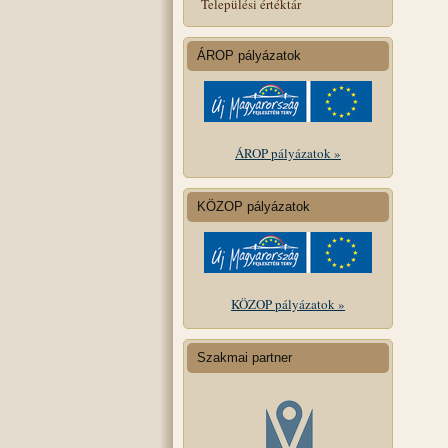
Települési értéktár
ÁROP pályázatok
ÁROP pályázatok »
KÖZOP pályázatok
KÖZOP pályázatok »
Szakmai partner