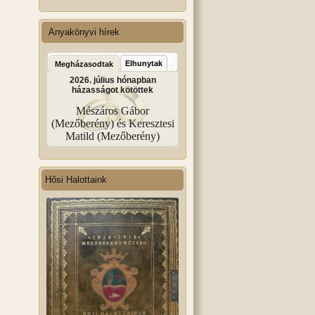
Anyakönyvi hírek
Elhunytak
Megházasodtak
2026. július hónapban
házasságot kötöttek
Mészáros Gábor
(Mezőberény) és Keresztesi
Matild (Mezőberény)
Hősi Halottaink