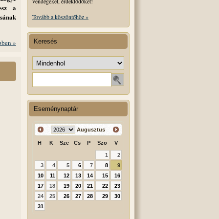
vendégeket, érdeklődőket!
lesz a
sának
Tovább a köszöntőhöz »
Keresés
ben »
Keresés helye
Keresendő szó
Eseménynaptár
Augusztus
H
K
Sze
Cs
P
Szo
V
1
2
3
4
5
6
7
8
9
10
11
12
13
14
15
16
17
18
19
20
21
22
23
24
25
26
27
28
29
30
31