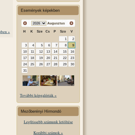
Események képekben
Augusztus
ben »
H
K
Sze
Cs
P
Szo
V
1
2
3
4
5
6
7
8
9
10
11
12
13
14
15
16
17
18
19
20
21
22
23
24
25
26
27
28
29
30
31
További képgalériák »
Mezőberényi Hírmondó
Legfrissebb számunk letöltése
Korábbi számok »