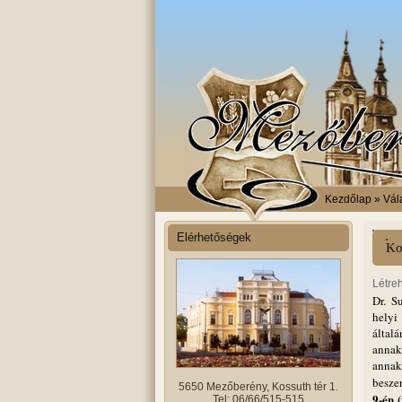
Kezdőlap
» Vála
Elérhetőségek
Ko
Létre
Dr. S
helyi
által
annak
annak 
besze
5650 Mezőberény, Kossuth tér 1.
9-én 
Tel: 06/66/515-515