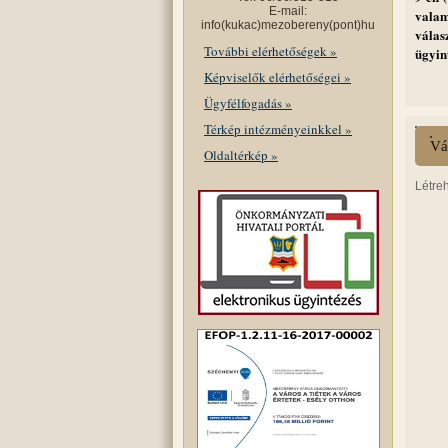
E-mail:
valam
info(kukac)mezobereny(pont)hu
vála
További elérhetőségek »
ügyin
Képviselők elérhetőségei »
Ügyfélfogadás »
Térkép intézményeinkkel »
Vá
Oldaltérkép »
Létre