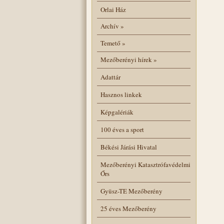
Orlai Ház
Archív
»
Temető
»
Mezőberényi hírek
»
Adattár
Hasznos linkek
Képgalériák
100 éves a sport
Békési Járási Hivatal
Mezőberényi Katasztrófavédelmi
Őrs
Gyüsz-TE Mezőberény
25 éves Mezőberény