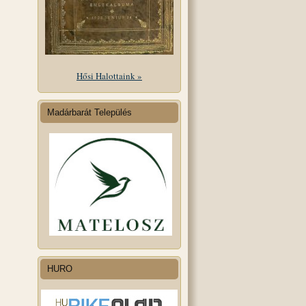
Hősi Halottaink »
Madárbarát Település
HURO