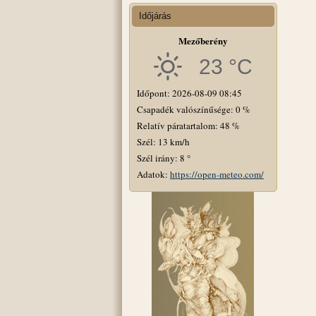
Időjárás
Mezőberény
23 °C
Időpont: 2026-08-09 08:45
Csapadék valószínűsége: 0 %
Relatív páratartalom: 48 %
Szél: 13 km/h
Szél irány: 8 °
Adatok:
https://open-meteo.com/