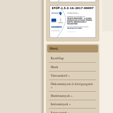
Menü
Kezdőlap
Hírek
Városunkról
»
Önkormányzat és közigazgatás
»
Hirdetmények
»
Intézmények
»
Szervezetek
»