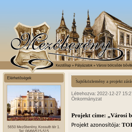
Kezdőlap
» Pályázatok » Városi bölcsőde bőví
Elérhetőségek
Sajtóközlemény a projekt zárá
Létrehozva: 2022-12-27 15:27
Önkormányzat
Projekt címe: „Városi 
TOP
Projekt azonosítója:
5650 Mezőberény, Kossuth tér 1.
Tel: 06/66/515-515