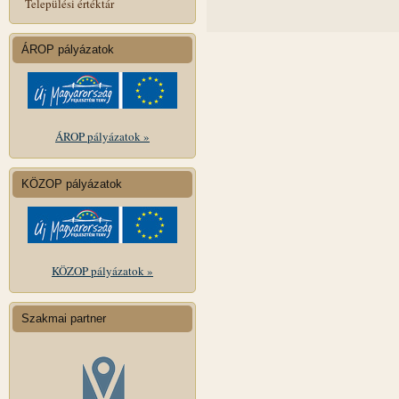
Települési értéktár
ÁROP pályázatok
ÁROP pályázatok »
KÖZOP pályázatok
KÖZOP pályázatok »
Szakmai partner