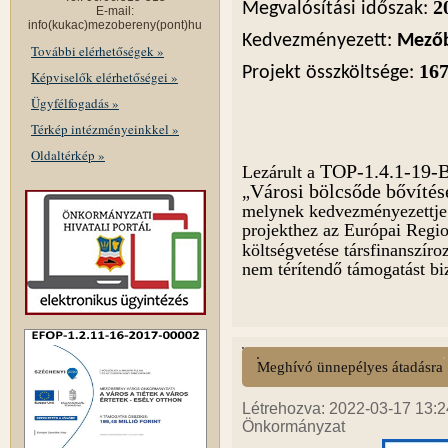
2
Megvalósítási időszak:
E-mail:
info(kukac)mezobereny(pont)hu
Kedvezményezett:
Mezőb
További elérhetőségek »
167
Projekt összköltsége:
Képviselők elérhetőségei »
Ügyfélfogadás »
Térkép intézményeinkkel »
Oldaltérkép »
TOP-1.4.1-19-
Lezárult a
Városi bölcsőde bővíté
„
melynek kedvezményezettj
projekthez az Európai Regio
költségvetése társfinanszír
nem térítendő támogatást biz
Meghívó ünnepélyes átadásra
Létrehozva: 2022-03-17 13:24
Önkormányzat