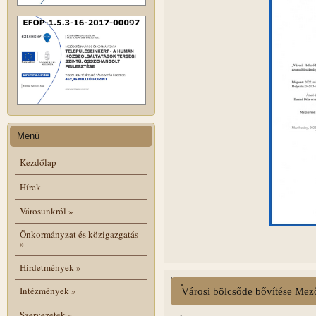
Menü
Kezdőlap
Hírek
Városunkról
»
Önkormányzat és közigazgatás
»
Hirdetmények
»
Intézmények
»
Városi bölcsőde bővítése Mez
Szervezetek
»