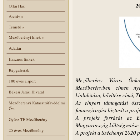
2
Orlai Ház
Archív
»
Temető
»
Mezőberényi hírek
»
Adattár
Hasznos linkek
Képgalériák
Mezőberény Város Önkor
100 éves a sport
Mezőberényben címen nye
Békési Járási Hivatal
kialakítása, bővítése című, 
Az elnyert támogatási ö
Mezőberényi Katasztrófavédelmi
Őrs
finanszírozást biztosít a pro
A projekt forrását az Eu
Gyüsz-TE Mezőberény
Magyarország költségvetése t
25 éves Mezőberény
A projekt a Széchenyi 2020 