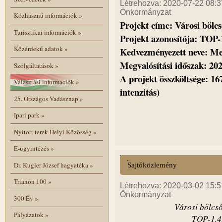
Létrehozva: 2020-07-22 08:37
Önkormányzat
Közhasznú információk
»
Projekt címe: Városi bölc
Turisztikai információk
»
Projekt azonosítója: TOP-
Közérdekű adatok
»
Kedvezményezett neve: M
Megvalósítási időszak: 202
Szolgáltatások
»
A projekt összköltsége: 1
Választási információk
»
intenzitás)
25. Országos Vadásznap
»
Ipari park
»
Nyitott terek Helyi Közösség
»
E-ügyintézés
»
Dr. Kugler József hagyatéka
»
Sajtóközlemény
Trianon 100
»
Létrehozva: 2020-03-02 15:51
Önkormányzat
300 Év
»
Városi bölcs
Pályázatok
»
TOP-1.4