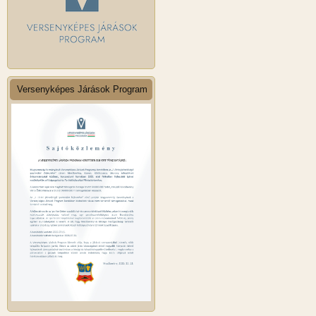
Versenyképes Járások Program