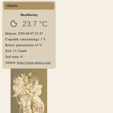
Időjárás
Mezőberény
23.7 °C
Időpont: 2026-08-07 23:45
Csapadék valószínűsége: 1 %
Relatív páratartalom: 63 %
Szél: 13.3 km/h
Szél irány: 8 °
Adatok:
https://open-meteo.com/