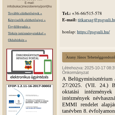
E-mail:
info(kukac)mezobereny(pont)hu
Tel.:
+36-66/515-578
További elérhetőségek »
E-mail:
titkarsag@psgsuli.h
Képviselők elérhetőségei »
Ügyfélfogadás »
honlap:
https://psgsuli.hu/
Térkép intézményeinkkel »
Oldaltérkép »
Arany János Tehetséggondozó
Létrehozva: 2025-10-17 08:35
Önkormányzat
A Belügyminisztérium a
27/2025. (VII. 24.) B
oktatási intézménye
intézmények névhasznál
EMMI rendelet alapjá
tanévben 8. évfolyamon 