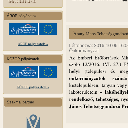
Települési értéktár
ÁROP pályázatok
Arany János Tehetséggondoz
ÁROP pályázatok »
Létrehozva: 2016-10-06 16:00
Önkormányzat
Az Emberi Erőforrások Min
KÖZOP pályázatok
szóló 12/2016. (VI. 27.) E
helyi
(települési és me
önkormányzatok számá
kistelepülésen, tanyán vagy
KÖZOP pályázatok »
lakóhellye
lakóterületein −
rendelkező, tehetséges, n
Szakmai partner
János
Tehetséggondozó
Pro