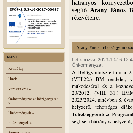
hátrányos környezetb
segítő
Arany János T
részvételre.
Arany János Tehetséggondozó 
Menü
Létrehozva: 2023-10-16 12:44
Önkormányzat
Kezdőlap
A Belügyminisztérium a 20
(VIII.22.) BM rendelet, v
Hírek
működéséről és a köznevel
Városunkról
»
20/2012. (VIII. 31.) EMM
Önkormányzat és közigazgatás
2023/2024. tanévben 8. évf
»
helyzetű, tehetséges diák
Hirdetmények
»
Tehetséggondozó Program
segítse a hátrányos helyzetű,
Intézmények
»
Szervezetek
»