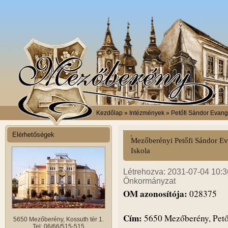
Kezdőlap
» Intézmények » Petőfi Sándor Evangé
Elérhetőségek
Mezőberényi Petőfi Sándor Ev
Iskola
Létrehozva: 2031-07-04 10:36
Önkormányzat
OM azonosítója:
028375
Cím:
5650 Mezőberény, Petőf
5650 Mezőberény, Kossuth tér 1.
Tel: 06/66/515-515