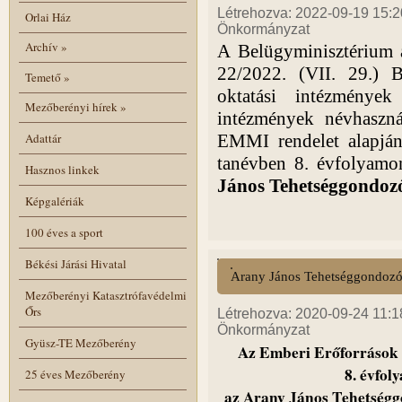
Létrehozva: 2022-09-19 15:20
Orlai Ház
Önkormányzat
Archív
»
A Belügyminisztérium a
22/2022. (VII. 29.) B
Temető
»
oktatási intézménye
Mezőberényi hírek
»
intézmények névhasznál
Adattár
EMMI rendelet alapján 
tanévben 8. évfolyamo
Hasznos linkek
János Tehetséggondozó
Képgalériák
100 éves a sport
Békési Járási Hivatal
Arany János Tehetséggondoz
Mezőberényi Katasztrófavédelmi
Őrs
Létrehozva: 2020-09-24 11:18
Önkormányzat
Gyüsz-TE Mezőberény
Az Emberi Erőforrások 
8. évfol
25 éves Mezőberény
az Arany János Tehetségg