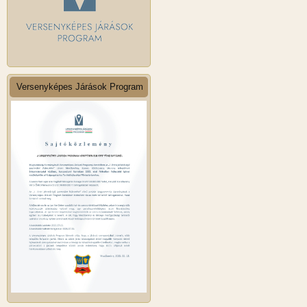
Versenyképes Járások Program