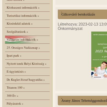
Közhasznú információk
»
Giliceváró beiskolázás
Turisztikai információk
»
Közérdekű adatok
»
Létrehozva: 2023-02-13 13:09
Önkormányzat
Szolgáltatások
»
Választási információk
»
25. Országos Vadásznap
»
Ipari park
»
Nyitott terek Helyi Közösség
»
E-ügyintézés
»
Dr. Kugler József hagyatéka
»
Trianon 100
»
300 Év
»
Arany János Tehetséggondoz
Pályázatok
»