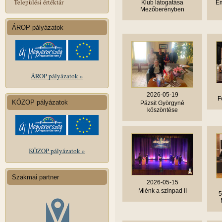
Települési értéktár
Klub látogatása
Em
Mezőberényben
ÁROP pályázatok
ÁROP pályázatok »
2026-05-19
F
KÖZOP pályázatok
Pázsit Györgyné
köszöntése
KÖZOP pályázatok »
Szakmai partner
2026-05-15
Miénk a színpad II
5