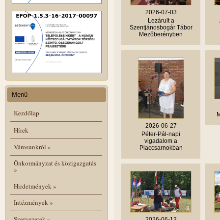
2026-07-03
Lezárult a
Szentjánosbogár Tábor
Mezőberényben
Menü
Kezdőlap
M
2026-06-27
Hírek
Péter-Pál-napi
vigadalom a
Városunkról
»
Piaccsarnokban
Önkormányzat és közigazgatás
»
Hirdetmények
»
Intézmények
»
Szervezetek
»
2026-06-13