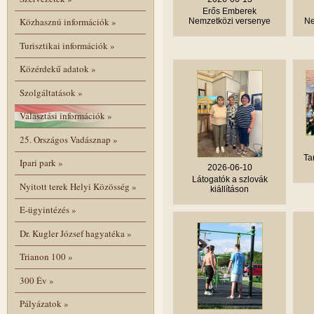
Erős Emberek
Közhasznú információk
»
Nemzetközi versenye
Ne
Turisztikai információk
»
Közérdekű adatok
»
Szolgáltatások
»
Választási információk
»
25. Országos Vadásznap
»
Ta
Ipari park
»
2026-06-10
Látogatók a szlovák
Nyitott terek Helyi Közösség
»
kiállításon
E-ügyintézés
»
Dr. Kugler József hagyatéka
»
Trianon 100
»
300 Év
»
Pályázatok
»