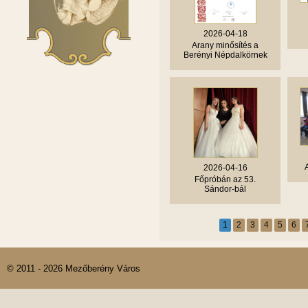
2026-04-18
Arany minősítés a
Berényi Népdalkörnek
2026-04-16
Főpróbán az 53.
Sándor-bál
1
2
3
4
5
6
© 2011 - 2026 Mezőberény Város