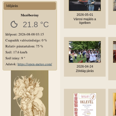
Időjárás
Mezőberény
2026-05-01
Városi majális a
21.8 °C
ligetben
Időpont: 2026-08-08 03:15
Csapadék valószínűsége: 0 %
Relatív páratartalom: 75 %
Szél: 17.6 km/h
Szél irány: 9 °
Adatok:
https://open-meteo.com/
2026-04-24
Zöldág-járás