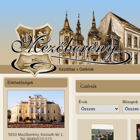
Kezdőlap
» Galériak
Elérhetőségek
Galériák
Évek
Hónapok
5650 Mezőberény, Kossuth tér 1.
Tel: 06/66/515-515