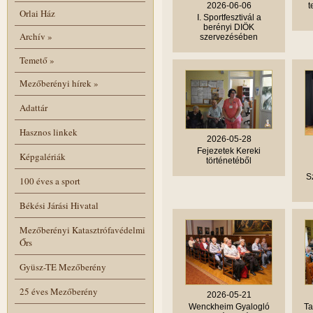
2026-06-06
t
Orlai Ház
I. Sportfesztivál a
berényi DIÖK
Archív
»
szervezésében
Temető
»
Mezőberényi hírek
»
Adattár
Hasznos linkek
2026-05-28
Fejezetek Kereki
Képgalériák
történetéből
S
100 éves a sport
Békési Járási Hivatal
Mezőberényi Katasztrófavédelmi
Őrs
Gyüsz-TE Mezőberény
25 éves Mezőberény
2026-05-21
Wenckheim Gyalogló
Ta