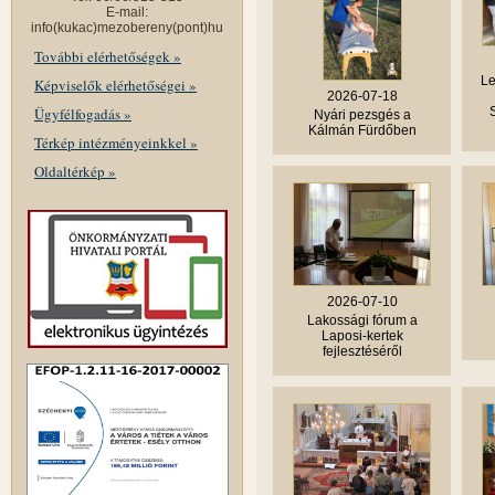
E-mail:
info(kukac)mezobereny(pont)hu
További elérhetőségek »
Le
Képviselők elérhetőségei »
2026-07-18
Ügyfélfogadás »
Nyári pezsgés a
Kálmán Fürdőben
Térkép intézményeinkkel »
Oldaltérkép »
2026-07-10
Lakossági fórum a
Laposi-kertek
fejlesztéséről