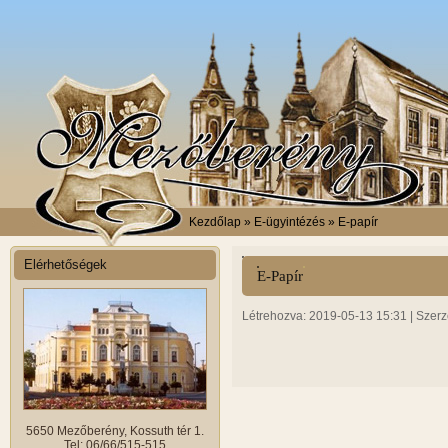
Kezdőlap
» E-ügyintézés » E-papír
Elérhetőségek
E-Papír
Létrehozva: 2019-05-13 15:31 | Szerz
5650 Mezőberény, Kossuth tér 1.
Tel: 06/66/515-515