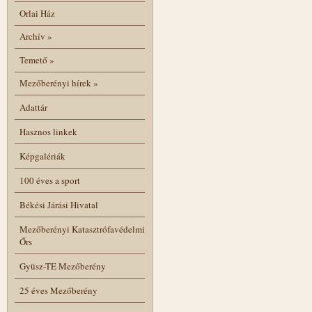
Orlai Ház
Archív
»
Temető
»
Mezőberényi hírek
»
Adattár
Hasznos linkek
Képgalériák
100 éves a sport
Békési Járási Hivatal
Mezőberényi Katasztrófavédelmi
Őrs
Gyüsz-TE Mezőberény
25 éves Mezőberény