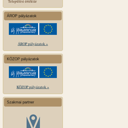
Települési értéktár
ÁROP pályázatok
ÁROP pályázatok »
KÖZOP pályázatok
KÖZOP pályázatok »
Szakmai partner