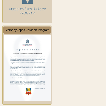
Versenyképes Járások Program