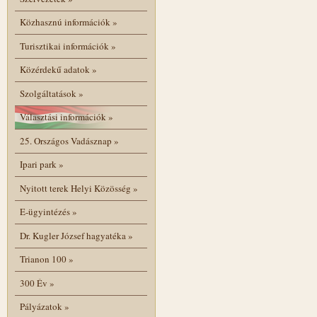
Közhasznú információk
»
Turisztikai információk
»
Közérdekű adatok
»
Szolgáltatások
»
Választási információk
»
25. Országos Vadásznap
»
Ipari park
»
Nyitott terek Helyi Közösség
»
E-ügyintézés
»
Dr. Kugler József hagyatéka
»
Trianon 100
»
300 Év
»
Pályázatok
»