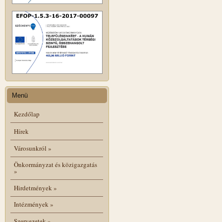
Menü
Kezdőlap
Hírek
Városunkról
»
Önkormányzat és közigazgatás
»
Hirdetmények
»
Intézmények
»
Szervezetek
»