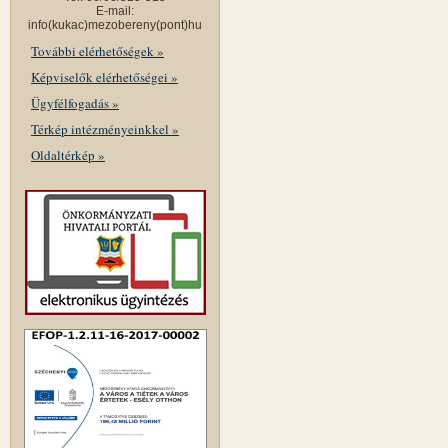
E-mail:
info(kukac)mezobereny(pont)hu
További elérhetőségek »
Képviselők elérhetőségei »
Ügyfélfogadás »
Térkép intézményeinkkel »
Oldaltérkép »