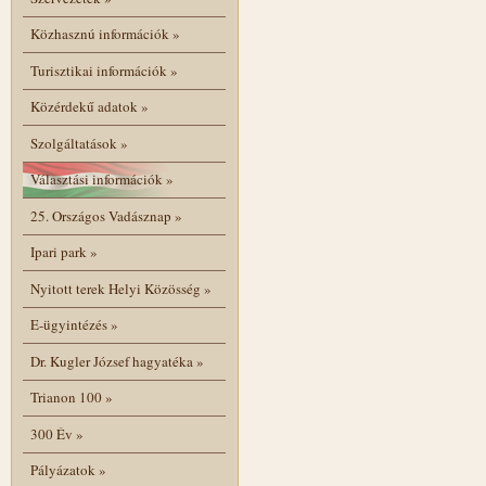
Közhasznú információk
»
Turisztikai információk
»
Közérdekű adatok
»
Szolgáltatások
»
Választási információk
»
25. Országos Vadásznap
»
Ipari park
»
Nyitott terek Helyi Közösség
»
E-ügyintézés
»
Dr. Kugler József hagyatéka
»
Trianon 100
»
300 Év
»
Pályázatok
»