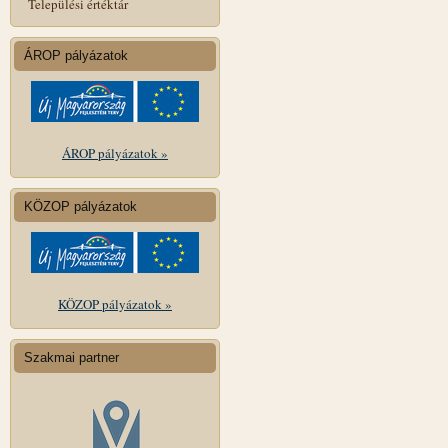
Települési értéktár
ÁROP pályázatok
ÁROP pályázatok »
KÖZOP pályázatok
KÖZOP pályázatok »
Szakmai partner