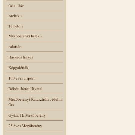
Orlai Ház
Archív
»
Temető
»
Mezőberényi hírek
»
Adattár
Hasznos linkek
Képgalériák
100 éves a sport
Békési Járási Hivatal
Mezőberényi Katasztrófavédelmi
Őrs
Gyüsz-TE Mezőberény
25 éves Mezőberény