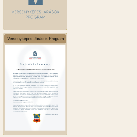
Versenyképes Járások Program