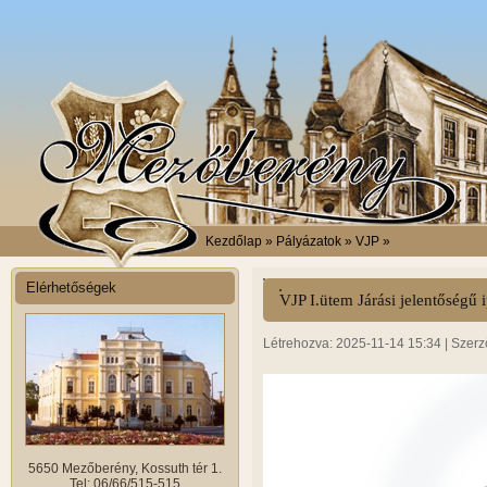
Kezdőlap
» Pályázatok » VJP »
Elérhetőségek
VJP I.ütem Járási jelentőségű i
Létrehozva: 2025-11-14 15:34 | Szerz
5650 Mezőberény, Kossuth tér 1.
Tel: 06/66/515-515