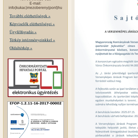
E-mail:
info(kukac)mezobereny(pont)hu
További elérhetőségek »
Képviselők elérhetőségei »
Ügyfélfogadás »
Térkép intézményeinkkel »
Oldaltérkép »