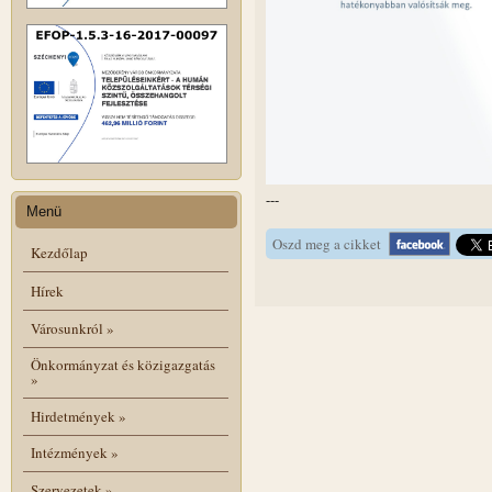
---
Menü
Oszd meg a cikket
Kezdőlap
Hírek
Városunkról
»
Önkormányzat és közigazgatás
»
Hirdetmények
»
Intézmények
»
Szervezetek
»