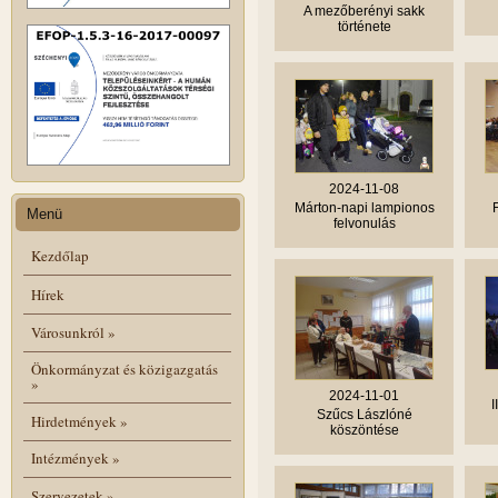
A mezőberényi sakk
története
2024-11-08
Márton-napi lampionos
Menü
felvonulás
Kezdőlap
Hírek
Városunkról
»
Önkormányzat és közigazgatás
»
2024-11-01
I
Szűcs Lászlóné
Hirdetmények
»
köszöntése
Intézmények
»
Szervezetek
»