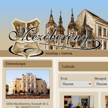
Kezdőlap
» Galériak
Elérhetőségek
Galériák
Évek
Hónapok
5650 Mezőberény, Kossuth tér 1.
Tel: 06/66/515-515