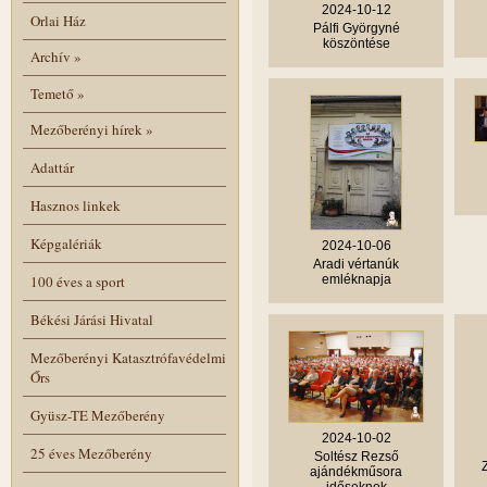
2024-10-12
Orlai Ház
Pálfi Györgyné
köszöntése
Archív
»
Temető
»
Mezőberényi hírek
»
Adattár
Hasznos linkek
Képgalériák
2024-10-06
Aradi vértanúk
100 éves a sport
emléknapja
Békési Járási Hivatal
Mezőberényi Katasztrófavédelmi
Őrs
Gyüsz-TE Mezőberény
2024-10-02
25 éves Mezőberény
Soltész Rezső
ajándékműsora