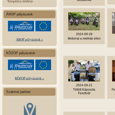
időseknek
Települési értéktár
ÁROP pályázatok
2024-09-28
Motorral a mellrák ellen
ÁROP pályázatok »
KÖZOP pályázatok
KÖZOP pályázatok »
2024-09-21
Töltött Káposzta
Fe
Szakmai partner
Fesztivál