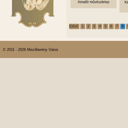
Amatőr művésztelep
Ké
Előző
1
2
3
4
5
6
7
8
© 2011 - 2026 Mezőberény Város