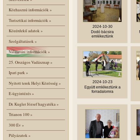
Közhasznú információk
»
Turisztikai információk
»
2024-10-30
Közérdekű adatok
»
Dodó bácsira
emlékeztünk
Szolgáltatások
»
Választási információk
»
25. Országos Vadásznap
»
Ipari park
»
2024-10-23
Nyitott terek Helyi Közösség
»
Együtt emlékeztünk a
forradalomra
E-ügyintézés
»
Dr. Kugler József hagyatéka
»
Trianon 100
»
300 Év
»
Pályázatok
»