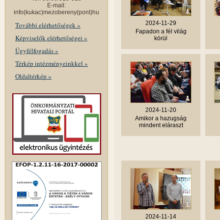
E-mail:
info(kukac)mezobereny(pont)hu
2024-11-29
További elérhetőségek »
Fapadon a fél világ
Képviselők elérhetőségei »
körül
Ügyfélfogadás »
Térkép intézményeinkkel »
Oldaltérkép »
2024-11-20
Amikor a hazugság
mindent eláraszt
2024-11-14