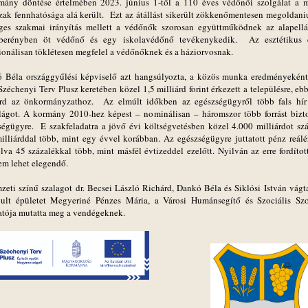
mány döntése értelmében 2023. június 1-től a 110 éves védőnői szolgálat a 
zak fennhatósága alá került. Ezt az átállást sikerült zökkenőmentesen megoldani
ges szakmai irányítás mellett a védőnők szorosan együttműködnek az alapellát
erényben öt védőnő és egy iskolavédőnő tevékenykedik. Az esztétikus 
ionálisan töklétesen megfelel a védőnőknek és a háziorvosnak.
 Béla országgyűlési képviselő azt hangsúlyozta, a közös munka eredményekén
Széchenyi Terv Plusz keretében közel 1,5 milliárd forint érkezett a településre, eb
árd az önkormányzathoz. Az elmúlt időkben az egészségügyről több fals hír 
lágot. A kormány 2010-hez képest – nominálisan – háromszor több forrást bizto
ségügyre. E szakfeladatra a jövő évi költségvetésben közel 4.000 milliárdot sz
illiárddal több, mint egy évvel korábban. Az egészségügyre juttatott pénz reálé
lva 45 százalékkal több, mint másfél évtizeddel ezelőtt. Nyilván az erre fordítot
em lehet elegendő.
zeti színű szalagot dr. Becsei László Richárd, Dankó Béla és Siklósi István vágta
ult épületet Megyeriné Pénzes Mária, a Városi Humánsegítő és Szociális Szo
atója mutatta meg a vendégeknek.