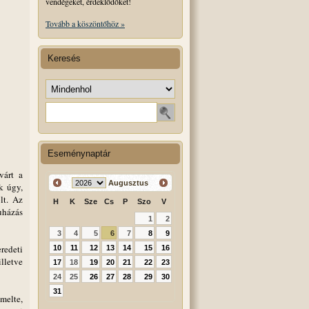
vendégeket, érdeklődőket!
Tovább a köszöntőhöz »
Keresés
Keresés helye
Keresendő szó
Eseménynaptár
várt a
Augusztus
k úgy,
lt. Az
H
K
Sze
Cs
P
Szo
V
uházás
1
2
3
4
5
6
7
8
9
redeti
10
11
12
13
14
15
16
illetve
17
18
19
20
21
22
23
24
25
26
27
28
29
30
31
melte,