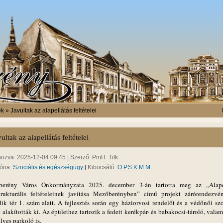
k » Javultak az alapellátás feltételei
ultak az alapellátás feltételei
hozva: 2025-12-04 09:45 | Szerző: PmH. Titk.
|
ória:
Szociális és egészségügy
Kibocsátó:
O.P.S.K.M.M.
erény Város Önkormányzata 2025. december 3-án tartotta meg az „Alape
strukturális feltételeinek javítása Mezőberényben” című projekt zárórendezvé
dik tér 1. szám alatt. A fejlesztés során egy háziorvosi rendelőt és a védőnői szo
 alakították ki. Az épülethez tartozik a fedett kerékpár- és babakocsi-tároló, valam
lyes parkoló is.