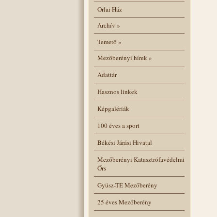
Orlai Ház
Archív
»
Temető
»
Mezőberényi hírek
»
Adattár
Hasznos linkek
Képgalériák
100 éves a sport
Békési Járási Hivatal
Mezőberényi Katasztrófavédelmi
Őrs
Gyüsz-TE Mezőberény
25 éves Mezőberény