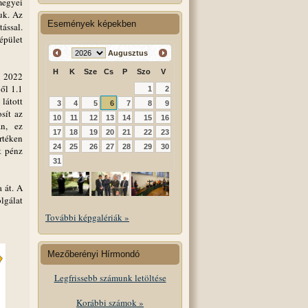
megyei
uk. Az
Események képekben
ással.
épület
Augusztus
H
K
Sze
Cs
P
Szo
V
t 2022
ből 1.1
1
2
látott
3
4
5
6
7
8
9
sít az
10
11
12
13
14
15
16
án, ez
17
18
19
20
21
22
23
rtéken
24
25
26
27
28
29
30
t pénz
31
 át. A
lgálat
További képgalériák »
Mezőberényi Hírmondó
Legfrissebb számunk letöltése
Korábbi számok »