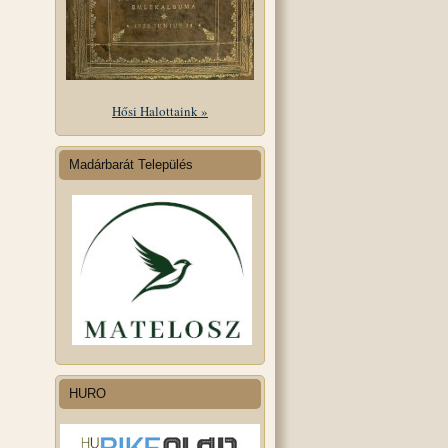
Hősi Halottaink »
Madárbarát Település
HURO