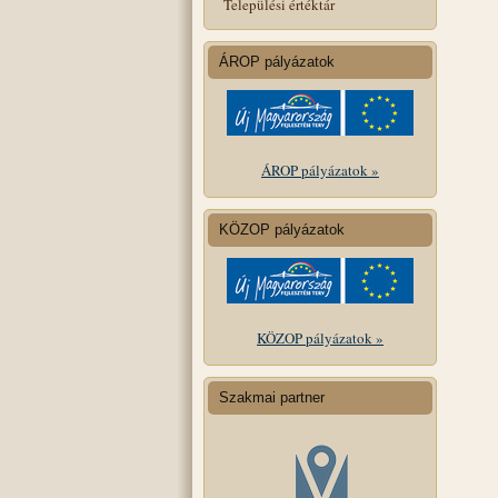
Települési értéktár
ÁROP pályázatok
ÁROP pályázatok »
KÖZOP pályázatok
KÖZOP pályázatok »
Szakmai partner