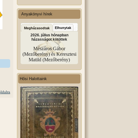
Anyakönyvi hírek
Elhunytak
Megházasodtak
2026. július hónapban
házasságot kötöttek
Mészáros Gábor
(Mezőberény) és Keresztesi
Matild (Mezőberény)
Hősi Halottaink
oldalra