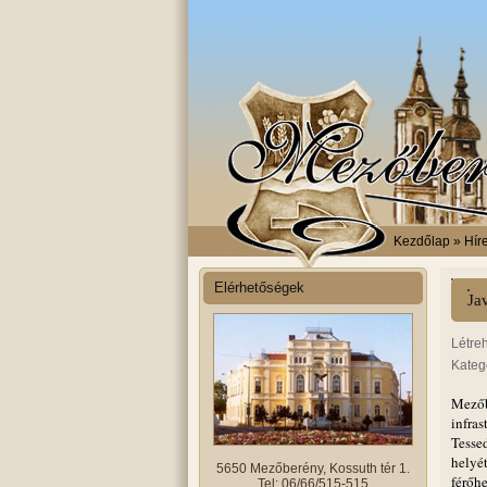
Kezdőlap
» Híre
Elérhetőségek
Jav
Létre
Kateg
Mezőb
infra
Tesse
helyét
5650 Mezőberény, Kossuth tér 1.
férőhe
Tel: 06/66/515-515