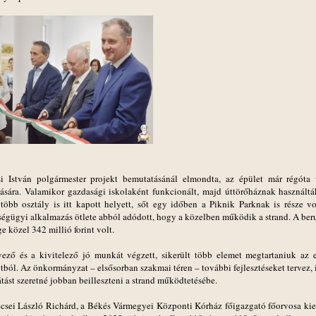
si István polgármester projekt bemutatásánál elmondta, az épület már régóta 
ítására. Valamikor gazdasági iskolaként funkcionált, majd úttörőháznak használtá
több osztály is itt kapott helyett, sőt egy időben a Piknik Parknak is része vo
ségügyi alkalmazás ötlete abból adódott, hogy a közelben működik a strand. A ber
e közel 342 millió forint volt.
vező és a kivitelező jó munkát végzett, sikerült több elemet megtartaniuk az e
tból. Az önkormányzat – elsősorban szakmai téren – további fejlesztéseket tervez, 
átást szeretné jobban beilleszteni a strand működtetésébe.
ecsei László Richárd, a Békés Vármegyei Központi Kórház főigazgató főorvosa kie