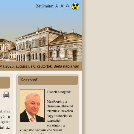
A
A
Betűméret
A
Ma 2026. augusztus 6. csütörtök, Berta napja van
Köszöntő
Tisztelt Látogató!
Mezőberény a
"finoman elbűvölő
llátás
település" nevében
nagy tisztelettel és
nyét a
szeretettel
lgálat
köszöntöm a
int tíz
világhálón városunkba érkező