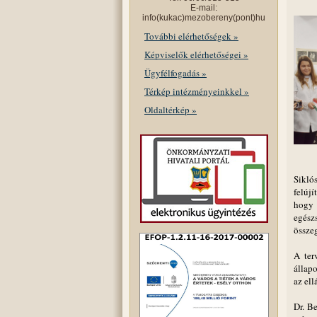
E-mail:
info(kukac)mezobereny(pont)hu
További elérhetőségek »
Képviselők elérhetőségei »
Ügyfélfogadás »
Térkép intézményeinkkel »
Oldaltérkép »
Sikló
felúj
hogy 
egész
összeg
A ter
állapo
az ell
Dr. B