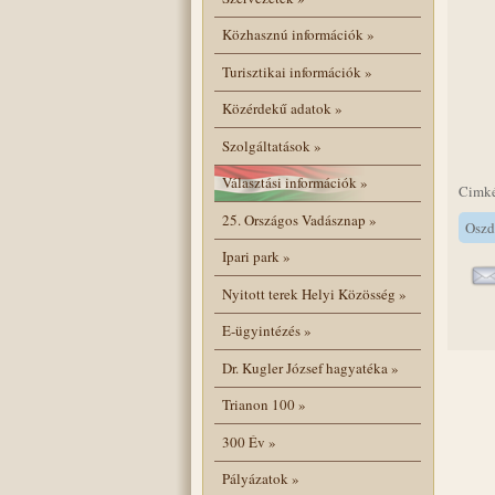
Közhasznú információk
»
Turisztikai információk
»
Közérdekű adatok
»
Szolgáltatások
»
Választási információk
»
Cimk
25. Országos Vadásznap
»
Oszd
Ipari park
»
Nyitott terek Helyi Közösség
»
E-ügyintézés
»
Dr. Kugler József hagyatéka
»
Trianon 100
»
300 Év
»
Pályázatok
»