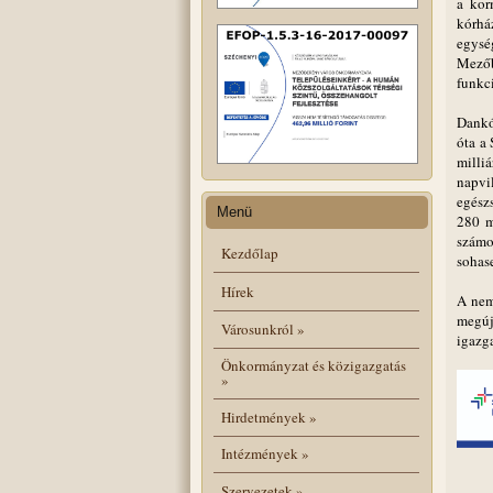
a kor
kórhá
egysé
Mezőb
funkc
Dankó
óta a 
milli
napvi
egész
Menü
280 m
számo
Kezdőlap
sohas
Hírek
A nem
megúj
Városunkról
»
igazg
Önkormányzat és közigazgatás
»
Hirdetmények
»
Intézmények
»
Szervezetek
»