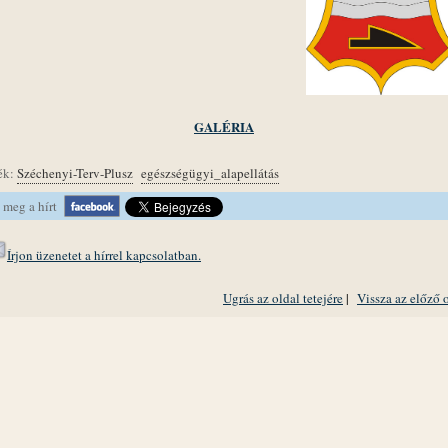
GALÉRIA
ék:
Széchenyi-Terv-Plusz
egészségügyi_alapellátás
 meg a hírt
Írjon üzenetet a hírrel kapcsolatban.
Ugrás az oldal tetejére
|
Vissza az előző 