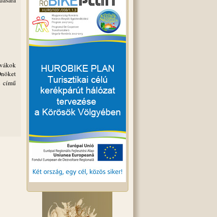
dására
ovákok
Önöket
t
című