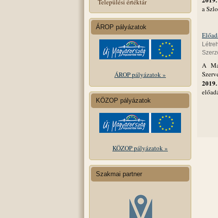
Települési értéktár
a Szl
ÁROP pályázatok
Előadá
Létre
Szerző
A Mag
Szerv
ÁROP pályázatok »
2019.
előad
KÖZOP pályázatok
KÖZOP pályázatok »
Szakmai partner