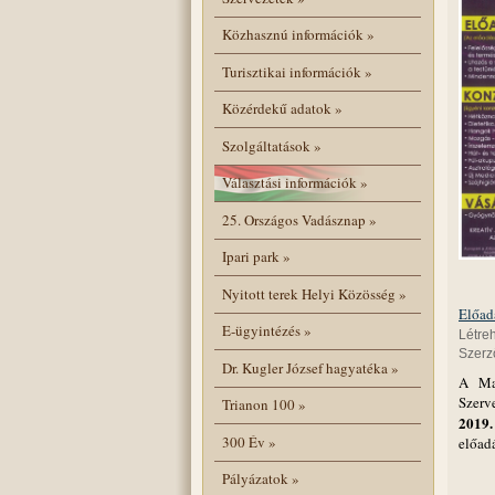
Közhasznú információk
»
Turisztikai információk
»
Közérdekű adatok
»
Szolgáltatások
»
Választási információk
»
25. Országos Vadásznap
»
Ipari park
»
Nyitott terek Helyi Közösség
»
Előadá
E-ügyintézés
»
Létre
Szerző
Dr. Kugler József hagyatéka
»
A Mag
Szerv
Trianon 100
»
2019.
300 Év
»
előad
Pályázatok
»