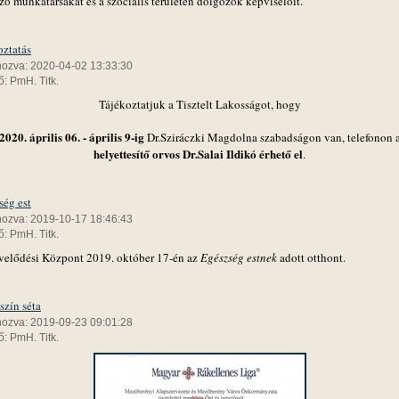
ó munkatársakat és a szociális területen dolgozók képviselőit.
oztatás
hozva: 2020-04-02 13:33:30
: PmH. Titk.
Tájékoztatjuk a Tisztelt Lakosságot, hogy
2020. április 06. - április 9-ig
Dr.Sziráczki Magdolna szabadságon van, telefonon 
helyettesítő orvos Dr.Salai Ildikó érhető el
.
ség est
hozva: 2019-10-17 18:46:43
: PmH. Titk.
elődési Központ 2019. október 17-én az
Egészség estnek
adott otthont.
szín séta
hozva: 2019-09-23 09:01:28
: PmH. Titk.