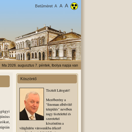
A
A
Betűméret
A
Ma 2026. augusztus 7. péntek, Ibolya napja van
Köszöntő
Tisztelt Látogató!
Mezőberény a
"finoman elbűvölő
település" nevében
gügyi
nagy tisztelettel és
június
szeretettel
zókat,
köszöntöm a
rápián
világhálón városunkba érkező