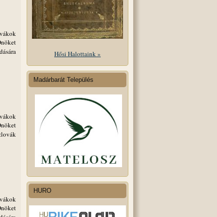
ovákok
Önöket
dására
Hősi Halottaink »
Madárbarát Település
ovákok
Önöket
zlovák
HURO
ovákok
Önöket