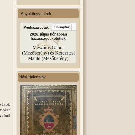
Anyakönyvi hírek
Elhunytak
Megházasodtak
2026. július hónapban
házasságot kötöttek
Mészáros Gábor
(Mezőberény) és Keresztesi
Matild (Mezőberény)
Hősi Halottaink
ovákok
Önöket
k
című