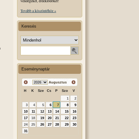
vendégeket, érdeklődőket!
Tovább a köszöntőhöz »
Keresés
Keresés helye
a
Keresendő szó
Eseménynaptár
Augusztus
H
K
Sze
Cs
P
Szo
V
1
2
3
4
5
6
7
8
9
10
11
12
13
14
15
16
17
18
19
20
21
22
23
24
25
26
27
28
29
30
31