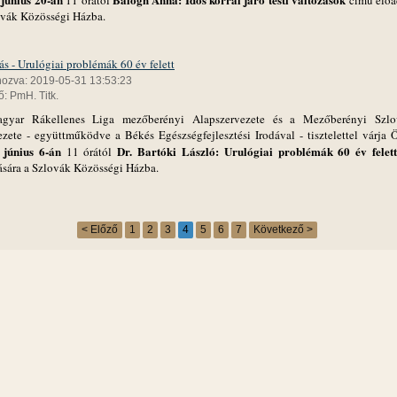
11 órától
című előa
ovák Közösségi Házba.
s - Urulógiai problémák 60 év felett
hozva: 2019-05-31 13:53:23
: PmH. Titk.
yar Rákellenes Liga mezőberényi Alapszervezete és a Mezőberényi Szl
ezete - együttműködve a Békés Egészségfejlesztési Irodával - tisztelettel várja 
 június 6-án
Dr. Bartóki László: Urulógiai problémák 60 év felet
11 órától
ására a Szlovák Közösségi Házba.
< Előző
1
2
3
4
5
6
7
Következő >