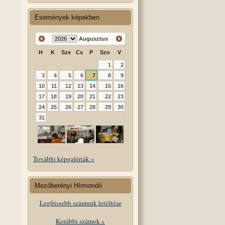
Események képekben
Augusztus
H
K
Sze
Cs
P
Szo
V
1
2
3
4
5
6
7
8
9
10
11
12
13
14
15
16
17
18
19
20
21
22
23
24
25
26
27
28
29
30
31
További képgalériák »
Mezőberényi Hírmondó
Legfrissebb számunk letöltése
Korábbi számok »