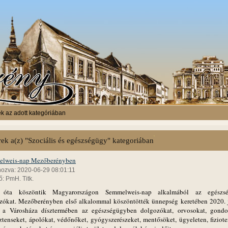
k az adott kategóriában
rek a(z) "Szociális és egészségügy" kategoriában
lweis-nap Mezőberényben
hozva: 2020-06-29 08:01:11
: PmH. Titk.
 óta köszöntik Magyarországon Semmelweis-nap alkalmából az egészsé
zókat. Mezőberényben első alkalommal köszöntötték ünnepség keretében 2020. 
 a Városháza dísztermében az egészségügyben dolgozókat, orvosokat, gondo
sztenseket, ápolókat, védőnőket, gyógyszerészeket, mentősöket, ügyeleten, fiziote