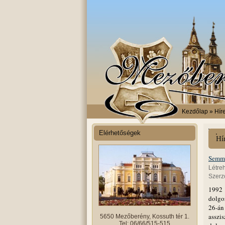
Kezdőlap
» Híre
Elérhetőségek
Hí
Semme
Létre
Szerző
1992
dolgo
26-án
asszi
5650 Mezőberény, Kossuth tér 1.
Tel: 06/66/515-515