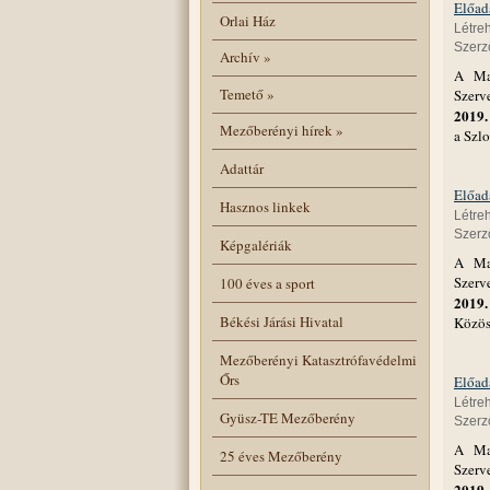
Előad
Orlai Ház
Létre
Szerző
Archív
»
A Mag
Temető
»
Szerv
2019.
Mezőberényi hírek
»
a Szl
Adattár
Előadá
Hasznos linkek
Létre
Szerző
Képgalériák
A Mag
Szerv
100 éves a sport
2019.
Békési Járási Hivatal
Közös
Mezőberényi Katasztrófavédelmi
Őrs
Előadá
Létre
Gyüsz-TE Mezőberény
Szerző
A Mag
25 éves Mezőberény
Szerv
2019.