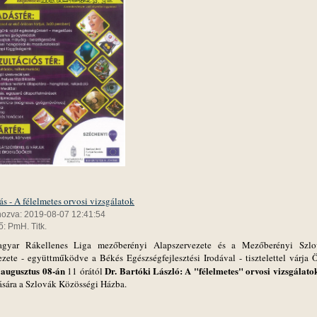
s - A félelmetes orvosi vizsgálatok
hozva: 2019-08-07 12:41:54
: PmH. Titk.
yar Rákellenes Liga mezőberényi Alapszervezete és a Mezőberényi Szl
ezete - együttműködve a Békés Egészségfejlesztési Irodával - tisztelettel várja 
 augusztus 08-án
Dr. Bartóki László: A "félelmetes" orvosi vizsgálato
11 órától
ására a Szlovák Közösségi Házba.