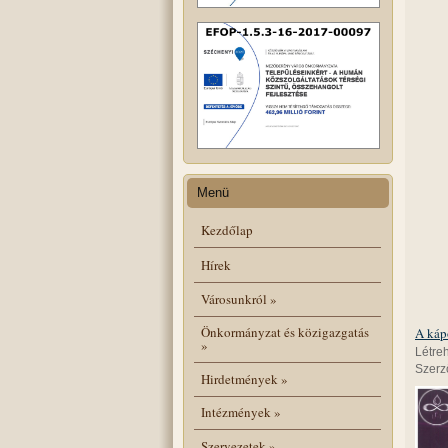
Menü
Kezdőlap
Hírek
Városunkról
»
Önkormányzat és közigazgatás
A káp
»
Létre
Szerző
Hirdetmények
»
Intézmények
»
Szervezetek
»