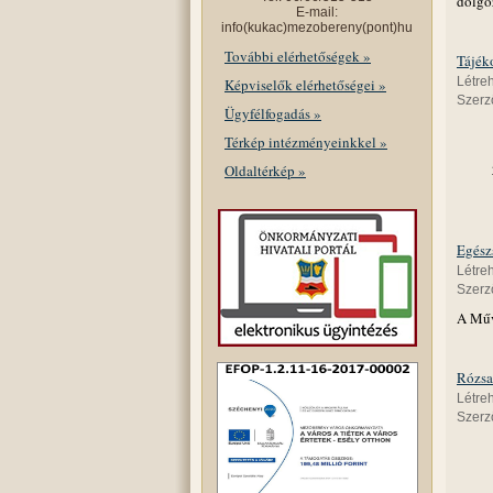
dolgoz
E-mail:
info(kukac)mezobereny(pont)hu
További elérhetőségek »
Tájék
Létre
Képviselők elérhetőségei »
Szerző
Ügyfélfogadás »
Térkép intézményeinkkel »
Oldaltérkép »
Egész
Létre
Szerző
A Műv
Rózsa
Létre
Szerző