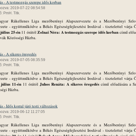
ás - A testmozgás szerepe idős korban
hozva: 2019-07-22 08:54:58
: PmH. Titk.
yar Rákellenes Liga mezőberényi Alapszervezete és a Mezőberényi Szl
ezete - együttműködve a Békés Egészségfejlesztési Irodával - tisztelettel várja 
 július 25-én
Zolnai Nóra: A testmozgás szerepe idős korban
11 órától
című előa
ovák Közösségi Házba.
s - A sikeres öregedés
hozva: 2019-07-05 08:35:59
: PmH. Titk.
yar Rákellenes Liga mezőberényi Alapszervezete és a Mezőberényi Szl
ezete - együttműködve a Békés Egészségfejlesztési Irodával - tisztelettel várja 
 július 11-én
Juhos Renáta: A sikeres öregedés
11 órától
című előadására a S
ségi Házba.
s - Idős korral járó testi változások
hozva: 2019-06-12 11:27:05
: PmH. Titk.
yar Rákellenes Liga mezőberényi Alapszervezete és a Mezőberényi Szl
ezete - együttműködve a Békés Egészségfejlesztési Irodával - tisztelettel várja 
 június 20-án
Balogh Anna: Idős korral járó testi változások