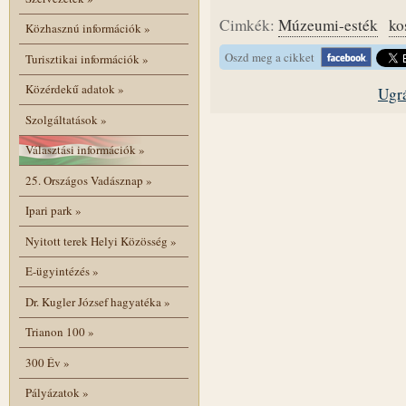
Cimkék:
Múzeumi-esték
ko
Közhasznú információk
»
Oszd meg a cikket
Turisztikai információk
»
Közérdekű adatok
»
Ugrá
Szolgáltatások
»
Választási információk
»
25. Országos Vadásznap
»
Ipari park
»
Nyitott terek Helyi Közösség
»
E-ügyintézés
»
Dr. Kugler József hagyatéka
»
Trianon 100
»
300 Év
»
Pályázatok
»