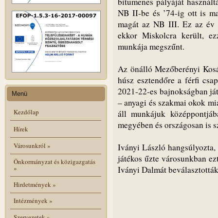
bitumenes pályáját használt
NB II-be és ’74-ig ott is ma
magát az NB III. Ez az év 
ekkor Miskolcra került, ez
munkája megszűnt.
Az önálló Mezőberényi Kosá
húsz esztendőre a férfi csap
2021-22-es bajnokságban játs
Menü
– anyagi és szakmai okok mia
Kezdőlap
áll munkájuk középpontjáb
megyében és országosan is s
Hírek
Városunkról
»
Iványi László hangsúlyozta,
játékos űzte városunkban ezt
Önkormányzat és közigazgatás
»
Iványi Dalmát beválasztották
Hirdetmények
»
Intézmények
»
Szervezetek
»