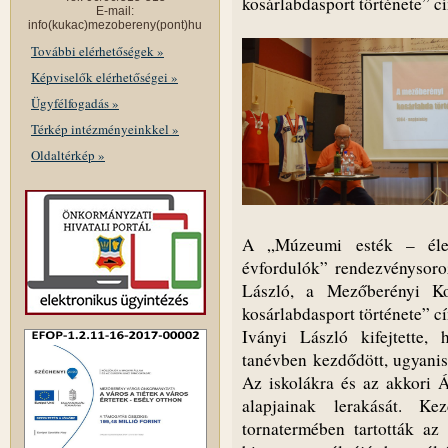
kosárlabdasport története” c
E-mail:
info(kukac)mezobereny(pont)hu
További elérhetőségek »
Képviselők elérhetőségei »
Ügyfélfogadás »
Térkép intézményeinkkel »
Oldaltérkép »
A „Múzeumi esték – éle
évfordulók” rendezvénysoro
László, a Mezőberényi K
kosárlabdasport története” c
Iványi László kifejtette,
tanévben kezdődött, ugyanis
Az iskolákra és az akkori 
alapjainak lerakását. K
tornatermében tartották a