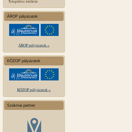
Települési értéktár
ÁROP pályázatok
ÁROP pályázatok »
KÖZOP pályázatok
KÖZOP pályázatok »
Szakmai partner