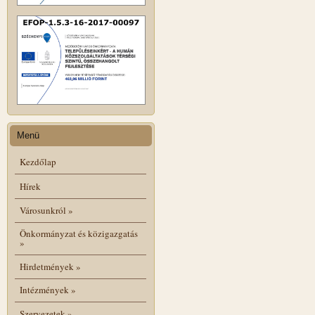
Menü
Kezdőlap
Hírek
Városunkról
»
Önkormányzat és közigazgatás
»
Hirdetmények
»
Intézmények
»
Szervezetek
»