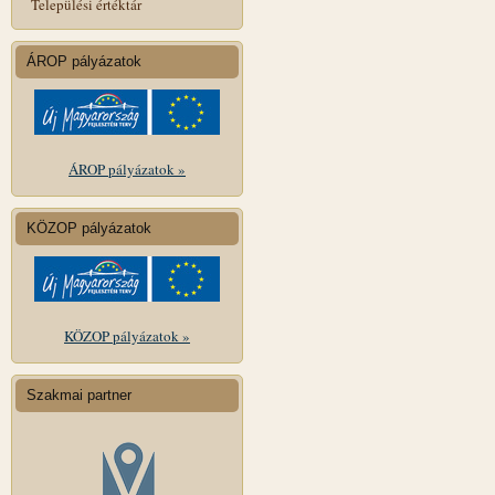
Települési értéktár
ÁROP pályázatok
ÁROP pályázatok »
KÖZOP pályázatok
KÖZOP pályázatok »
Szakmai partner