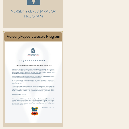
Versenyképes Járások Program