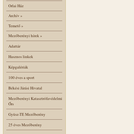
Orlai Ház
Archív
»
Temető
»
Mezőberényi hírek
»
Adattár
Hasznos linkek
Képgalériák
100 éves a sport
Békési Járási Hivatal
Mezőberényi Katasztrófavédelmi
Őrs
Gyüsz-TE Mezőberény
25 éves Mezőberény