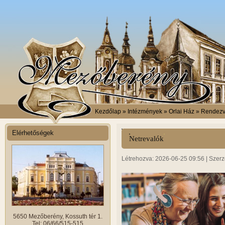
Kezdőlap
» Intézmények » Orlai Ház » Rendez
Elérhetőségek
Netrevalók
Létrehozva: 2026-06-25 09:56 | Szerz
5650 Mezőberény, Kossuth tér 1.
Tel: 06/66/515-515