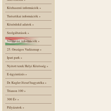
Közhasznú információk
»
Turisztikai információk
»
Közérdekű adatok
»
Szolgáltatások
»
Választási információk
»
25. Országos Vadásznap
»
Ipari park
»
Nyitott terek Helyi Közösség
»
E-ügyintézés
»
Dr. Kugler József hagyatéka
»
Trianon 100
»
300 Év
»
Pályázatok
»