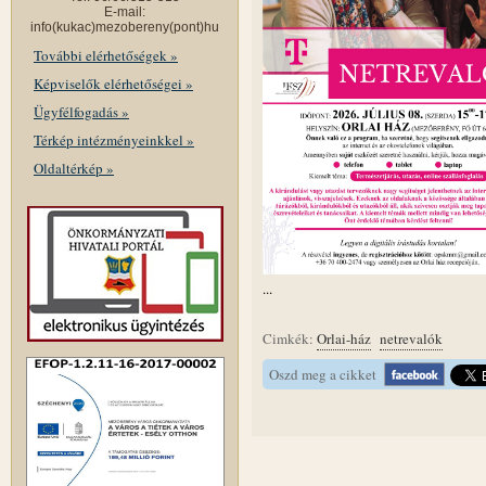
E-mail:
info(kukac)mezobereny(pont)hu
További elérhetőségek »
Képviselők elérhetőségei »
Ügyfélfogadás »
Térkép intézményeinkkel »
Oldaltérkép »
...
Cimkék:
Orlai-ház
netrevalók
Oszd meg a cikket