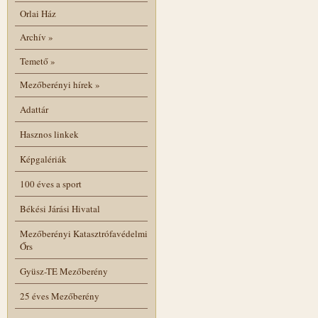
Orlai Ház
Archív
»
Temető
»
Mezőberényi hírek
»
Adattár
Hasznos linkek
Képgalériák
100 éves a sport
Békési Járási Hivatal
Mezőberényi Katasztrófavédelmi
Őrs
Gyüsz-TE Mezőberény
25 éves Mezőberény