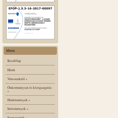
Menü
Kezdőlap
Hírek
Városunkról
»
Önkormányzat és közigazgatás
»
Hirdetmények
»
Intézmények
»
Szervezetek
»