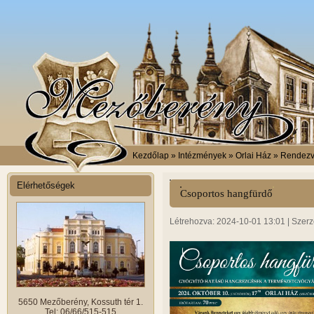
Kezdőlap
» Intézmények » Orlai Ház » Rendez
Elérhetőségek
Csoportos hangfürdő
Létrehozva: 2024-10-01 13:01 | Szerz
5650 Mezőberény, Kossuth tér 1.
Tel: 06/66/515-515