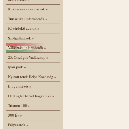
Közhasznú információk
»
Turisztikai információk
»
Közérdekű adatok
»
Szolgáltatások
»
Választási információk
»
25. Országos Vadásznap
»
Ipari park
»
Nyitott terek Helyi Közösség
»
E-ügyintézés
»
Dr. Kugler József hagyatéka
»
Trianon 100
»
300 Év
»
Pályázatok
»