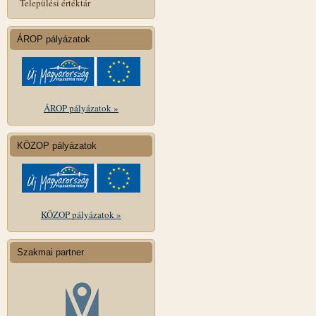
Települési értéktár
ÁROP pályázatok
ÁROP pályázatok »
KÖZOP pályázatok
KÖZOP pályázatok »
Szakmai partner