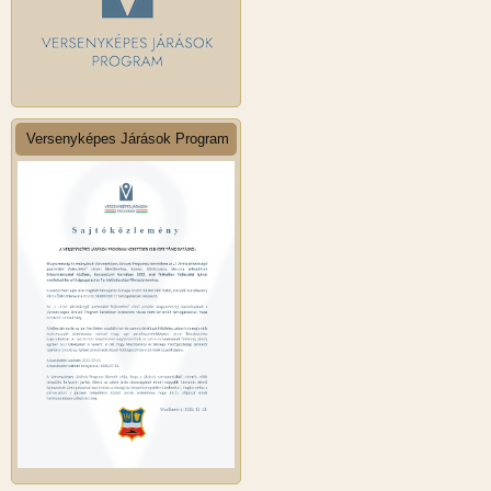
Versenyképes Járások Program