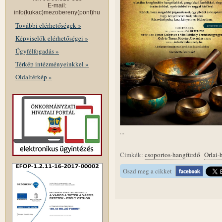
E-mail:
info(kukac)mezobereny(pont)hu
További elérhetőségek »
Képviselők elérhetőségei »
Ügyfélfogadás »
Térkép intézményeinkkel »
Oldaltérkép »
...
Cimkék:
csoportos-hangfürdő
Orlai-
Oszd meg a cikket