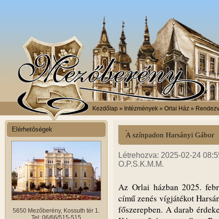
Kezdőlap
» Intézmények » Orlai Ház » Rendez
Elérhetőségek
A színpadon Harsányi Gábor
Létrehozva: 2025-02-24 08:5
O.P.S.K.M.M.
Az Orlai házban 2025. feb
című zenés vígjátékot Harsán
főszerepben. A darab érdekes
5650 Mezőberény, Kossuth tér 1.
Tel: 06/66/515-515