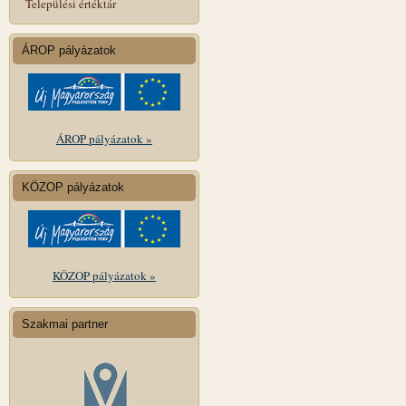
Települési értéktár
ÁROP pályázatok
ÁROP pályázatok »
KÖZOP pályázatok
KÖZOP pályázatok »
Szakmai partner