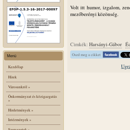
Volt itt humor, izgalom, zen
mezőberényi közönség.
Cimkék:
Harsányi-Gábor
É
Oszd meg a cikket
Menü
Ugrá
Kezdőlap
Hírek
Városunkról
»
Önkormányzat és közigazgatás
»
Hirdetmények
»
Intézmények
»
Szervezetek
»