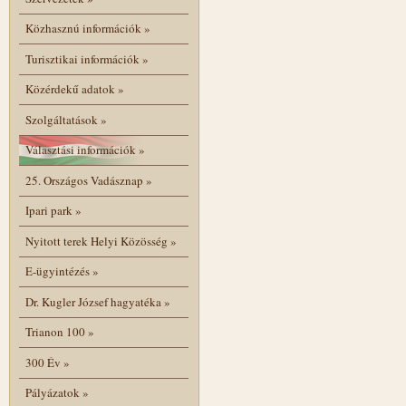
Közhasznú információk
»
Turisztikai információk
»
Közérdekű adatok
»
Szolgáltatások
»
Választási információk
»
25. Országos Vadásznap
»
Ipari park
»
Nyitott terek Helyi Közösség
»
E-ügyintézés
»
Dr. Kugler József hagyatéka
»
Trianon 100
»
300 Év
»
Pályázatok
»