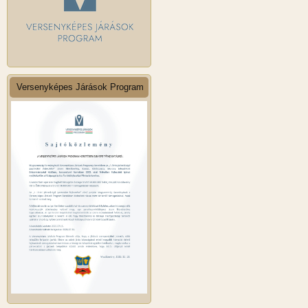
Versenyképes Járások Program