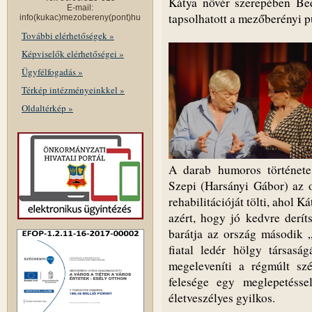
Kátya nővér szerepében Bed
E-mail:
tapsolhatott a mezőberényi 
info(kukac)mezobereny(pont)hu
További elérhetőségek »
Képviselők elérhetőségei »
Ügyfélfogadás »
Térkép intézményeinkkel »
Oldaltérkép »
A darab humoros története
Szepi (Harsányi Gábor) az 
rehabilitációját tölti, ahol 
azért, hogy jó kedvre derít
barátja az ország második 
fiatal ledér hölgy társasá
megeleveníti a régmúlt szé
felesége egy meglepetésse
életveszélyes gyilkos.