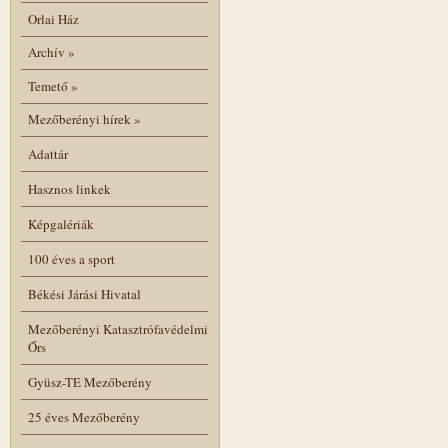
Orlai Ház
Archív
»
Temető
»
Mezőberényi hírek
»
Adattár
Hasznos linkek
Képgalériák
100 éves a sport
Békési Járási Hivatal
Mezőberényi Katasztrófavédelmi
Őrs
Gyüsz-TE Mezőberény
25 éves Mezőberény