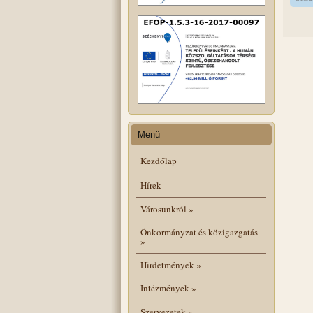
Menü
Kezdőlap
Hírek
Városunkról
»
Önkormányzat és közigazgatás
»
Hirdetmények
»
Intézmények
»
Szervezetek
»