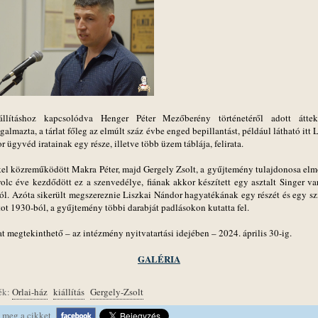
llításhoz kapcsolódva Henger Péter Mezőberény történetéről adott átteki
almazta, a tárlat főleg az elmúlt száz évbe enged bepillantást, például látható itt 
 ügyvéd iratainak egy része, illetve több üzem táblája, felirata.
el közreműködött Makra Péter, majd Gergely Zsolt, a gyűjtemény tulajdonosa elm
yolc éve kezdődött ez a szenvedélye, fiának akkor készített egy asztalt Singer va
ól. Azóta sikerült megszereznie Liszkai Nándor hagyatékának egy részét és egy sz
tot 1930-ból, a gyűjtemény többi darabját padlásokon kutatta fel.
at megtekinthető – az intézmény nyitvatartási idejében – 2024. április 30-ig.
GALÉRIA
ék:
Orlai-ház
kiállítás
Gergely-Zsolt
 meg a cikket