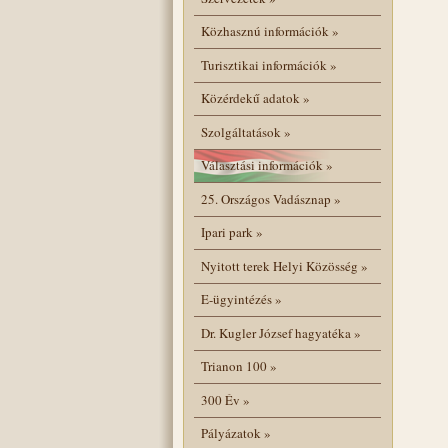
Közhasznú információk
»
Turisztikai információk
»
Közérdekű adatok
»
Szolgáltatások
»
Választási információk
»
25. Országos Vadásznap
»
Ipari park
»
Nyitott terek Helyi Közösség
»
E-ügyintézés
»
Dr. Kugler József hagyatéka
»
Trianon 100
»
300 Év
»
Pályázatok
»