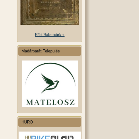
Hősi Halottaink »
Madárbarát Település
HURO