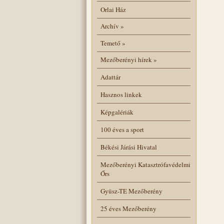
Orlai Ház
Archív
»
Temető
»
Mezőberényi hírek
»
Adattár
Hasznos linkek
Képgalériák
100 éves a sport
Békési Járási Hivatal
Mezőberényi Katasztrófavédelmi
Őrs
Gyüsz-TE Mezőberény
25 éves Mezőberény