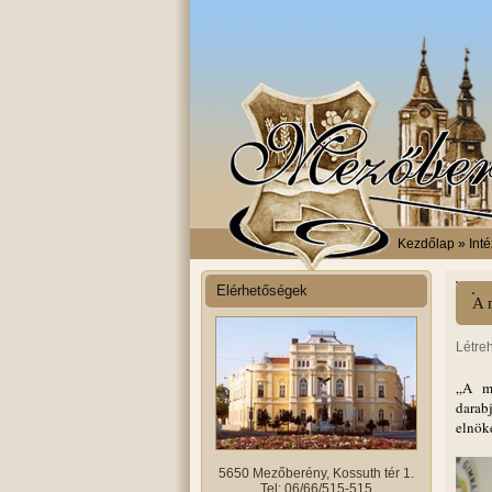
Kezdőlap
» Int
Elérhetőségek
A 
Létre
„A mú
darab
elnöke
5650 Mezőberény, Kossuth tér 1.
Tel: 06/66/515-515