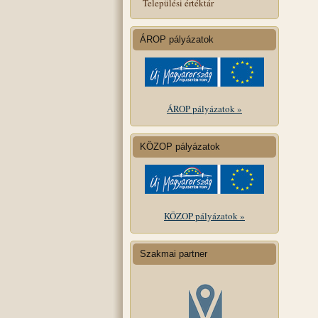
Települési értéktár
ÁROP pályázatok
ÁROP pályázatok »
KÖZOP pályázatok
KÖZOP pályázatok »
Szakmai partner