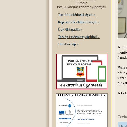
E-mail:
info(kukac)mezobereny(pont)hu
További elérhetőségek »
Képviselők elérhetőségei »
Ügyfélfogadás »
Térkép intézményeinkkel »
Oldaltérkép »
A kiá
megfog
Nándor
Énekk
hét-n
vázáb
plaká
A tárl
Cimk
Oszd