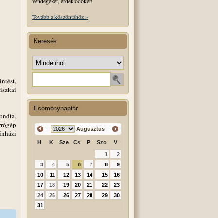
vendégeket, érdeklődőket!
Tovább a köszöntőhöz »
Keresés
Keresés helye
Keresendő szó
ntést,
Liszkai
Eseménynaptár
ondta,
rrógép
Augusztus
ínházi
H
K
Sze
Cs
P
Szo
V
1
2
3
4
5
6
7
8
9
10
11
12
13
14
15
16
17
18
19
20
21
22
23
24
25
26
27
28
29
30
31