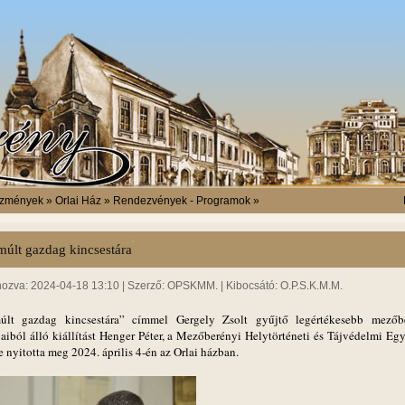
ézmények » Orlai Ház » Rendezvények - Programok »
múlt gazdag kincsestára
hozva: 2024-04-18 13:10 | Szerző: OPSKMM. | Kibocsátó: O.P.S.K.M.M.
lt gazdag kincsestára” címmel Gergely Zsolt gyűjtő legértékesebb mezőb
jaiból álló kiállítást Henger Péter, a Mezőberényi Helytörténeti és Tájvédelmi Egy
 nyitotta meg 2024. április 4-én az Orlai házban.