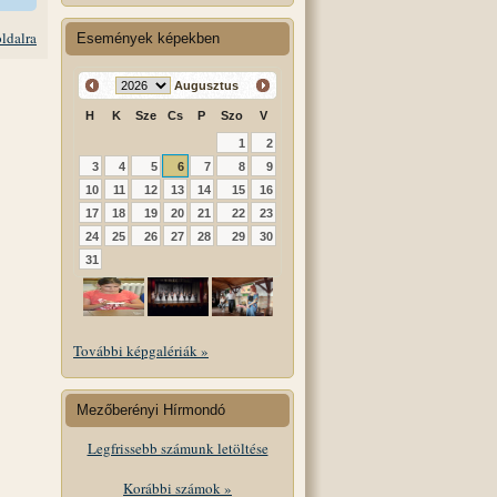
oldalra
Események képekben
Augusztus
H
K
Sze
Cs
P
Szo
V
1
2
3
4
5
6
7
8
9
10
11
12
13
14
15
16
17
18
19
20
21
22
23
24
25
26
27
28
29
30
31
További képgalériák »
Mezőberényi Hírmondó
Legfrissebb számunk letöltése
Korábbi számok »