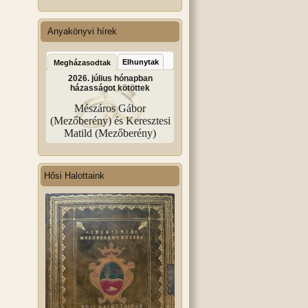
Anyakönyvi hírek
Elhunytak
Megházasodtak
2026. július hónapban
házasságot kötöttek
Mészáros Gábor
(Mezőberény) és Keresztesi
Matild (Mezőberény)
Hősi Halottaink