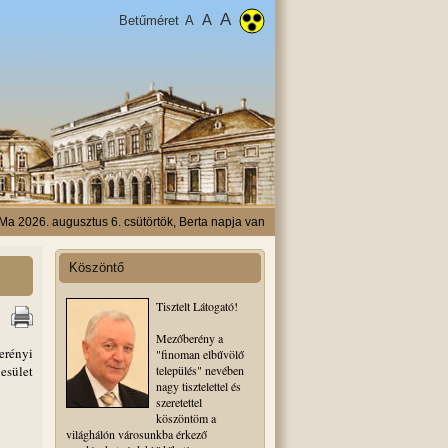
A
A
Betűméret
A
Ma 2026. augusztus 6. csütörtök, Berta napja van
Köszöntő
Tisztelt Látogató!
Mezőberény a
erényi
"finoman elbűvölő
esület
település" nevében
nagy tisztelettel és
szeretettel
köszöntöm a
világhálón városunkba érkező