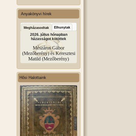
Anyakönyvi hírek
Elhunytak
Megházasodtak
2026. július hónapban
házasságot kötöttek
Mészáros Gábor
(Mezőberény) és Keresztesi
Matild (Mezőberény)
Hősi Halottaink