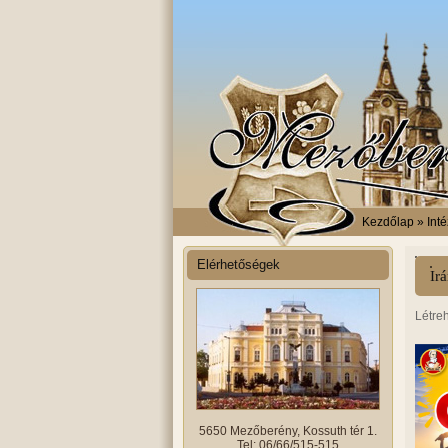
Kezdőlap
» Int
Elérhetőségek
Irá
Létre
5650 Mezőberény, Kossuth tér 1.
Tel: 06/66/515-515