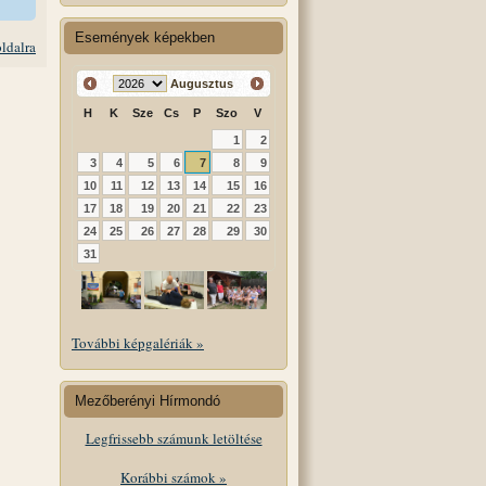
Események képekben
oldalra
Augusztus
H
K
Sze
Cs
P
Szo
V
1
2
3
4
5
6
7
8
9
10
11
12
13
14
15
16
17
18
19
20
21
22
23
24
25
26
27
28
29
30
31
További képgalériák »
Mezőberényi Hírmondó
Legfrissebb számunk letöltése
Korábbi számok »