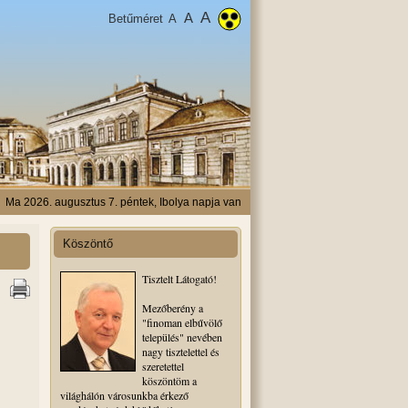
A
A
Betűméret
A
Ma 2026. augusztus 7. péntek, Ibolya napja van
Köszöntő
Tisztelt Látogató!
Mezőberény a
"finoman elbűvölő
település" nevében
nagy tisztelettel és
szeretettel
köszöntöm a
világhálón városunkba érkező