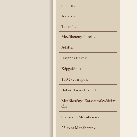
Orlai Ház
Archív
»
Temető
»
Mezőberényi hírek
»
Adattár
Hasznos linkek
Képgalériák
100 éves a sport
Békési Járási Hivatal
Mezőberényi Katasztrófavédelmi
Őrs
Gyüsz-TE Mezőberény
25 éves Mezőberény