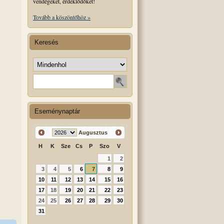
vendégeket, érdeklődőket!
Tovább a köszöntőhöz »
Keresés
Keresés helye
Keresendő szó
Eseménynaptár
Augusztus
H
K
Sze
Cs
P
Szo
V
1
2
3
4
5
6
7
8
9
10
11
12
13
14
15
16
17
18
19
20
21
22
23
24
25
26
27
28
29
30
31