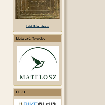
Hősi Halottaink »
Madárbarát Település
HURO