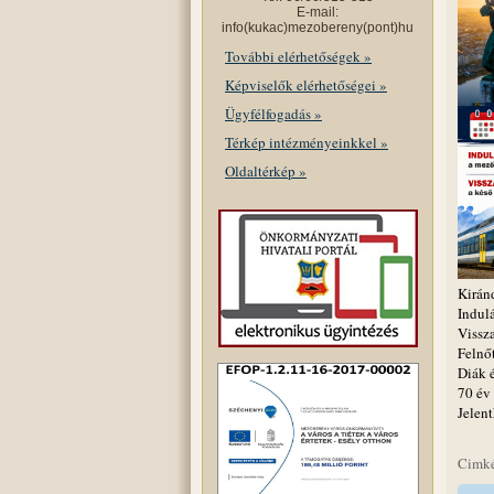
E-mail:
info(kukac)mezobereny(pont)hu
További elérhetőségek »
Képviselők elérhetőségei »
Ügyfélfogadás »
Térkép intézményeinkkel »
Oldaltérkép »
Kiránd
Indul
Vissz
Felnőt
Diák é
70 év
Jelen
Cimk