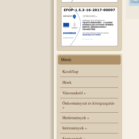
Oszd
Menü
Kezdőlap
Hírek
Városunkról
»
Önkormányzat és közigazgatás
»
Hirdetmények
»
Intézmények
»
Szervezetek
»