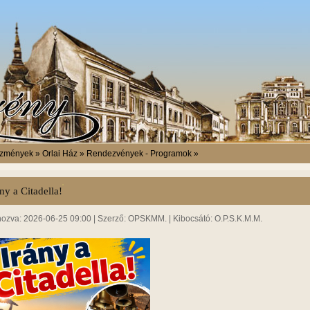
ézmények » Orlai Ház » Rendezvények - Programok »
ny a Citadella!
hozva: 2026-06-25 09:00 | Szerző: OPSKMM. | Kibocsátó: O.P.S.K.M.M.