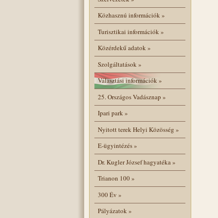
Közhasznú információk
»
Turisztikai információk
»
Közérdekű adatok
»
Szolgáltatások
»
Választási információk
»
25. Országos Vadásznap
»
Ipari park
»
Nyitott terek Helyi Közösség
»
E-ügyintézés
»
Dr. Kugler József hagyatéka
»
Trianon 100
»
300 Év
»
Pályázatok
»