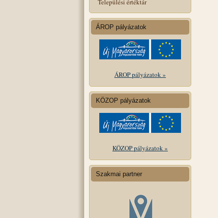
Települési értéktár
ÁROP pályázatok
ÁROP pályázatok »
KÖZOP pályázatok
KÖZOP pályázatok »
Szakmai partner