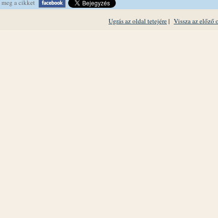
 meg a cikket
Ugrás az oldal tetejére
|
Vissza az előző 