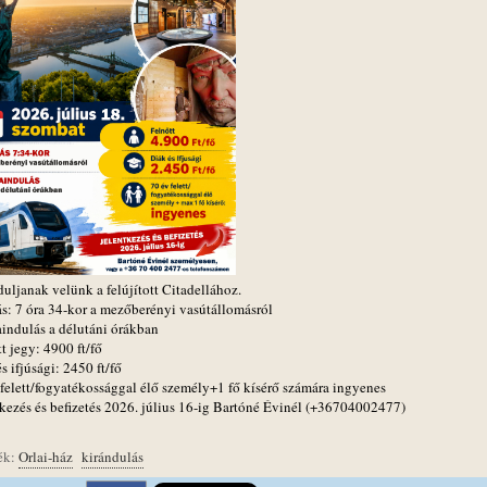
uljanak velünk a felújított Citadellához.
ás: 7 óra 34-kor a mezőberényi vasútállomásról
aindulás a délutáni órákban
t jegy: 4900 ft/fő
s ifjúsági: 2450 ft/fő
 felett/fogyatékossággal élő személy+1 fő kísérő számára ingyenes
tkezés és befizetés 2026. július 16-ig Bartóné Évinél (+36704002477)
ék:
Orlai-ház
kirándulás