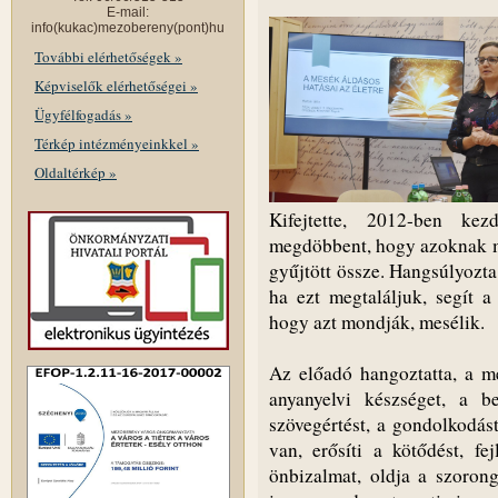
E-mail:
info(kukac)mezobereny(pont)hu
További elérhetőségek »
Képviselők elérhetőségei »
Ügyfélfogadás »
Térkép intézményeinkkel »
Oldaltérkép »
Kifejtette, 2012-ben kez
megdöbbent, hogy azoknak mi
gyűjtött össze. Hangsúlyozta
ha ezt megtaláljuk, segít 
hogy azt mondják, mesélik.
Az előadó hangoztatta, a me
anyanyelvi készséget, a be
szövegértést, a gondolkodást
van, erősíti a kötődést, fej
önbizalmat, oldja a szorongá