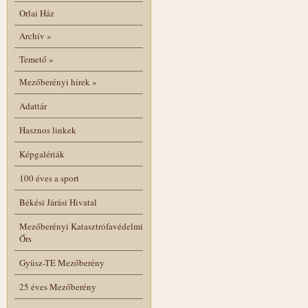
Orlai Ház
Archív
»
Temető
»
Mezőberényi hírek
»
Adattár
Hasznos linkek
Képgalériák
100 éves a sport
Békési Járási Hivatal
Mezőberényi Katasztrófavédelmi
Őrs
Gyüsz-TE Mezőberény
25 éves Mezőberény