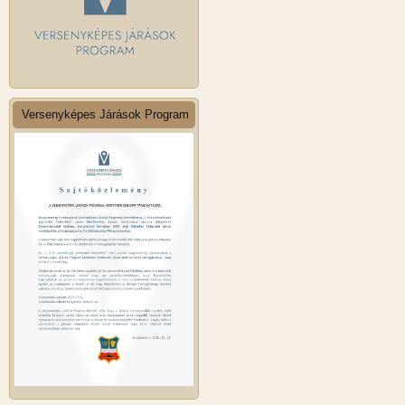
Versenyképes Járások Program