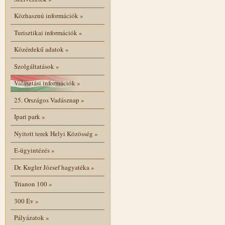
Közhasznú információk
»
Turisztikai információk
»
Közérdekű adatok
»
Szolgáltatások
»
Választási információk
»
25. Országos Vadásznap
»
Ipari park
»
Nyitott terek Helyi Közösség
»
E-ügyintézés
»
Dr. Kugler József hagyatéka
»
Trianon 100
»
300 Év
»
Pályázatok
»