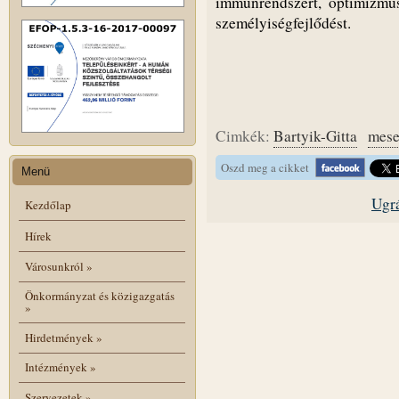
immunrendszert, optimizmus
személyiségfejlődést.
Cimkék:
Bartyik-Gitta
mese
Oszd meg a cikket
Menü
Ugrá
Kezdőlap
Hírek
Városunkról
»
Önkormányzat és közigazgatás
»
Hirdetmények
»
Intézmények
»
Szervezetek
»