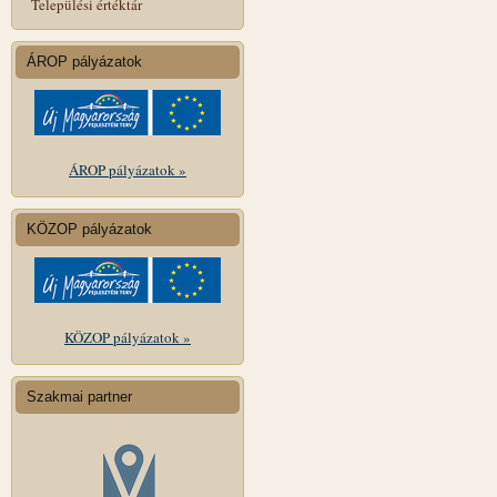
Települési értéktár
ÁROP pályázatok
ÁROP pályázatok »
KÖZOP pályázatok
KÖZOP pályázatok »
Szakmai partner