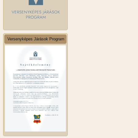
Versenyképes Járások Program