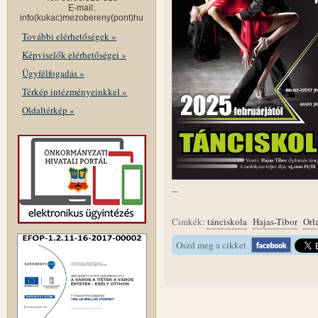
E-mail:
info(kukac)mezobereny(pont)hu
További elérhetőségek »
Képviselők elérhetőségei »
Ügyfélfogadás »
Térkép intézményeinkkel »
Oldaltérkép »
...
Cimkék:
tánciskola
Hajas-Tibor
Orl
Oszd meg a cikket