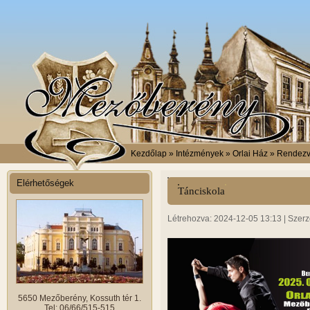
Kezdőlap
» Intézmények » Orlai Ház » Rendez
Elérhetőségek
Tánciskola
Létrehozva: 2024-12-05 13:13 | Szerz
5650 Mezőberény, Kossuth tér 1.
Tel: 06/66/515-515