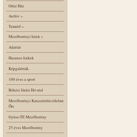
Orlai Ház
Archív
»
Temető
»
Mezőberényi hírek
»
Adattár
Hasznos linkek
Képgalériák
100 éves a sport
Békési Járási Hivatal
Mezőberényi Katasztrófavédelmi
Őrs
Gyüsz-TE Mezőberény
25 éves Mezőberény