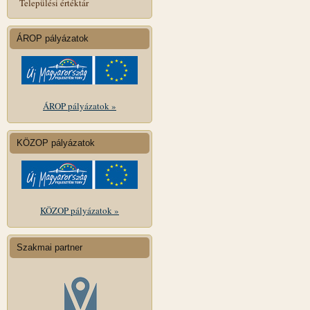
Települési értéktár
ÁROP pályázatok
ÁROP pályázatok »
KÖZOP pályázatok
KÖZOP pályázatok »
Szakmai partner