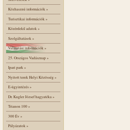
Közhasznú információk
»
Turisztikai információk
»
Közérdekű adatok
»
Szolgáltatások
»
Választási információk
»
25. Országos Vadásznap
»
Ipari park
»
Nyitott terek Helyi Közösség
»
E-ügyintézés
»
Dr. Kugler József hagyatéka
»
Trianon 100
»
300 Év
»
Pályázatok
»