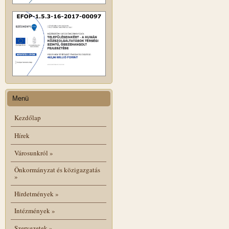
Menü
Kezdőlap
Hírek
Városunkról
»
Önkormányzat és közigazgatás
»
Hirdetmények
»
Intézmények
»
Szervezetek
»