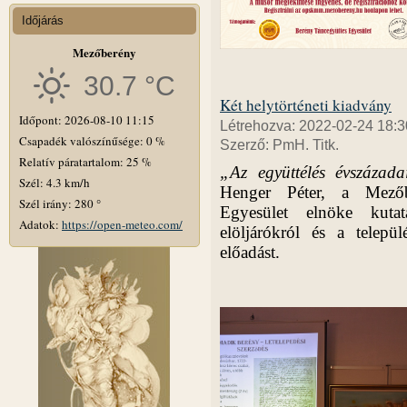
Időjárás
Mezőberény
30.7 °C
Két helytörténeti kiadvány
Időpont: 2026-08-10 11:15
Létrehozva: 2022-02-24 18:3
Csapadék valószínűsége: 0 %
Szerző: PmH. Titk.
Relatív páratartalom: 25 %
„Az együttélés évszázada
Szél: 4.3 km/h
Henger Péter, a Mezőbe
Szél irány: 280 °
Egyesület elnöke kuta
Adatok:
https://open-meteo.com/
elöljárókról és a települ
előadást.