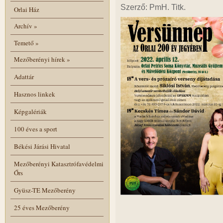
Szerző: PmH. Titk.
Orlai Ház
Archív
»
Temető
»
Mezőberényi hírek
»
Adattár
Hasznos linkek
Képgalériák
100 éves a sport
Békési Járási Hivatal
Mezőberényi Katasztrófavédelmi
Őrs
Gyüsz-TE Mezőberény
25 éves Mezőberény