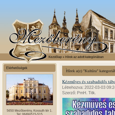
Kezdőlap
» Hírek az adott kategóriában
Elérhetőségek
Hírek a(z) "Kultúra" kategori
Kézműves és szabadidős táb
Létrehozva: 2022-03-03 09:2
Szerző: PmH. Titk.
5650 Mezőberény, Kossuth tér 1.
Tel: 06/66/515-515