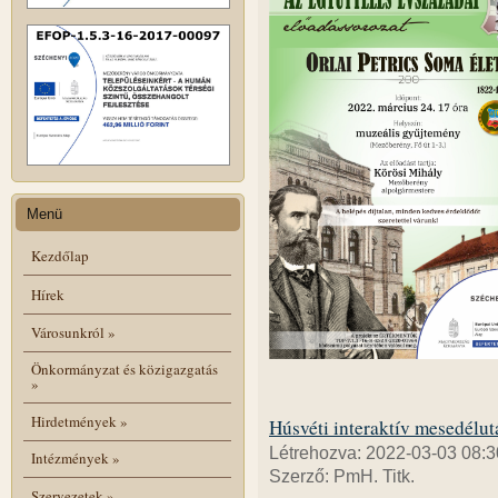
Menü
Kezdőlap
Hírek
Városunkról
»
Önkormányzat és közigazgatás
»
Hirdetmények
»
Húsvéti interaktív mesedélut
Létrehozva: 2022-03-03 08:3
Intézmények
»
Szerző: PmH. Titk.
Szervezetek
»