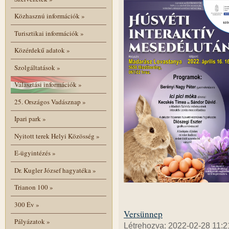
Közhasznú információk
»
Turisztikai információk
»
Közérdekű adatok
»
Szolgáltatások
»
Választási információk
»
25. Országos Vadásznap
»
Ipari park
»
Nyitott terek Helyi Közösség
»
E-ügyintézés
»
Dr. Kugler József hagyatéka
»
Trianon 100
»
300 Év
»
Versünnep
Pályázatok
»
Létrehozva: 2022-02-28 11:2