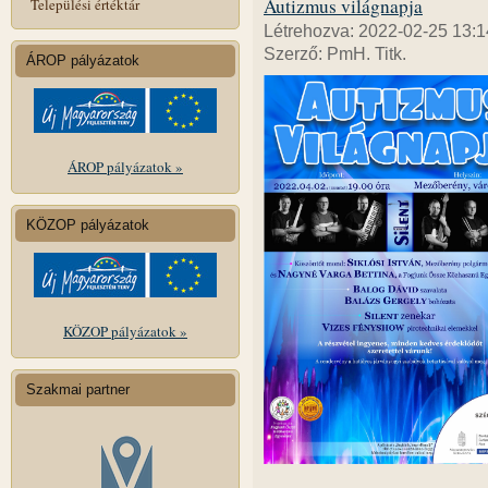
Autizmus világnapja
Települési értéktár
Létrehozva: 2022-02-25 13:1
Szerző: PmH. Titk.
ÁROP pályázatok
ÁROP pályázatok »
KÖZOP pályázatok
KÖZOP pályázatok »
Szakmai partner