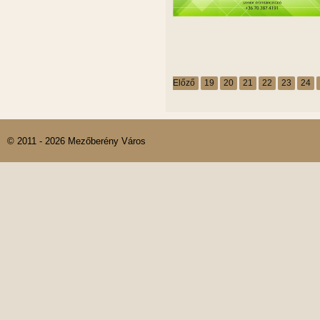
Előző
19
20
21
22
23
24
© 2011 - 2026 Mezőberény Város