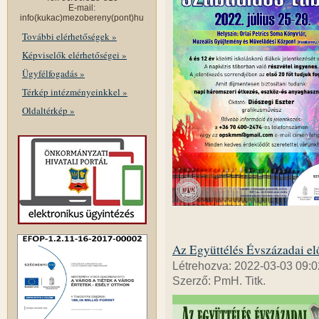
E-mail:
info(kukac)mezobereny(pont)hu
További elérhetőségek »
Képviselők elérhetőségei »
Ügyfélfogadás »
Térkép intézményeinkkel »
Oldaltérkép »
Az Együttélés Évszázadai elő
Létrehozva: 2022-03-03 09:0
Szerző: PmH. Titk.