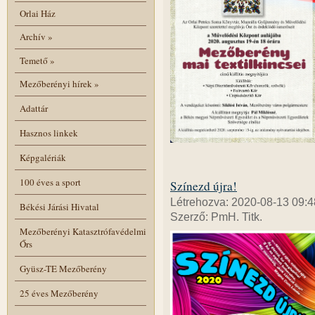
Orlai Ház
Archív
»
Temető
»
Mezőberényi hírek
»
Adattár
Hasznos linkek
Képgalériák
100 éves a sport
Színezd újra!
Létrehozva: 2020-08-13 09:4
Békési Járási Hivatal
Szerző: PmH. Titk.
Mezőberényi Katasztrófavédelmi
Őrs
Gyüsz-TE Mezőberény
25 éves Mezőberény