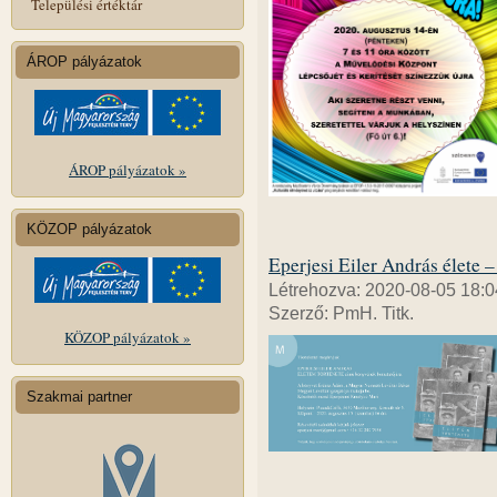
Települési értéktár
ÁROP pályázatok
ÁROP pályázatok »
KÖZOP pályázatok
Eperjesi Eiler András élete
Létrehozva: 2020-08-05 18:0
Szerző: PmH. Titk.
KÖZOP pályázatok »
Szakmai partner