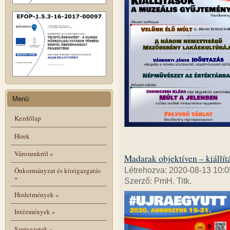
Menü
Kezdőlap
Hírek
Városunkról
»
Madarak objektíven – kiállít
Létrehozva: 2020-08-13 10:0
Önkormányzat és közigazgatás
»
Szerző: PmH. Titk.
Hirdetmények
»
Intézmények
»
Szervezetek
»