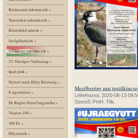
Közhasznú információk
»
Turisztikai információk
»
Közérdekű adatok
»
Szolgáltatások
»
Választási információk
»
25. Országos Vadásznap
»
Ipari park
»
Nyitott terek Helyi Közösség
»
Mezőberény mai textilkincsei 
E-ügyintézés
»
Létrehozva: 2020-08-13 09:5
Szerző: PmH. Titk.
Dr. Kugler József hagyatéka
»
Trianon 100
»
300 Év
»
Pályázatok
»