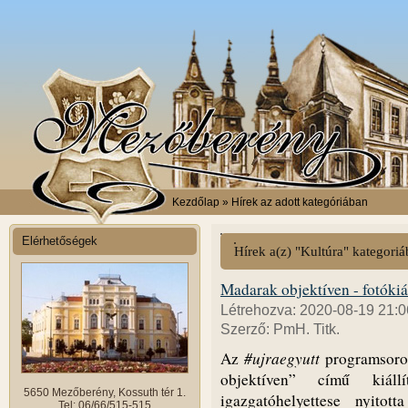
Kezdőlap
» Hírek az adott kategóriában
Elérhetőségek
Hírek a(z) "Kultúra" kategori
Madarak objektíven - fotókiál
Létrehozva: 2020-08-19 21:0
Szerző: PmH. Titk.
#ujraegyutt
Az
programsoro
objektíven” című kiá
5650 Mezőberény, Kossuth tér 1.
igazgatóhelyettese nyito
Tel: 06/66/515-515