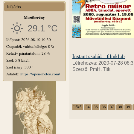
Időjárás
Mezőberény
29.1 °C
Időpont: 2026-08-10 10:30
Csapadék valószínűsége: 0 %
Relatív páratartalom: 28 %
Instant család – filmklub
Szél: 5.8 km/h
Létrehozva: 2020-07-28 08:3
Szél irány: 300 °
Szerző: PmH. Titk.
Adatok:
https://open-meteo.com/
Előző
34
35
36
37
38
39