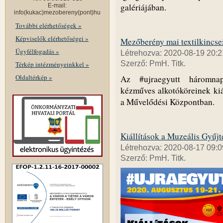
galériájában.
E-mail:
info(kukac)mezobereny(pont)hu
További elérhetőségek »
Képviselők elérhetőségei »
Mezőberény mai textilkincsei 
Ügyfélfogadás »
Létrehozva: 2020-08-19 20:2
Szerző: PmH. Titk.
Térkép intézményeinkkel »
Oldaltérkép »
Az #ujraegyutt háromna
kézműves alkotóköreinek kiá
a Művelődési Központban.
Kiállítások a Muzeális Gyű
Létrehozva: 2020-08-17 09:0
Szerző: PmH. Titk.