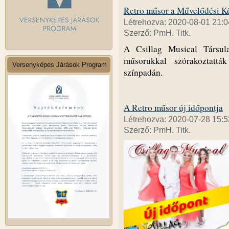
Retro műsor a Művelődési K
Létrehozva: 2020-08-01 21:0
Szerző: PmH. Titk.
A Csillag Musical Társul
műsorukkal szórakoztatt
Versenyképes Járások Program
színpadán.
A Retro műsor új időpontja
Létrehozva: 2020-07-28 15:5
Szerző: PmH. Titk.