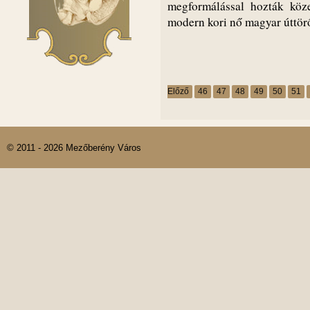
megformálással hozták kö
modern kori nő magyar úttörő
Előző
46
47
48
49
50
51
© 2011 - 2026 Mezőberény Város