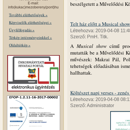
beszélgetett a Művelődési K
E-mail:
info(kukac)mezobereny(pont)hu
További elérhetőségek »
Képviselők elérhetőségei »
Telt ház előtt a Musical show
Ügyfélfogadás »
Létrehozva: 2019-04-08 11:4
Szerző: PmH. Titk.
Térkép intézményeinkkel »
Oldaltérkép »
Musical show
A
című produ
mutatták be a Művelődési K
művészek: Makrai Pál, Poly
tehetségek előadásában isme
hallhattak.
Költészet napi verses - zen
Létrehozva: 2019-04-08 08:1
Szerző: Administrator