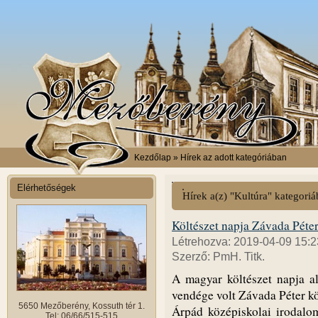
Kezdőlap
» Hírek az adott kategóriában
Elérhetőségek
Hírek a(z) "Kultúra" kategori
Költészet napja Závada Péter
Létrehozva: 2019-04-09 15:2
Szerző: PmH. Titk.
A magyar költészet napja 
vendége volt Závada Péter kö
5650 Mezőberény, Kossuth tér 1.
Árpád középiskolai irodalom
Tel: 06/66/515-515