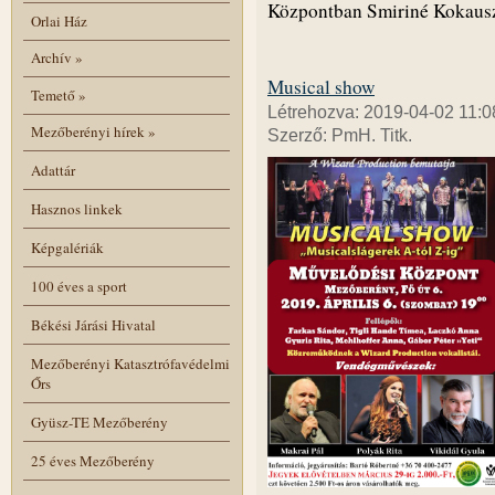
Központban Smiriné Kokaus
Orlai Ház
Archív
»
Musical show
Temető
»
Létrehozva: 2019-04-02 11:0
Mezőberényi hírek
»
Szerző: PmH. Titk.
Adattár
Hasznos linkek
Képgalériák
100 éves a sport
Békési Járási Hivatal
Mezőberényi Katasztrófavédelmi
Őrs
Gyüsz-TE Mezőberény
25 éves Mezőberény