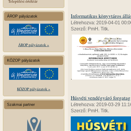
Települési értéktár
Informatikus könyvtáros állá
ÁROP pályázatok
Létrehozva: 2019-04-01 00:0
Szerző: PmH. Titk.
ÁROP pályázatok »
KÖZOP pályázatok
.
KÖZOP pályázatok »
Húsvéti vendégváró forgatag
Létrehozva: 2019-03-29 11:1
Szakmai partner
Szerző: PmH. Titk.