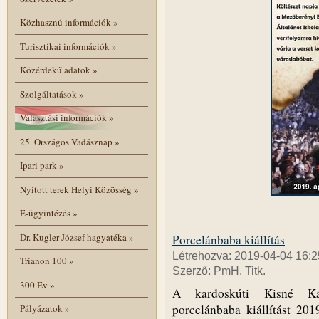
Közhasznú információk
»
Turisztikai információk
»
Közérdekű adatok
»
Szolgáltatások
»
Választási információk
»
25. Országos Vadásznap
»
Ipari park
»
Nyitott terek Helyi Közösség
»
E-ügyintézés
»
Dr. Kugler József hagyatéka
»
Porcelánbaba kiállítás
Létrehozva: 2019-04-04 16:2
Trianon 100
»
Szerző: PmH. Titk.
300 Év
»
A kardoskúti Kisné Kár
porcelánbaba kiállítást 201
Pályázatok
»