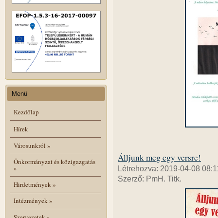
Menü
Kezdőlap
Hírek
Városunkról
»
Álljunk meg egy versre!
Önkormányzat és közigazgatás
»
Létrehozva: 2019-04-08 08:1
Szerző: PmH. Titk.
Hirdetmények
»
Intézmények
»
Szervezetek
»