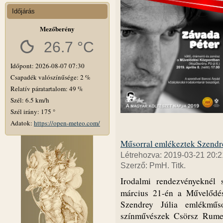
Időjárás
Mezőberény
26.7 °C
Időpont: 2026-08-07 07:30
Csapadék valószínűsége: 2 %
Relatív páratartalom: 49 %
Szél: 6.5 km/h
Szél irány: 175 °
Adatok:
https://open-meteo.com/
Műsorral emlékeztek Szendre
Létrehozva: 2019-03-21 20:2
Szerző: PmH. Titk.
Irodalmi rendezvényeknél 
március 21-én a Művelőd
Szendrey Júlia emlékműs
színművészek Csörsz Rumen 