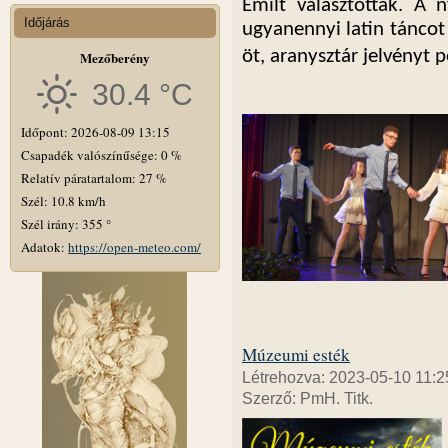
Emilt választották. A 
Időjárás
ugyanennyi latin táncot 
öt, aranysztár jelvényt 
Mezőberény
30.4 °C
Időpont: 2026-08-09 13:15
Csapadék valószínűsége: 0 %
Relatív páratartalom: 27 %
Szél: 10.8 km/h
Szél irány: 355 °
Adatok:
https://open-meteo.com/
Múzeumi esték
Létrehozva: 2023-05-10 11:2
Szerző: PmH. Titk.