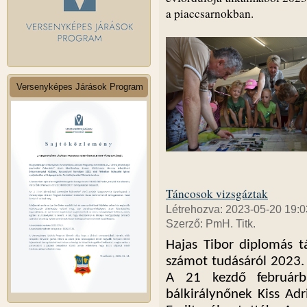
a piaccsarnokban.
Versenyképes Járások Program
Táncosok vizsgáztak
Létrehozva: 2023-05-20 19:0
Szerző: PmH. Titk.
Hajas Tibor diplomás t
számot tudásáról 2023. 
A 21 kezdő február
bálkirálynőnek Kiss Adr