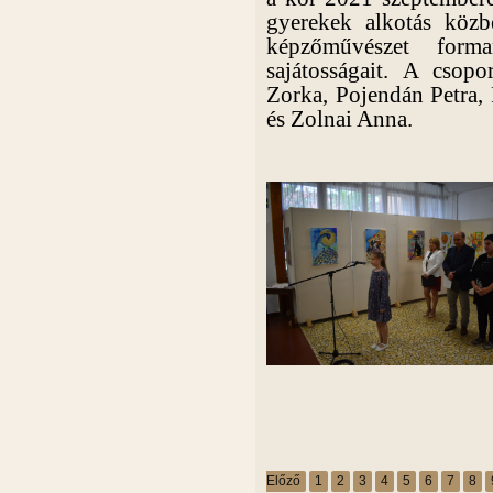
gyerekek alkotás közb
képzőművészet forman
sajátosságait. A csopo
Zorka, Pojendán Petra,
és Zolnai Anna.
Előző
1
2
3
4
5
6
7
8