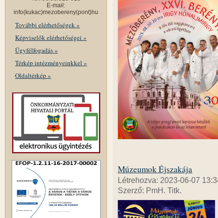
E-mail:
info(kukac)mezobereny(pont)hu
További elérhetőségek »
Képviselők elérhetőségei »
Ügyfélfogadás »
Térkép intézményeinkkel »
Oldaltérkép »
Múzeumok Éjszakája
Létrehozva: 2023-06-07 13:3
Szerző: PmH. Titk.