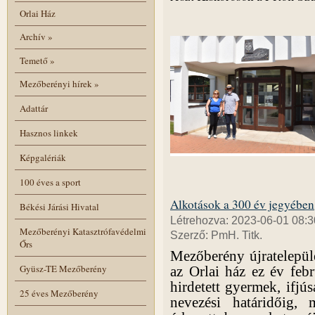
Orlai Ház
Archív
»
Temető
»
Mezőberényi hírek
»
Adattár
Hasznos linkek
Képgalériák
100 éves a sport
Alkotások a 300 év jegyében
Békési Járási Hivatal
Létrehozva: 2023-06-01 08:3
Mezőberényi Katasztrófavédelmi
Szerző: PmH. Titk.
Őrs
Mezőberény újratelepül
Gyüsz-TE Mezőberény
az Orlai ház ez év febr
hirdetett gyermek, ifjús
25 éves Mezőberény
nevezési határidőig,