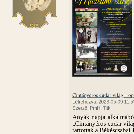
Cintányéros cudar világ – op
Létrehozva: 2023-05-09 11:5
Szerző: PmH. Titk.
Anyák napja alkalmából
„Cintányéros cudar vilá
tartottak a Békéscsabai