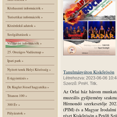
Közhasznú információk
»
Turisztikai információk
»
Közérdekű adatok
»
Szolgáltatások
»
Választási információk
»
25. Országos Vadásznap
»
Ipari park
»
Nyitott terek Helyi Közösség
»
Tanulmányúton Kiskőrösön
Létrehozva: 2023-06-06 10:4
E-ügyintézés
»
Szerző: PmH. Titk.
Dr. Kugler József hagyatéka
»
Az Orlai ház három munkatá
Trianon 100
»
muzeális gyűjtemény szakma
Hírmondó szerkesztője 202
300 Év
»
(PIM) és a Magyar Irodalmi
Pályázatok
»
részt Kiskőrösön a Petőfi 