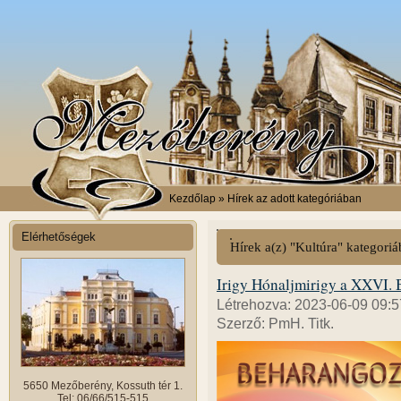
Kezdőlap
» Hírek az adott kategóriában
Elérhetőségek
Hírek a(z) "Kultúra" kategori
Irigy Hónaljmirigy a XXVI.
Létrehozva: 2023-06-09 09:5
Szerző: PmH. Titk.
5650 Mezőberény, Kossuth tér 1.
Tel: 06/66/515-515