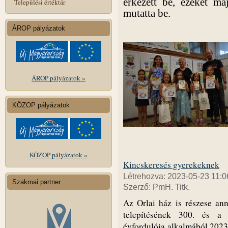
érkezett be, ezeket má
Települési értéktár
mutatta be.
ÁROP pályázatok
ÁROP pályázatok »
KÖZOP pályázatok
KÖZOP pályázatok »
Kincskeresés gyerekeknek
Létrehozva: 2023-05-23 11:0
Szakmai partner
Szerző: PmH. Titk.
Az Orlai ház is részese an
telepítésének 300. és a 
évfordulója alkalmából 2023.