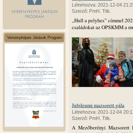
Létrehozva: 2021-12-04 21:2
Szerző: PmH. Titk.
„Hull a pelyhes” címmel 202
családokat az OPSKMM a mű
Versenyképes Járások Program
Jubileumi mazsorett gála
Létrehozva: 2021-12-04 20:1
Szerző: PmH. Titk.
A Mezőberényi Mazsorett E