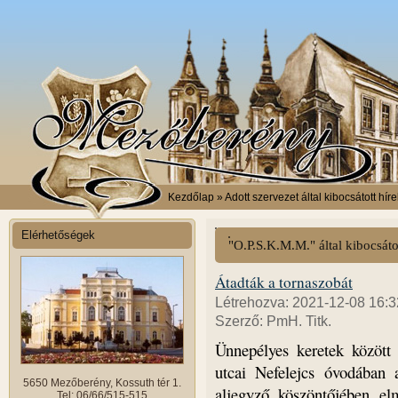
Kezdőlap
» Adott szervezet által kibocsátott híre
Elérhetőségek
"O.P.S.K.M.M." által kibocsáto
Átadták a tornaszobát
Létrehozva: 2021-12-08 16:3
Szerző: PmH. Titk.
Ünnepélyes keretek között
utcai Nefelejcs óvodában a
5650 Mezőberény, Kossuth tér 1.
aljegyző köszöntőjében e
Tel: 06/66/515-515