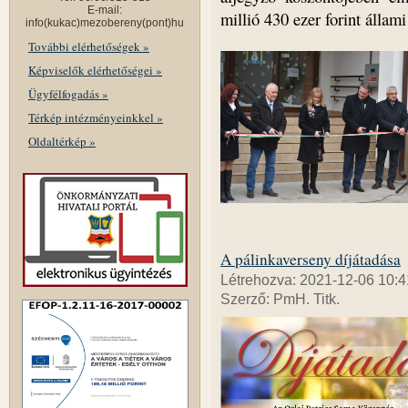
E-mail:
millió 430 ezer forint állam
info(kukac)mezobereny(pont)hu
További elérhetőségek »
Képviselők elérhetőségei »
Ügyfélfogadás »
Térkép intézményeinkkel »
Oldaltérkép »
A pálinkaverseny díjátadása
Létrehozva: 2021-12-06 10:4
Szerző: PmH. Titk.