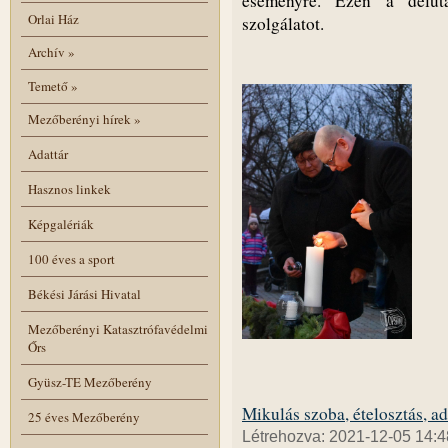
eseményre. Ezen a délut
Orlai Ház
szolgálatot.
Archív
»
Temető
»
Mezőberényi hírek
»
Adattár
Hasznos linkek
Képgalériák
100 éves a sport
Békési Járási Hivatal
Mezőberényi Katasztrófavédelmi
Őrs
Gyüsz-TE Mezőberény
Mikulás szoba, ételosztás, ad
25 éves Mezőberény
Létrehozva: 2021-12-05 14:4