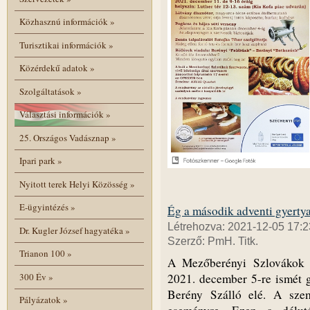
Közhasznú információk
»
Turisztikai információk
»
Közérdekű adatok
»
Szolgáltatások
»
Választási információk
»
25. Országos Vadásznap
»
Ipari park
»
Nyitott terek Helyi Közösség
»
E-ügyintézés
»
Ég a második adventi gyerty
Létrehozva: 2021-12-05 17:2
Dr. Kugler József hagyatéka
»
Szerző: PmH. Titk.
Trianon 100
»
A Mezőberényi Szlovákok S
300 Év
»
2021. december 5-re ismét g
Berény Szálló elé. A szem
Pályázatok
»