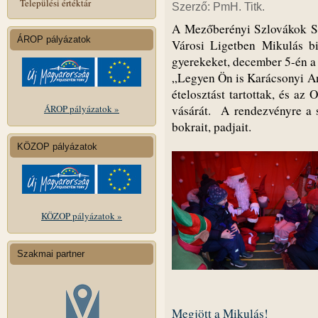
Települési értéktár
Szerző: PmH. Titk.
A Mezőberényi Szlovákok Sz
ÁROP pályázatok
Városi Ligetben Mikulás b
gyerekeket, december 5-én 
„Legyen Ön is Karácsonyi A
ételosztást tartottak, és a
ÁROP pályázatok »
vásárát. A rendezvényre a sz
bokrait, padjait.
KÖZOP pályázatok
KÖZOP pályázatok »
Szakmai partner
Megjött a Mikulás!