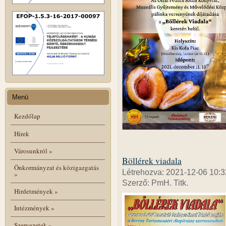
Menü
Kezdőlap
Hírek
Városunkról
»
Böllérek viadala
Önkormányzat és közigazgatás
Létrehozva: 2021-12-06 10:3
»
Szerző: PmH. Titk.
Hirdetmények
»
Intézmények
»
Szervezetek
»