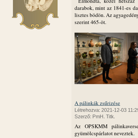
Elmondta, közel hétszáz k
darabok, mint az 1841-es da
lisztes bödön. Az agyagedény
szerint 465-öt.
A pálinkák zsűrizése
Létrehozva: 2021-12-03 11:2
Szerző: PmH. Titk.
Az OPSKMM pálinkaverseny
gyümölcspárlatot neveztek.