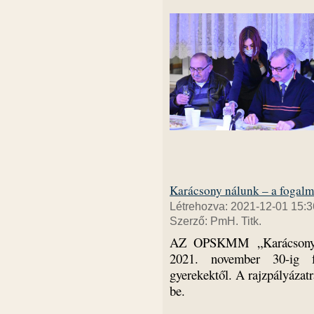
Karácsony nálunk – a fogalma
Létrehozva: 2021-12-01 15:3
Szerző: PmH. Titk.
AZ OPSKMM „Karácsony ná
2021. november 30-ig f
gyerekektől. A rajzpályázat
be.