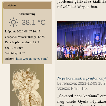
jubileumi gálával és kiállít
Időjárás
művelődési központban.
Mezőberény
38.1 °C
Időpont: 2026-08-07 16:45
Csapadék valószínűsége: 83 %
Relatív páratartalom: 18 %
Szél: 7.9 km/h
Szél irány: 87 °
Adatok:
https://open-meteo.com/
Népi kerámiák a gyűjtemény
Létrehozva: 2021-12-03 18:2
Szerző: PmH. Titk.
„Sokarcú népi kerámia” címm
meg Csete Gyula néprajzo