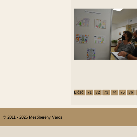
Előző
71
72
73
74
75
76
© 2011 - 2026 Mezőberény Város