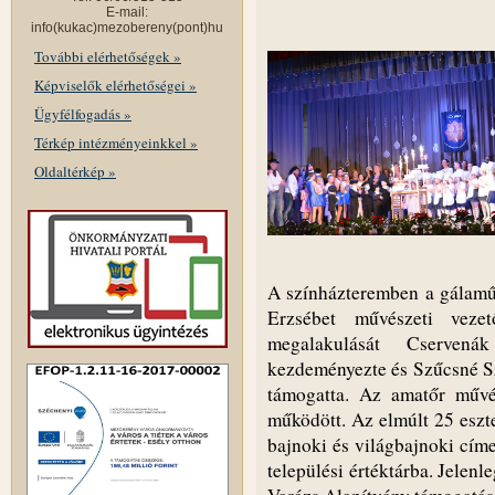
E-mail:
info(kukac)mezobereny(pont)hu
További elérhetőségek »
Képviselők elérhetőségei »
Ügyfélfogadás »
Térkép intézményeinkkel »
Oldaltérkép »
A színházteremben a gálamű
Erzsébet művészeti vezet
megalakulását Cservená
kezdeményezte és Szűcsné Sz
támogatta. Az amatőr művé
működött. Az elmúlt 25 esz
bajnoki és világbajnoki címe
települési értéktárba. Jele