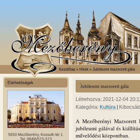
Kezdőlap
» Hírek » Jubileumi mazsorett gála
Elérhetőségek
Jubileumi mazsorett gála
Létrehozva: 2021-12-04 20:11
|
Kategória:
Kultúra
Kibocsát
A Mezőberényi Mazsorett E
jubileumi gálával és kiállít
művelődési központban.
5650 Mezőberény, Kossuth tér 1.
Tel: 06/66/515-515