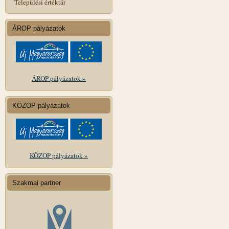
Települési értéktár
ÁROP pályázatok
ÁROP pályázatok »
KÖZOP pályázatok
KÖZOP pályázatok »
Szakmai partner