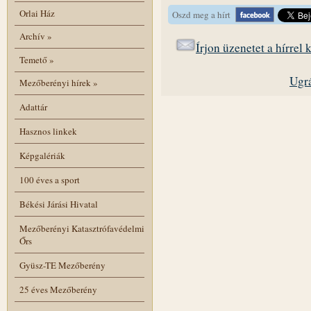
Orlai Ház
Oszd meg a hírt
Archív
»
Írjon üzenetet a hírrel
Temető
»
Ugrá
Mezőberényi hírek
»
Adattár
Hasznos linkek
Képgalériák
100 éves a sport
Békési Járási Hivatal
Mezőberényi Katasztrófavédelmi
Őrs
Gyüsz-TE Mezőberény
25 éves Mezőberény