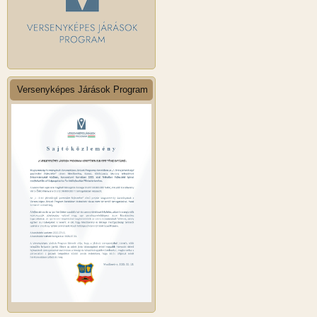
Versenyképes Járások Program