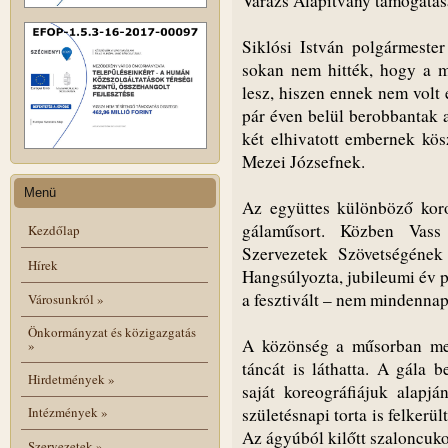
Varázs Alapítvány támogat
Siklósi István polgármester
sokan nem hitték, hogy a m
lesz, hiszen ennek nem vol
pár éven belül berobbantak 
két elhivatott embernek kö
Mezei Józsefnek.
Menü
Az együttes különböző koros
gálaműsort. Közben Vass
Kezdőlap
Szervezetek Szövetségének 
Hírek
Hangsúlyozta, jubileumi év p
a fesztivált – nem mindennapi
Városunkról
»
Önkormányzat és közigazgatás
A közönség a műsorban meg
»
táncát is láthatta. A gála
Hirdetmények
»
saját koreográfiájuk alapj
születésnapi torta is felkerül
Intézmények
»
Az ágyúból kilőtt szaloncuko
Szervezetek
»