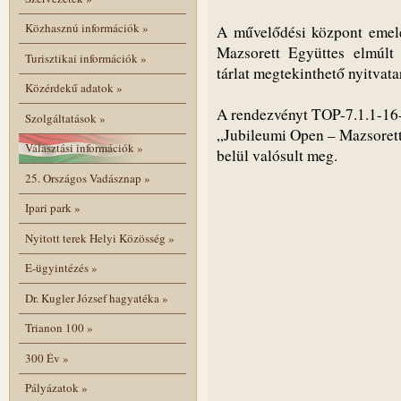
Közhasznú információk
»
A művelődési központ emelet
Mazsorett Együttes elmúlt 
Turisztikai információk
»
tárlat megtekinthető nyitvat
Közérdekű adatok
»
A rendezvényt TOP-7.1.1-1
Szolgáltatások
»
„Jubileumi Open – Mazsorett 
Választási információk
»
belül valósult meg.
25. Országos Vadásznap
»
Ipari park
»
Nyitott terek Helyi Közösség
»
E-ügyintézés
»
Dr. Kugler József hagyatéka
»
Trianon 100
»
300 Év
»
Pályázatok
»