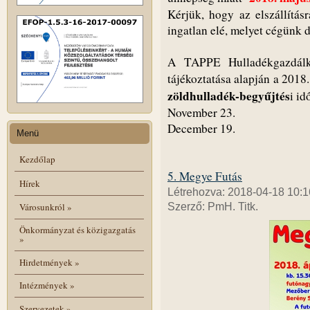
Kérjük, hogy az elszállítás
ingatlan elé, melyet cégünk d
A TAPPE Hulladékgazdálkod
tájékoztatása alapján a 2018.
zöldhulladék-begyűjtés
i id
November 23.
December 19.
Menü
Kezdőlap
5. Megye Futás
Hírek
Létrehozva: 2018-04-18 10:1
Városunkról
»
Szerző: PmH. Titk.
Önkormányzat és közigazgatás
»
Hirdetmények
»
Intézmények
»
Szervezetek
»