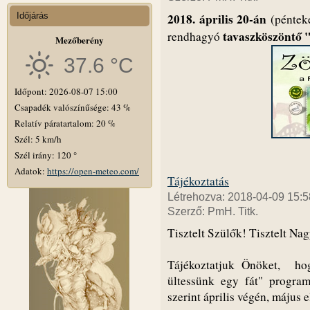
2018. április 20-án
Időjárás
(péntek
tavaszköszöntő 
rendhagyó
Mezőberény
37.6 °C
Időpont: 2026-08-07 15:00
Csapadék valószínűsége: 43 %
Relatív páratartalom: 20 %
Szél: 5 km/h
Szél irány: 120 °
Adatok:
https://open-meteo.com/
Tájékoztatás
Létrehozva: 2018-04-09 15:5
Szerző: PmH. Titk.
Tisztelt Szülők! Tisztelt Na
Tájékoztatjuk Önöket, h
ültessünk egy fát" program
szerint április végén, május e