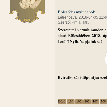
Bölcsődei nyílt napok
Létrehozva: 2018-04-05 11:4
Szerző: PmH. Titk.
Szeretettel várunk minden é
2018. áp
alatti Bölcsődében
Nyílt Napjainkra!
kerülő
Beiratkozás időpontja
:
eze
Előző
104
105
106
107
108