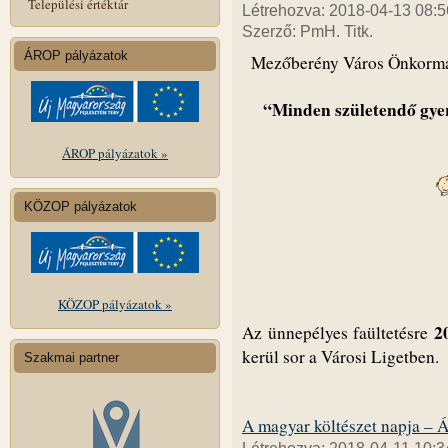
Települési értéktár
Létrehozva: 2018-04-13 08:5
Szerző: PmH. Titk.
ÁROP pályázatok
Mezőberény Város Önkormán
“Minden születendő gye
ÁROP pályázatok »
KÖZOP pályázatok
KÖZOP pályázatok »
2
Az ünnepélyes faültetésre
kerül sor a Városi Ligetben.
Szakmai partner
A magyar költészet napja – Á