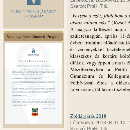
Létrehozva: 2018-04-11 10:3
Szerző: PmH. Titk.
"Veszem a szót, földobom a l
akkor valami más.”
(József A
A magyar költészet napja 
születésnapján, április 11
Versenyképes Járások Program
évben irodalmi előadóestekk
és versenyekkel tisztelegn
klasszikus és kortárs költ
diákok, vagy éppen a ma is é
Mezőberényben a Petőfi 
Gimnázium és Kollégium
Felhívással éltek a diáko
folyosókon, táblákon tisztele
Zöldágjárás 2018
Létrehozva: 2018-04-11 10:1
Szerző: PmH. Titk.