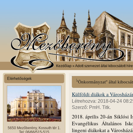
Kezdőlap
» Adott szervezet által kibocsátott híre
Elérhetőségek
"Önkormányzat" által kibocsát
Külföldi diákok a Városházá
Létrehozva: 2018-04-24 08:2
Szerző: PmH. Titk.
2018. április 20-án Siklósi 
Evangélikus Általános Isk
5650 Mezőberény, Kossuth tér 1.
lingeni diákokat a Városházá
Tel: 06/66/515-515