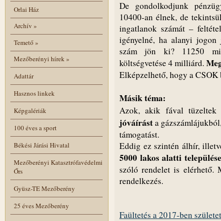
De gondolkodjunk pénzügy
Orlai Ház
10400-an élnek, de tekintsü
Archív
»
ingatlanok számát – feltéte
igényelné, ha alanyi jogon
Temető
»
szám jön ki? 11250 mill
Mezőberényi hírek
»
Meg
költségvetése 4 milliárd.
Elképzelhető, hogy a CSOK bő
Adattár
Hasznos linkek
Másik téma:
Azok, akik fával tüzelte
Képgalériák
jóváírást
a gázszámlájukból,
100 éves a sport
támogatást.
Eddig ez szintén álhír, illet
Békési Járási Hivatal
5000 lakos alatti települé
Mezőberényi Katasztrófavédelmi
szóló rendelet is elérhető
Őrs
rendelkezés.
Gyüsz-TE Mezőberény
25 éves Mezőberény
Faültetés a 2017-ben szület