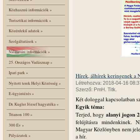
Közhasznú információk
»
Turisztikai információk
»
Közérdekű adatok
»
Szolgáltatások
»
Választási információk
»
25. Országos Vadásznap
»
Ipari park
»
Hírek, álhírek keringenek a
Nyitott terek Helyi Közösség
»
Létrehozva: 2018-04-16 08:3
Szerző: PmH. Titk.
E-ügyintézés
»
Két dologgal kapcsolatban sz
Dr. Kugler József hagyatéka
»
Egyik téma:
alanyi jogon 2
Terjed, hogy
Trianon 100
»
felújításra mindenkine
300 Év
»
Magyar Közlönyben nem jele
Pályázatok
»
a hír.