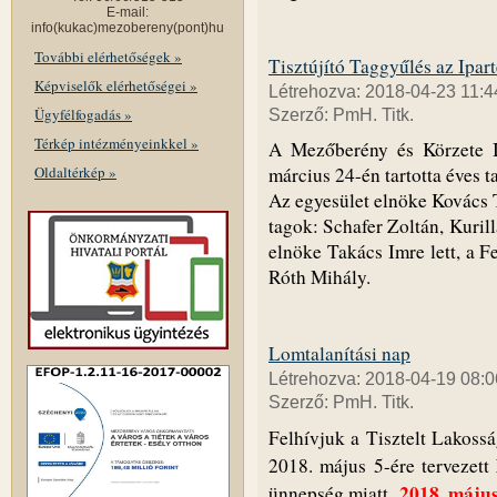
E-mail:
info(kukac)mezobereny(pont)hu
További elérhetőségek »
Tisztújító Taggyűlés az Ipart
Képviselők elérhetőségei »
Létrehozva: 2018-04-23 11:4
Ügyfélfogadás »
Szerző: PmH. Titk.
Térkép intézményeinkkel »
A Mezőberény és Körzete I
Oldaltérkép »
március 24-én tartotta éves ta
Az egyesület elnöke Kovács T
tagok: Schafer Zoltán, Kurill
elnöke Takács Imre lett, a F
Róth Mihály.
Lomtalanítási nap
Létrehozva: 2018-04-19 08:0
Szerző: PmH. Titk.
Felhívjuk a Tisztelt Lakoss
2018. május 5-ére tervezett
2018. május
ünnepség miatt