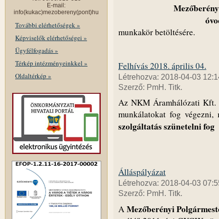
E-mail:
Mezőberény 
info(kukac)mezobereny(pont)hu
óvo
További elérhetőségek »
munkakör betöltésére.
Képviselők elérhetőségei »
Ügyfélfogadás »
Térkép intézményeinkkel »
Felhívás 2018. április 04.
Oldaltérkép »
Létrehozva: 2018-04-03 12:1
Szerző: PmH. Titk.
Az NKM Áramhálózati Kft. k
munkálatokat fog végezni,
szolgáltatás szünetelni fog
Álláspályázat
Létrehozva: 2018-04-03 07:5
Szerző: PmH. Titk.
Mezőberényi Polgármest
A