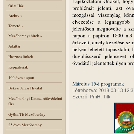
Tájékoztatom Önöket, hogy
Orlai Ház
problémát jelenti, azt óva
mozgással viszonylag könn
Archív
»
elvezetése a legnagyobb
Temető
»
jelentősen megnövelte a sze
na
pon a papíron 1800 m3 
Mezőberényi hírek
»
érkezett, amely kezelése szi
Adattár
helyen lehetett tapasztalni,
dugulásszerű jelenséget o
Hasznos linkek
óvodától jelentettek ilyen pr
Képgalériák
100 éves a sport
Március 15-i programok
Békési Járási Hivatal
Létrehozva: 2018-03-13 12:3
Szerző: PmH. Titk.
Mezőberényi Katasztrófavédelmi
Őrs
Gyüsz-TE Mezőberény
25 éves Mezőberény