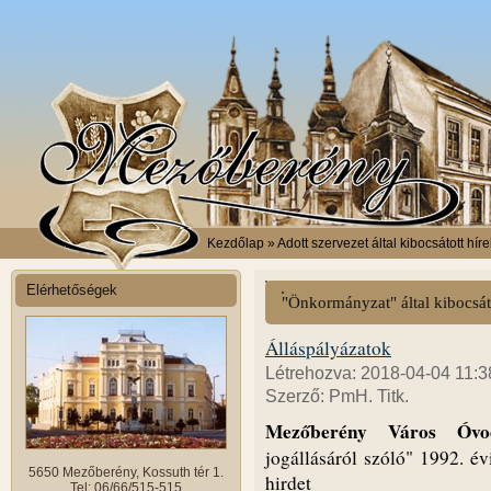
Kezdőlap
» Adott szervezet által kibocsátott híre
Elérhetőségek
"Önkormányzat" által kibocsát
Álláspályázatok
Létrehozva: 2018-04-04 11:3
Szerző: PmH. Titk.
Mezőberény Város Óv
jogállásáról szóló" 1992. év
5650 Mezőberény, Kossuth tér 1.
hirdet
Tel: 06/66/515-515