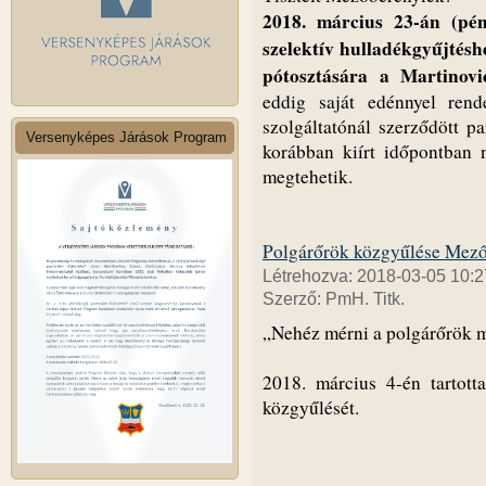
2018. március 23-án (pé
szelektív hulladékgyűjtésh
pótosztására a Martinovi
eddig saját edénnyel rend
szolgáltatónál szerződött p
Versenyképes Járások Program
korábban kiírt időpontban 
megtehetik.
Polgárőrök közgyűlése Mez
Létrehozva: 2018-03-05 10:2
Szerző: PmH. Titk.
„Nehéz mérni a polgárőrök 
2018. március 4-én tartott
közgyűlését.