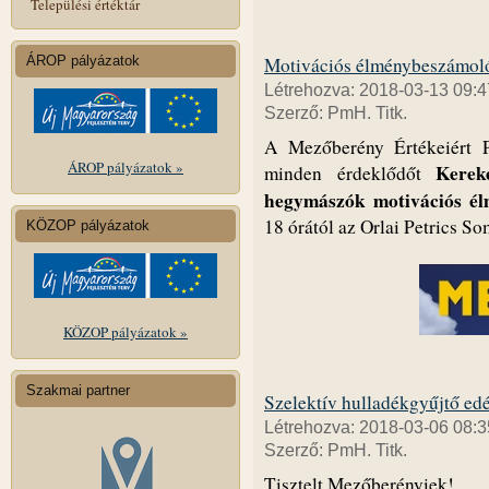
Települési értéktár
ÁROP pályázatok
Motivációs élménybeszámol
Létrehozva: 2018-03-13 09:4
Szerző: PmH. Titk.
A Mezőberény Értékeiért 
ÁROP pályázatok »
Kerek
minden érdeklődőt
hegymászók motivációs é
18 órától az Orlai Petrics S
KÖZOP pályázatok
KÖZOP pályázatok »
Szakmai partner
Szelektív hulladékgyűjtő ed
Létrehozva: 2018-03-06 08:3
Szerző: PmH. Titk.
Tisztelt Mezőberényiek!