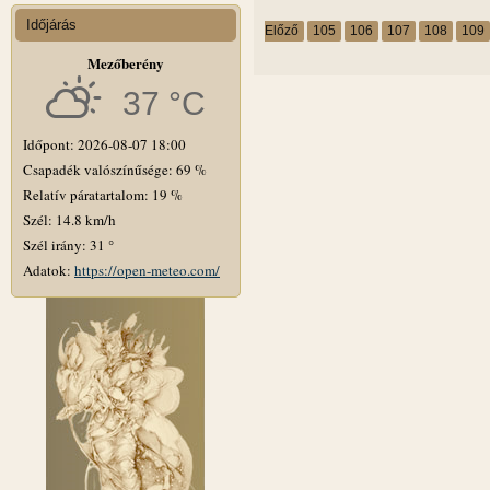
Időjárás
Előző
105
106
107
108
109
Mezőberény
37 °C
Időpont: 2026-08-07 18:00
Csapadék valószínűsége: 69 %
Relatív páratartalom: 19 %
Szél: 14.8 km/h
Szél irány: 31 °
Adatok:
https://open-meteo.com/