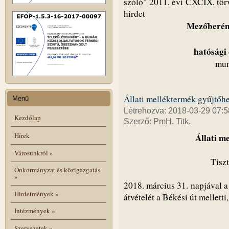
szóló" 2011. évi CXCIX. törv
hirdet
Mezőberény
hatósági 
mun
Állati melléktermék gyűjtőh
Menü
Létrehozva: 2018-03-29 07:5
Kezdőlap
Szerző: PmH. Titk.
Hírek
Állati m
Városunkról
»
Tisz
Önkormányzat és közigazgatás
»
2018. március 31. napjával a
Hirdetmények
»
átvételét a Békési út melletti
Intézmények
»
Szervezetek
»