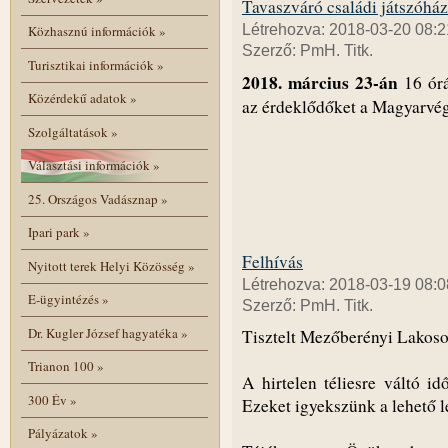
Tavaszváró családi játszóház
Létrehozva: 2018-03-20 08:2
Közhasznú információk
»
Szerző: PmH. Titk.
Turisztikai információk
»
2018. március 23-án
16 ór
Közérdekű adatok
»
az érdeklődőket a Magyarvég
Szolgáltatások
»
Választási információk
»
25. Országos Vadásznap
»
Ipari park
»
Felhívás
Nyitott terek Helyi Közösség
»
Létrehozva: 2018-03-19 08:0
E-ügyintézés
»
Szerző: PmH. Titk.
Dr. Kugler József hagyatéka
»
Tisztelt Mezőberényi Lakos
Trianon 100
»
A hirtelen téliesre váltó i
300 Év
»
Ezeket igyekszünk a lehető 
Pályázatok
»