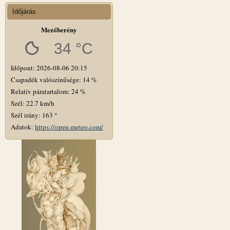
Időjárás
Mezőberény
34 °C
Időpont: 2026-08-06 20:15
Csapadék valószínűsége: 14 %
Relatív páratartalom: 24 %
Szél: 22.7 km/h
Szél irány: 163 °
Adatok:
https://open-meteo.com/