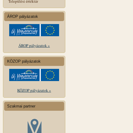
Települési értéktár
ÁROP pályázatok
ÁROP pályázatok »
KÖZOP pályázatok
KÖZOP pályázatok »
Szakmai partner