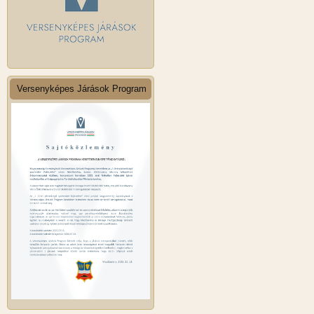
Versenyképes Járások Program