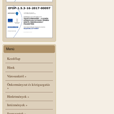
Menü
Kezdőlap
Hírek
Városunkról
»
Önkormányzat és közigazgatás
»
Hirdetmények
»
Intézmények
»
Szervezetek
»