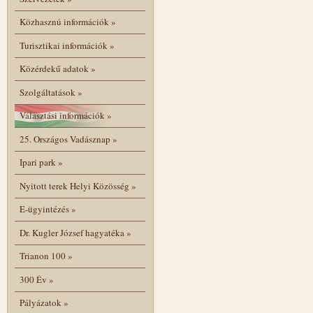
Közhasznú információk
»
Turisztikai információk
»
Közérdekű adatok
»
Szolgáltatások
»
Választási információk
»
25. Országos Vadásznap
»
Ipari park
»
Nyitott terek Helyi Közösség
»
E-ügyintézés
»
Dr. Kugler József hagyatéka
»
Trianon 100
»
300 Év
»
Pályázatok
»