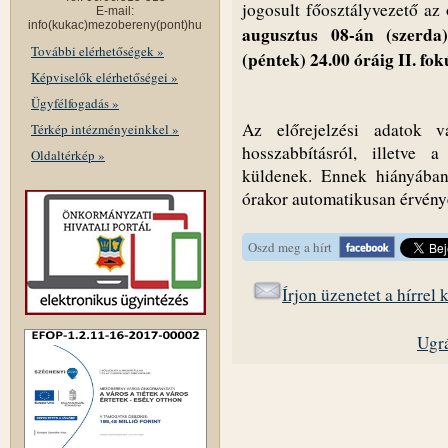
jogosult főosztályvezető az
E-mail:
info(kukac)mezobereny(pont)hu
augusztus 08-án (szerda
További elérhetőségek »
(péntek) 24.00 óráig II. fo
Képviselők elérhetőségei »
Ügyfélfogadás »
Az előrejelzési adatok v
Térkép intézményeinkkel »
hosszabbításról, illetve a
Oldaltérkép »
küldenek. Ennek hiányában
órakor automatikusan érvényé
Oszd meg a hírt
Írjon üzenetet a hírrel
Ugrá