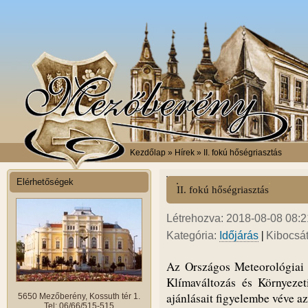
Kezdőlap
» Hírek » II. fokú hőségriasztás
Elérhetőségek
II. fokú hőségriasztás
Létrehozva: 2018-08-08 08:21
|
Kategória:
Időjárás
Kibocsá
Az Országos Meteorológiai 
Klímaváltozás és Környeze
ajánlásait figyelembe véve az
5650 Mezőberény, Kossuth tér 1.
Tel: 06/66/515-515