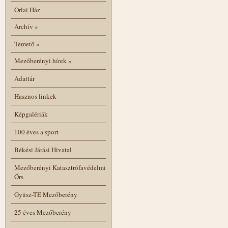
Orlai Ház
Archív
»
Temető
»
Mezőberényi hírek
»
Adattár
Hasznos linkek
Képgalériák
100 éves a sport
Békési Járási Hivatal
Mezőberényi Katasztrófavédelmi
Őrs
Gyüsz-TE Mezőberény
25 éves Mezőberény