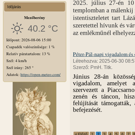
2025. július 27-én 10 
Időjárás
templomban a málenkij 
istentiszteletet tart Lá
Mezőberény
szeretettel hívunk és vá
40.2 °C
az emlékműnél elhelyezz
Időpont: 2026-08-06 15:00
Csapadék valószínűsége: 1 %
Péter-Pál-napi vigadalom és 
Relatív páratartalom: 13 %
Szél: 4 km/h
Létrehozva: 2025-06-30 08:5
Szél irány: 265 °
Szerző: PmH. Titk.
Adatok:
https://open-meteo.com/
Június 28-án közössé
vigadalom, amelyet 
szervezett a Piaccsarn
zenén és táncon, hisz
felújítását támogatták,
befejezését.
< Előző
1
2
3
4
5
6
7