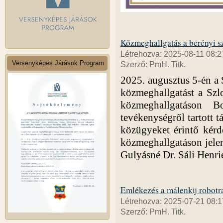
Közmeghallgatás a berényi s
Létrehozva: 2025-08-11 08:2
Versenyképes Járások Program
Szerző: PmH. Titk.
2025. augusztus 5-én a 
közmeghallgatást a Sz
közmeghallgatáson 
tevékenységről tartott t
közügyeket érintő kérdé
közmeghallgatáson jelen
Gulyásné Dr. Sáli Henrie
Emlékezés a málenkij robotra
Létrehozva: 2025-07-21 08:1
Szerző: PmH. Titk.