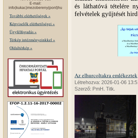
E-mail:
és láthatóvá tételére n
info(kukac)mezobereny(pont)hu
felvételek gyűjtését hir
További elérhetőségek »
Képviselők elérhetőségei »
Ügyfélfogadás »
Térkép intézményeinkkel »
Oldaltérkép »
Az elhurcoltakra emlékeztek
Létrehozva: 2026-01-06 13:5
Szerző: PmH. Titk.