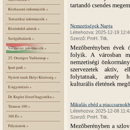
tartandó csendes megeml
Közhasznú információk
»
Turisztikai információk
»
Nemzetiségek Napja
Közérdekű adatok
»
Létrehozva: 2025-12-19 12:4
Szolgáltatások
»
Szerző: PmH. Titk.
Mezőberényben évek ó
Választási információk
»
folyik. A városban m
25. Országos Vadásznap
»
nemzetiségi önkormányz
Ipari park
»
szervezetek aktív, el
folytatnak, amely h
Nyitott terek Helyi Közösség
»
kulturális életének meg
E-ügyintézés
»
Dr. Kugler József hagyatéka
»
Mikulás ebéd a piaccsarnok
Trianon 100
»
Létrehozva: 2025-12-08 11:4
300 Év
»
Szerző: PmH. Titk.
Mezőberényben a szlová
Pályázatok
»