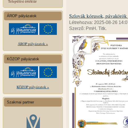
Települési értéktár
Szlovák kórusok, pávakörök 
ÁROP pályázatok
Létrehozva: 2025-08-26 14:0
Szerző: PmH. Titk.
ÁROP pályázatok »
KÖZOP pályázatok
KÖZOP pályázatok »
Szakmai partner