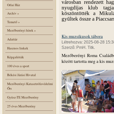
városban rendezett ha
Orlai Ház
nyugdíjas klub tagj
köszöntötték a Mikul
Archív
»
gyűltek össze a Piaccsa
Temető
»
Mezőberényi hírek
»
Kis muzsikusok tábora
Adattár
Létrehozva: 2025-08-28 15:3
Szerző: PmH. Titk.
Hasznos linkek
Mezőberényi Roma Családbar
Képgalériák
között tartotta meg a kis muz
100 éves a sport
Békési Járási Hivatal
Mezőberényi Katasztrófavédelmi
Őrs
Gyüsz-TE Mezőberény
25 éves Mezőberény