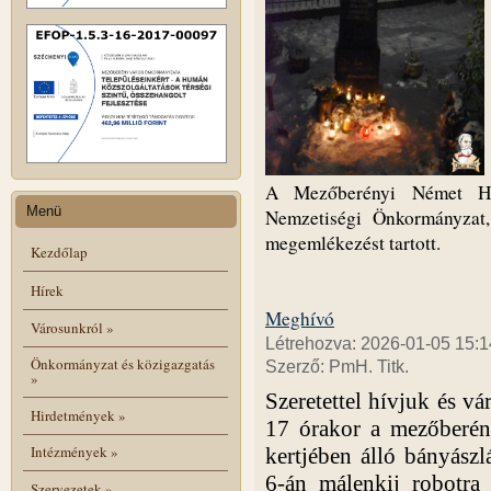
A Mezőberényi Német Ha
Menü
Nemzetiségi Önkormányzat
megemlékezést tartott.
Kezdőlap
Hírek
Meghívó
Városunkról
»
Létrehozva: 2026-01-05 15:1
Önkormányzat és közigazgatás
Szerző: PmH. Titk.
»
Szeretettel hívjuk és vá
Hirdetmények
»
17 órakor a mezőberény
Intézmények
»
kertjében álló bányász
6-án málenkij robotra 
Szervezetek
»