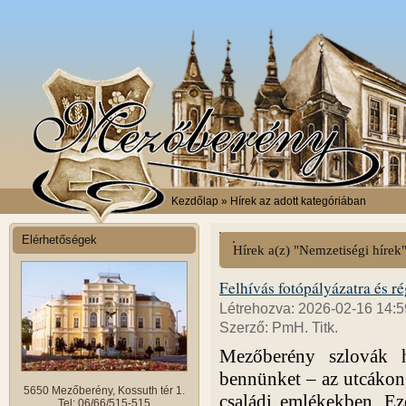
Kezdőlap
» Hírek az adott kategóriában
Elérhetőségek
Hírek a(z) "Nemzetiségi hírek
Felhívás fotópályázatra és r
Létrehozva: 2026-02-16 14:5
Szerző: PmH. Titk.
Mezőberény szlovák 
bennünket – az utcákon
5650 Mezőberény, Kossuth tér 1.
családi emlékekben. Ez
Tel: 06/66/515-515