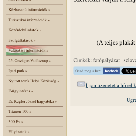
Közhasznú információk
»
Turisztikai információk
»
Közérdekű adatok
»
Szolgáltatások
»
(A teljes plakát
Választási információk
»
Cimkék:
fotópályázat
szlov
25. Országos Vadásznap
»
Ipari park
»
Oszd meg a hírt
Nyitott terek Helyi Közösség
»
Írjon üzenetet a hírrel
E-ügyintézés
»
Ugrá
Dr. Kugler József hagyatéka
»
Trianon 100
»
300 Év
»
Pályázatok
»