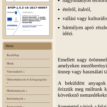
hagyományos terítőrő
ételről, italról,
vallási vagy kulturáli
bármilyen apró részle
idézi.
Menü
Kezdőlap
Emellett nagy örömmel 
Hírek
amelyeken mezőberényi s
ünnep vagy használati tá
Városunkról
»
Önkormányzat és közigazgatás
A beküldött anyagok
»
őrizzük meg múltunk ki
Hirdetmények
»
következő nemzedékekn
Intézmények
»
Szeretettel várjuk a fel
Szervezetek
»