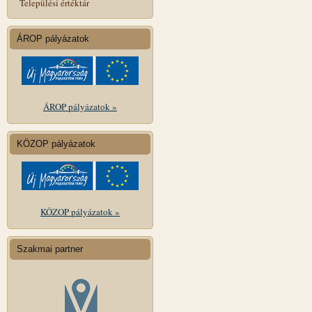
Települési értéktár
ÁROP pályázatok
ÁROP pályázatok »
KÖZOP pályázatok
KÖZOP pályázatok »
Szakmai partner