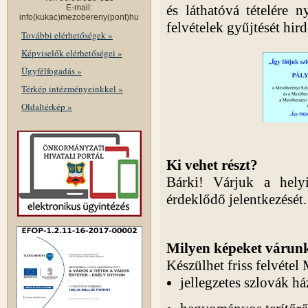
és láthatóvá tételére n
E-mail:
info(kukac)mezobereny(pont)hu
felvételek gyűjtését hir
További elérhetőségek »
Képviselők elérhetőségei »
Ügyfélfogadás »
Térkép intézményeinkkel »
Oldaltérkép »
Ki vehet részt?
Bárki! Várjuk a hely
érdeklődő jelentkezését.
Milyen képeket várun
Készülhet friss felvéte
jellegzetes szlovák há