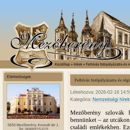
Kezdőlap
» Hírek » Felhívás fotópályázatra és 
Elérhetőségek
Felhívás fotópályázatra és rég
Létrehozva: 2026-02-16 14:59
Kategória:
Nemzetiségi hírek
Mezőberény szlovák 
bennünket – az utcákon
5650 Mezőberény, Kossuth tér 1.
családi emlékekben. Ez
Tel: 06/66/515-515