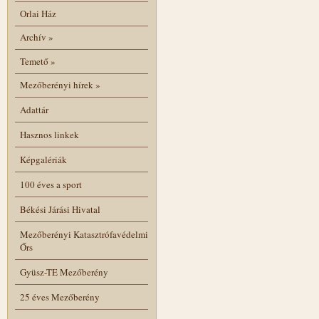
Orlai Ház
Archív
»
Temető
»
Mezőberényi hírek
»
Adattár
Hasznos linkek
Képgalériák
100 éves a sport
Békési Járási Hivatal
Mezőberényi Katasztrófavédelmi
Őrs
Gyüsz-TE Mezőberény
25 éves Mezőberény