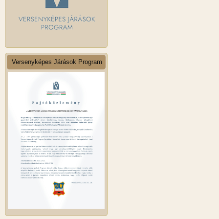
Versenyképes Járások Program