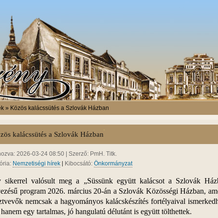
ek » Közös kalácssütés a Szlovák Házban
zös kalácssütés a Szlovák Házban
hozva: 2026-03-24 08:50 | Szerző: PmH. Titk.
|
ória:
Nemzetiségi hírek
Kibocsátó:
Önkormányzat
 sikerrel valósult meg a „Süssünk együtt kalácsot a Szlovák Ház
vezésű program 2026. március 20-án a Szlovák Közösségi Házban, am
sztvevők nemcsak a hagyományos kalácskészítés fortélyaival ismerkedh
hanem egy tartalmas, jó hangulatú délutánt is együtt tölthettek.