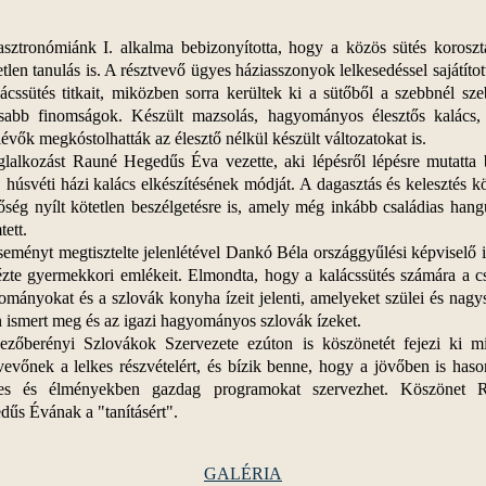
sztronómiánk I. alkalma bebizonyította, hogy a közös sütés korosztá
tlen tanulás is. A résztvevő ügyes háziasszonyok lelkesedéssel sajátítot
ácssütés titkait, miközben sorra kerültek ki a sütőből a szebbnél sz
tosabb finomságok. Készült mazsolás, hagyományos élesztős kalács,
lévők megkóstolhatták az élesztő nélkül készült változatokat is.
glalkozást Rauné Hegedűs Éva vezette, aki lépésről lépésre mutatta 
, húsvéti házi kalács elkészítésének módját. A dagasztás és kelesztés 
őség nyílt kötetlen beszélgetésre is, amely még inkább családias hang
tett.
eményt megtisztelte jelenlétével Dankó Béla országgyűlési képviselő i
ézte gyermekkori emlékeit. Elmondta, hogy a kalácssütés számára a c
mányokat és a szlovák konyha ízeit jelenti, amelyeket szülei és nagy
 ismert meg és az igazi hagyományos szlovák ízeket.
zőberényi Szlovákok Szervezete ezúton is köszönetét fejezi ki m
vevőnek a lelkes részvételért, és bízik benne, hogy a jövőben is has
res és élményekben gazdag programokat szervezhet. Köszönet 
űs Évának a "tanításért".
GALÉRIA