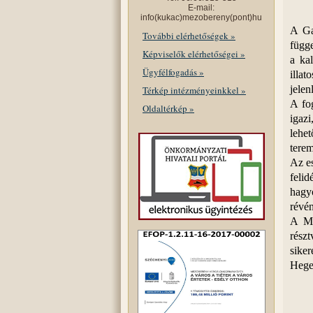
E-mail:
info(kukac)mezobereny(pont)hu
A Ga
További elérhetőségek »
függe
Képviselők elérhetőségei »
a kal
Ügyfélfogadás »
illa
jelen
Térkép intézményeinkkel »
A fo
Oldaltérkép »
igazi
lehet
terem
Az es
felid
hagyo
révén
A Me
részt
sike
Heged