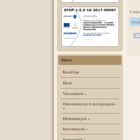
Cimk
Oszd
Menü
Kezdőlap
Hírek
Városunkról
»
Önkormányzat és közigazgatás
»
Hirdetmények
»
Intézmények
»
Szervezetek
»