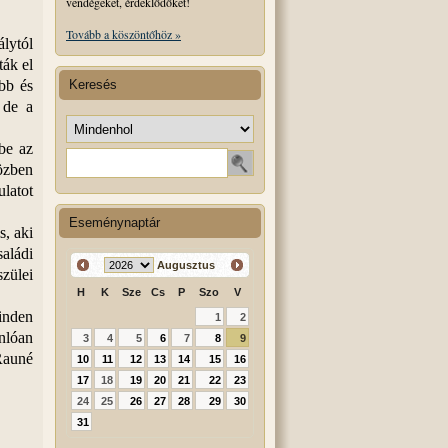
vendégeket, érdeklődőket!
Tovább a köszöntőhöz »
lytól
ták el
ebb és
Keresés
 de a
Keresés helye
be az
Keresendő szó
közben
ulatot
Eseménynaptár
s, aki
saládi
Augusztus
szülei
H
K
Sze
Cs
P
Szo
V
inden
1
2
onlóan
3
4
5
6
7
8
9
Rauné
10
11
12
13
14
15
16
17
18
19
20
21
22
23
24
25
26
27
28
29
30
31