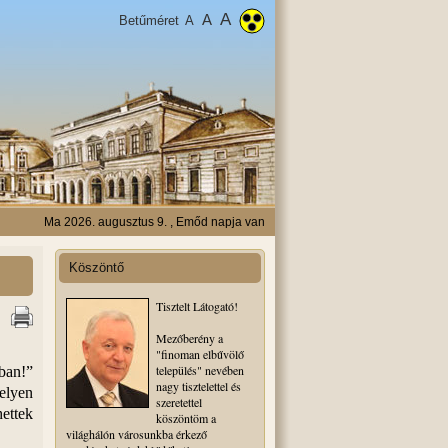
A
A
Betűméret
A
Ma 2026. augusztus 9. , Emőd napja van
Köszöntő
Tisztelt Látogató!
Mezőberény a
"finoman elbűvölő
település" nevében
ban!”
nagy tisztelettel és
elyen
szeretettel
ettek
köszöntöm a
világhálón városunkba érkező