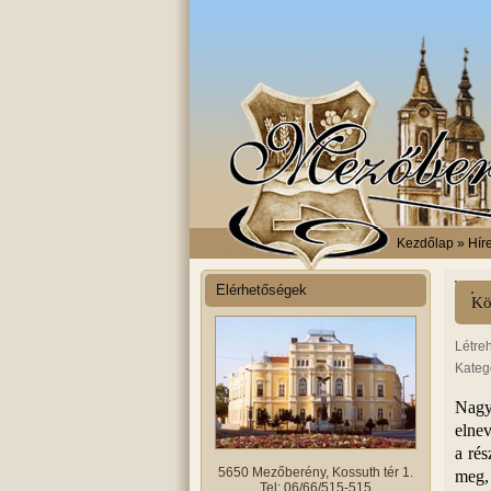
Kezdőlap
» Hír
Elérhetőségek
Kö
Létre
Kateg
Nagy
elne
a ré
5650 Mezőberény, Kossuth tér 1.
meg, 
Tel: 06/66/515-515