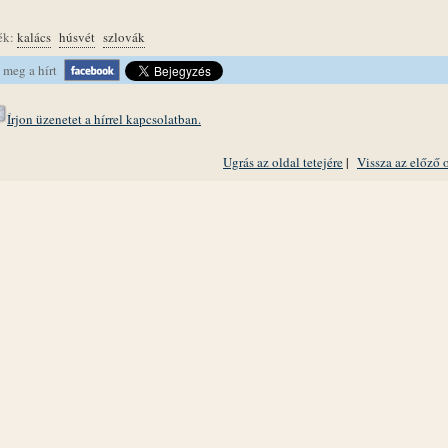
ék:
kalács
húsvét
szlovák
 meg a hírt
Írjon üzenetet a hírrel kapcsolatban.
Ugrás az oldal tetejére
|
Vissza az előző 