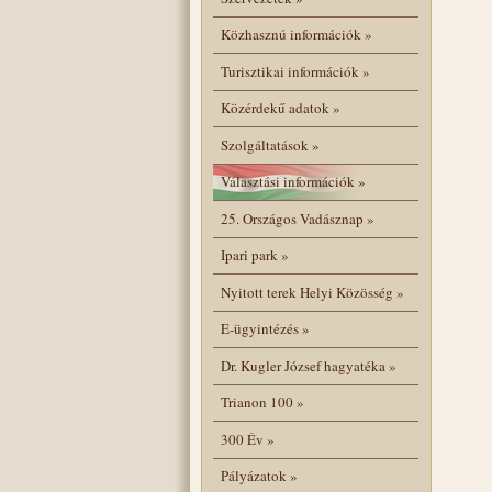
Közhasznú információk
»
Turisztikai információk
»
Közérdekű adatok
»
Szolgáltatások
»
Választási információk
»
25. Országos Vadásznap
»
Ipari park
»
Nyitott terek Helyi Közösség
»
E-ügyintézés
»
Dr. Kugler József hagyatéka
»
Trianon 100
»
300 Év
»
Pályázatok
»