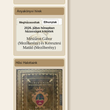
Anyakönyvi hírek
Elhunytak
Megházasodtak
2026. július hónapban
házasságot kötöttek
Mészáros Gábor
(Mezőberény) és Keresztesi
Matild (Mezőberény)
Hősi Halottaink