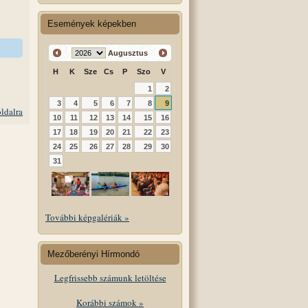
Események képekben
Augusztus
H
K
Sze
Cs
P
Szo
V
1
2
3
4
5
6
7
8
9
oldalra
10
11
12
13
14
15
16
17
18
19
20
21
22
23
24
25
26
27
28
29
30
31
További képgalériák »
Mezőberényi Hírmondó
Legfrissebb számunk letöltése
Korábbi számok »