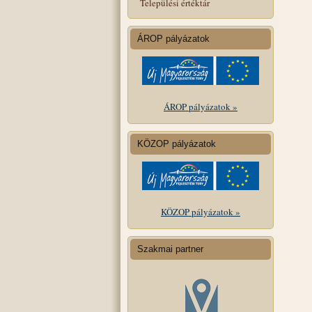
Települési értéktár
ÁROP pályázatok
ÁROP pályázatok »
KÖZOP pályázatok
KÖZOP pályázatok »
Szakmai partner