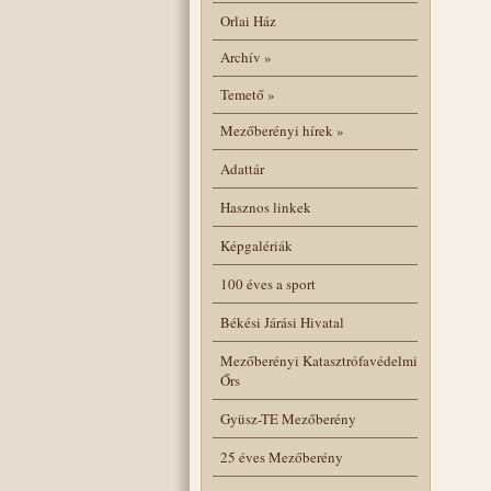
Orlai Ház
Archív
»
Temető
»
Mezőberényi hírek
»
Adattár
Hasznos linkek
Képgalériák
100 éves a sport
Békési Járási Hivatal
Mezőberényi Katasztrófavédelmi
Őrs
Gyüsz-TE Mezőberény
25 éves Mezőberény