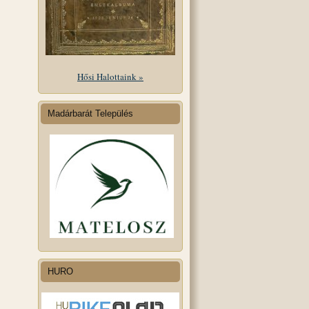
Hősi Halottaink »
Madárbarát Település
HURO