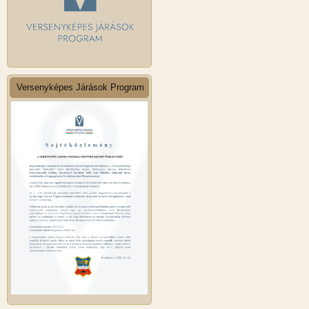
Versenyképes Járások Program