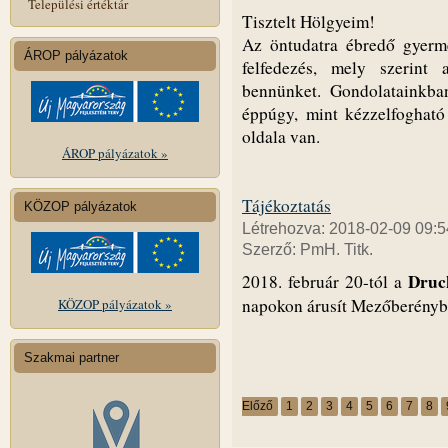
Települési értéktár
Tisztelt Hölgyeim!
Az öntudatra ébredő gyerm
ÁROP pályázatok
felfedezés, mely szerint
bennünket. Gondolatainkban
éppúgy, mint kézzelfogható
oldala van.
ÁROP pályázatok »
Tájékoztatás
KÖZOP pályázatok
Létrehozva: 2018-02-09 09:5
Szerző: PmH. Titk.
Druc
2018. február 20-tól a
napokon árusít Mezőberényb
KÖZOP pályázatok »
Szakmai partner
Előző
1
2
3
4
5
6
7
8