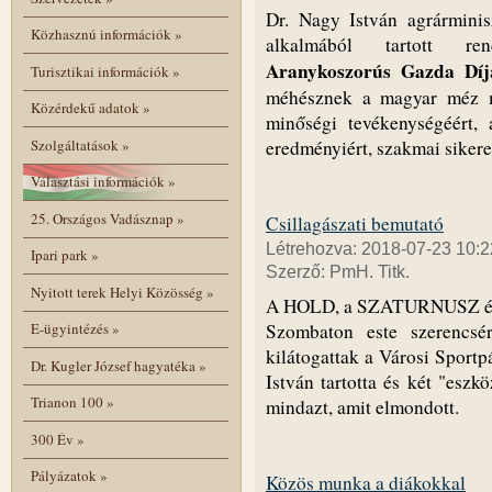
Dr. Nagy István agrárminis
Közhasznú információk
»
alkalmából tartott ren
Aranykoszorús Gazda Díj
Turisztikai információk
»
méhésznek a magyar méz m
Közérdekű adatok
»
minőségi tevékenységéért, 
Szolgáltatások
»
eredményiért, szakmai sikerei
Választási információk
»
25. Országos Vadásznap
»
Csillagászati bemutató
Létrehozva: 2018-07-23 10:2
Ipari park
»
Szerző: PmH. Titk.
Nyitott terek Helyi Közösség
»
A HOLD, a SZATURNUSZ és 
Szombaton este szerencsé
E-ügyintézés
»
kilátogattak a Városi Sport
Dr. Kugler József hagyatéka
»
István tartotta és két "eszk
Trianon 100
»
mindazt, amit elmondott.
300 Év
»
Pályázatok
»
Közös munka a diákokkal