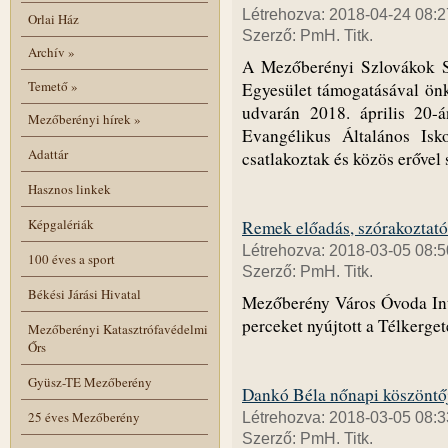
Létrehozva: 2018-04-24 08:2
Orlai Ház
Szerző: PmH. Titk.
Archív
»
A Mezőberényi Szlovákok S
Temető
»
Egyesület támogatásával önké
udvarán 2018. április 20-
Mezőberényi hírek
»
Evangélikus Általános Isk
Adattár
csatlakoztak és közös erővel 
Hasznos linkek
Képgalériák
Remek előadás, szórakoztató
Létrehozva: 2018-03-05 08:5
100 éves a sport
Szerző: PmH. Titk.
Békési Járási Hivatal
Mezőberény Város Óvoda Inté
perceket nyújtott a Télkerge
Mezőberényi Katasztrófavédelmi
Őrs
Gyüsz-TE Mezőberény
Dankó Béla nőnapi köszöntő
25 éves Mezőberény
Létrehozva: 2018-03-05 08:3
Szerző: PmH. Titk.