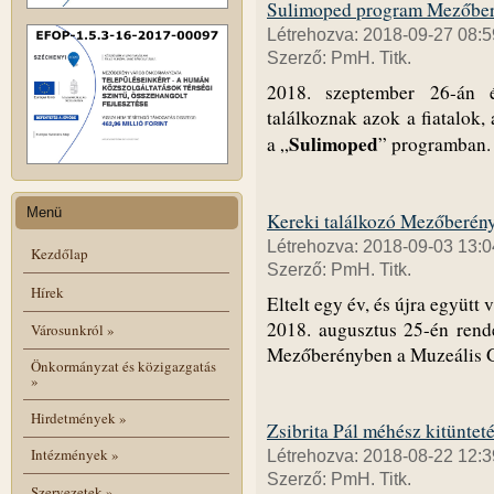
Sulimoped program Mezőbe
Létrehozva: 2018-09-27 08:5
Szerző: PmH. Titk.
2018. szeptember 26-án 
találkoznak azok a fiatalok,
Sulimoped
a „
” programban.
Menü
Kereki találkozó Mezőberén
Létrehozva: 2018-09-03 13:0
Kezdőlap
Szerző: PmH. Titk.
Hírek
Eltelt egy év, és újra együtt
2018. augusztus 25-én rende
Városunkról
»
Mezőberényben a Muzeális 
Önkormányzat és közigazgatás
»
Hirdetmények
»
Zsibrita Pál méhész kitüntet
Intézmények
»
Létrehozva: 2018-08-22 12:3
Szerző: PmH. Titk.
Szervezetek
»