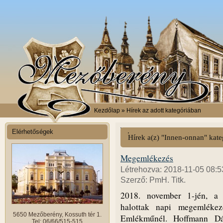
Kezdőlap
» Hírek az adott kategóriában
Elérhetőségek
Hírek a(z) "Innen-onnan" kat
Megemlékezés
Létrehozva: 2018-11-05 08:5
Szerző: PmH. Titk.
2018. november 1-jén, a 
halottak napi megemlékez
5650 Mezőberény, Kossuth tér 1.
Emlékműnél. Hoffmann Dá
Tel: 06/66/515-515