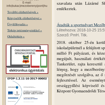
szavalata után Lázárné S
E-mail:
info(kukac)mezobereny(pont)hu
emlékeztek.
További elérhetőségek »
Képviselők elérhetőségei »
Ügyfélfogadás »
Átadták a sportudvart Mező
Térkép intézményeinkkel »
Létrehozva: 2018-10-25 15:5
Szerző: PmH. Titk.
Oldaltérkép »
2018. október 25-én kerül
iskolaépületnél a felújított
millió Ft pályázati, és köz
megújult, használati értékét
Tankerület, rajta keresztül
lényeg, hogy a mezőberény
megőrzését szolgálva, az ő s
fejlesztéssel. Az esemény
országgyűlési képviselő é
Központ Gyomaendrődi Térség