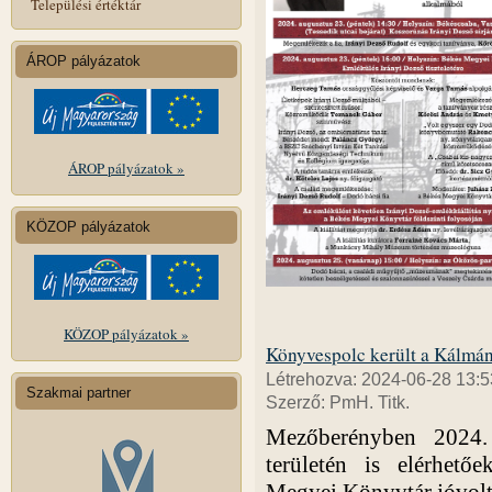
Települési értéktár
ÁROP pályázatok
ÁROP pályázatok »
KÖZOP pályázatok
KÖZOP pályázatok »
Könyvespolc került a Kálmán
Létrehozva: 2024-06-28 13:5
Szakmai partner
Szerző: PmH. Titk.
Mezőberényben 2024.
területén is elérhet