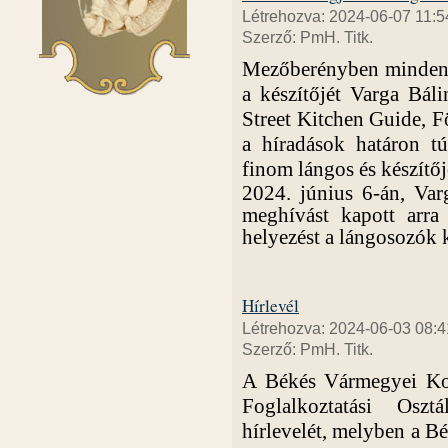
Létrehozva: 2024-06-07 11:5
Szerző: PmH. Titk.
Mezőberényben mindenki 
a készítőjét Varga Bál
Street Kitchen Guide, F
a híradások határon tú
finom lángos és készítője
2024. június 6-án, Var
meghívást kapott arra 
helyezést a lángosozók 
Hírlevél
Létrehozva: 2024-06-03 08:4
Szerző: PmH. Titk.
A Békés Vármegyei Kor
Foglalkoztatási Osz
hírlevelét, melyben a
Bé