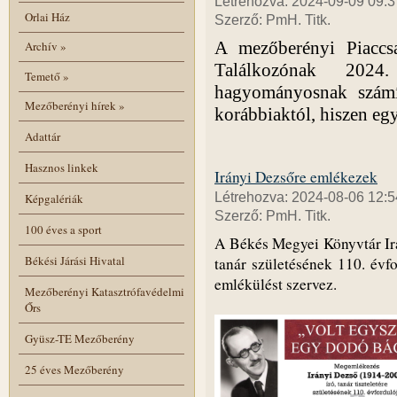
Létrehozva: 2024-09-09 09:3
Orlai Ház
Szerző: PmH. Titk.
A mezőberényi Piaccs
Archív
»
Találkozónak 202
Temető
»
hagyományosnak számít
Mezőberényi hírek
»
korábbiaktól, hiszen egy
Adattár
Hasznos linkek
Irányi Dezsőre emlékezek
Létrehozva: 2024-08-06 12:5
Képgalériák
Szerző: PmH. Titk.
100 éves a sport
A Békés Megyei Könyvtár Ir
Békési Járási Hivatal
tanár születésének 110. évf
emlékülést szervez.
Mezőberényi Katasztrófavédelmi
Őrs
Gyüsz-TE Mezőberény
25 éves Mezőberény