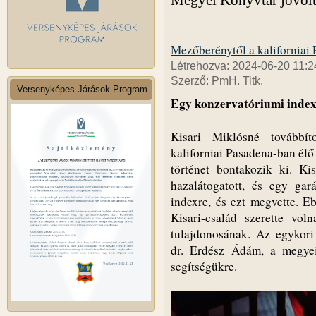
Megyei Könyvtár jóvolt
Mezőberénytől a kaliforniai
Létrehozva: 2024-06-20 11:2
Szerző: PmH. Titk.
Versenyképes Járások Program
Egy konzervatóriumi inde
Kisari Miklósné továbbít
kaliforniai Pasadena-ban élő 
történet bontakozik ki. Ki
hazalátogatott, és egy gar
indexre, és ezt megvette. Eb
Kisari-család szerette vol
tulajdonosának. Az egykori
dr. Erdész Ádám, a megyei 
segítségükre.