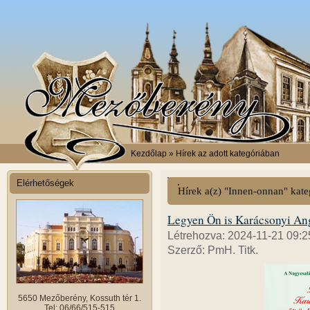
Kezdőlap
» Hírek az adott kategóriában
Elérhetőségek
Hírek a(z) "Innen-onnan" kat
Legyen Ön is Karácsonyi An
Létrehozva: 2024-11-21 09:2
Szerző: PmH. Titk.
5650 Mezőberény, Kossuth tér 1.
Tel: 06/66/515-515