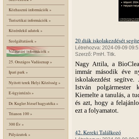
Közhasznú információk
»
Turisztikai információk
»
Közérdekű adatok
»
20 diák iskolakezdését segít
Szolgáltatások
»
Létrehozva: 2024-09-09 09:5
Választási információk
»
Szerző: PmH. Titk.
25. Országos Vadásznap
»
Nagy Attila, a BioCle
immár második éve ny
Ipari park
»
iskolakezdést segítve.
Nyitott terek Helyi Közösség
»
István polgármester k
E-ügyintézés
»
Kiemelte a tanulás, a tu
és azt, hogy a felajánlo
Dr. Kugler József hagyatéka
»
ezt a folyamatot.
Trianon 100
»
300 Év
»
42. Kereki Találkozó
Pályázatok
»