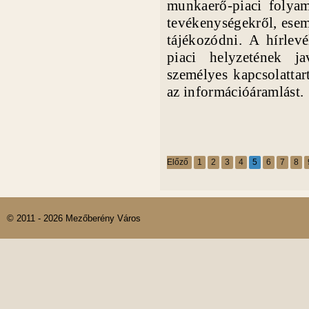
munkaerő-piaci folyama
tevékenységekről, esem
tájékozódni. A hírlev
piaci helyzetének ja
személyes kapcsolattar
az információáramlást.
Előző
1
2
3
4
5
6
7
8
© 2011 - 2026 Mezőberény Város