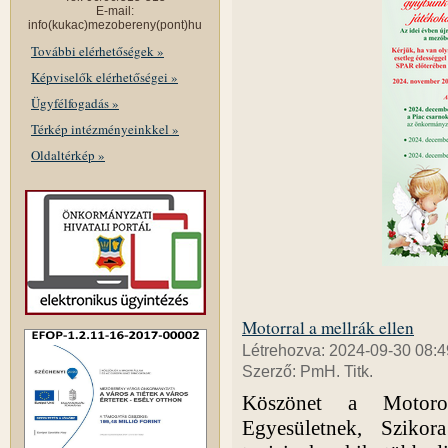
E-mail:
info(kukac)mezobereny(pont)hu
További elérhetőségek »
Képviselők elérhetőségei »
Ügyfélfogadás »
Térkép intézményeinkkel »
Oldaltérkép »
Motorral a mellrák ellen
Létrehozva: 2024-09-30 08:4
Szerző: PmH. Titk.
Köszönet a Motoro
Egyesületnek, Sziko