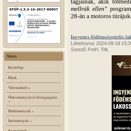
tagjainak, akik többed
mellrák ellen"
program 
28-án a motoros túrájuka
Ingyenes födémszigetelés la
Létrehozva: 2024-09-18 15:3
Szerző: PmH. Titk.
Menü
Kezdőlap
Hírek
Városunkról
»
Önkormányzat és közigazgatás
»
Hirdetmények
»
Intézmények
»
Szervezetek
»