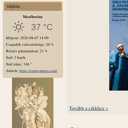
Időjárás
Mezőberény
37 °C
Időpont: 2026-08-07 14:00
Csapadék valószínűsége: 20 %
Relatív páratartalom: 21 %
Szél: 5 km/h
Szél irány: 146 °
Adatok:
https://open-meteo.com/
Tovább a cikkhez »