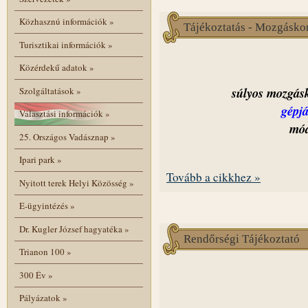
Közhasznú információk
»
Tájékoztatás - Mozgáskor
Turisztikai információk
»
Közérdekű adatok
»
súlyos mozgásk
Szolgáltatások
»
gépj
Választási információk
»
mód
25. Országos Vadásznap
»
Ipari park
»
Tovább a cikkhez »
Nyitott terek Helyi Közösség
»
E-ügyintézés
»
Dr. Kugler József hagyatéka
»
Rendőrségi Tájékoztató
Trianon 100
»
300 Év
»
Pályázatok
»