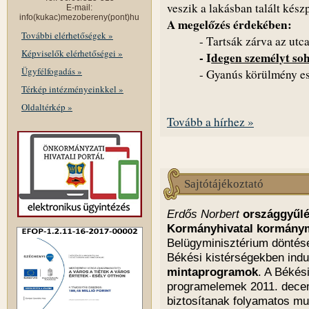
veszik a lakásban talált kész
E-mail:
info(kukac)mezobereny(pont)hu
A megelőzés érdekében:
További elérhetőségek »
- Tartsák zárva az utc
Képviselők elérhetőségei »
- I
degen személyt so
Ügyfélfogadás »
- Gyanús körülmény ese
Térkép intézményeinkkel »
Oldaltérkép »
Tovább a hírhez »
Sajtótájékoztató
Erdős Norbert
országgyűlé
Kormányhivatal kormánym
Belügyminisztérium döntés
Békési kistérségekben indu
mintaprogramok
. A Békés
programelemek 2011. dece
biztosítanak folyamatos m