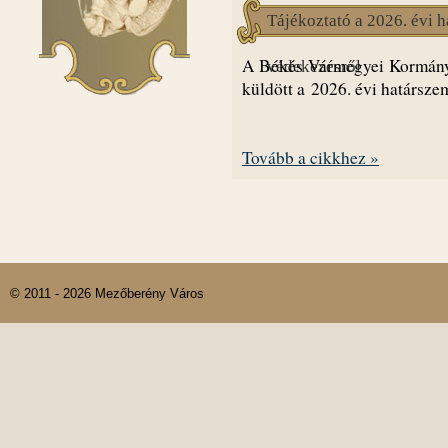
Tájékoztató a 2026. évi h
A Békés Vármegyei Kormányhi
védekezésről
küldött a 2026. évi határszem
Tovább a cikkhez »
© 2011 - 2026 Mezőberény Város