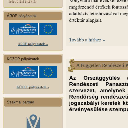
Könyvtára már évekkel ezelő
Települési értéktár
megőrzendő értékek fontossá
adatbázis létrehozásával meg
ÁROP pályázatok
értéktár alapjait.
Tovább a hírhez »
ÁROP pályázatok »
KÖZOP pályázatok
A Független Rendészeti Pa
Az Országgyűlés ál
Rendészeti Panaszte
KÖZOP pályázatok »
szervezet, amelynek
Rendőrség rendészeti
Szakmai partner
jogszabályi keretek k
érvényesülése szempon