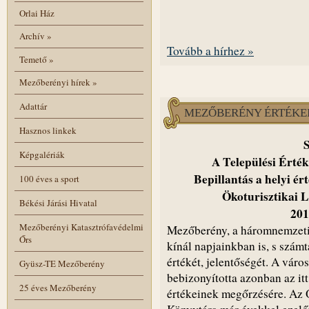
Orlai Ház
Archív
»
Tovább a hírhez »
Temető
»
Mezőberényi hírek
»
Adattár
MEZŐBERÉNY ÉRTÉKE
Hasznos linkek
Képgalériák
A Települési Érték
Bepillantás a helyi 
100 éves a sport
Ökoturisztikai 
Békési Járási Hivatal
201
Mezőberényi Katasztrófavédelmi
Mezőberény, a háromnemzetis
Őrs
kínál napjainkban is, s szám
értékét, jelentőségét. A város
Gyüsz-TE Mezőberény
bebizonyította azonban az it
25 éves Mezőberény
értékeinek megőrzésére. Az 