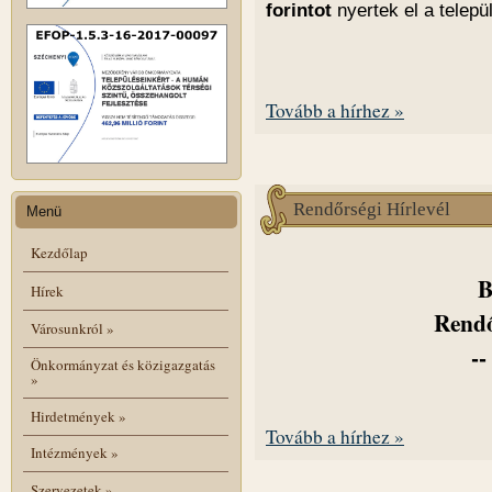
forintot
nyertek el a telepü
Tovább a hírhez »
Rendőrségi Hírlevél
Menü
Kezdőlap
B
Hírek
Rendő
Városunkról
»
--
Önkormányzat és közigazgatás
»
Hirdetmények
»
Tovább a hírhez »
Intézmények
»
Szervezetek
»