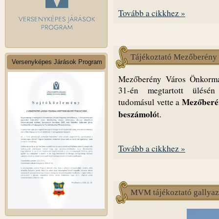
Tovább a cikkhez »
Tájékoztató Mezőberény k
Versenyképes Járások Program
Mezőberény Város Önkormán
31-én megtartott ülésén 
Mezőberén
tudomásul vette a
beszámoló
t.
Tovább a cikkhez »
MVM tájékoztató gallyaz