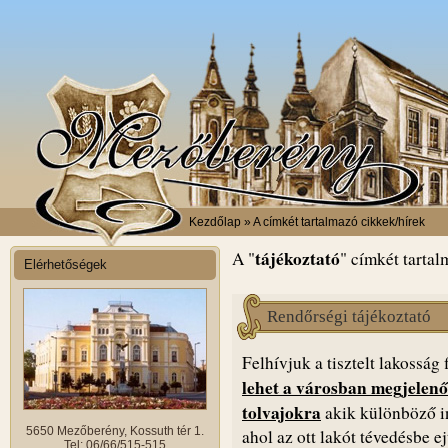
Kezdőlap
» A címkét tartalmazó cikkek/hírek
tájékoztató
A "
" címkét tartal
Elérhetőségek
Rendőrségi tájékoztató
Felhívjuk a tisztelt lakosság
lehet a városban megjelen
tolvajokra
akik különböző in
5650 Mezőberény, Kossuth tér 1.
ahol az ott lakót tévedésbe e
Tel: 06/66/515-515