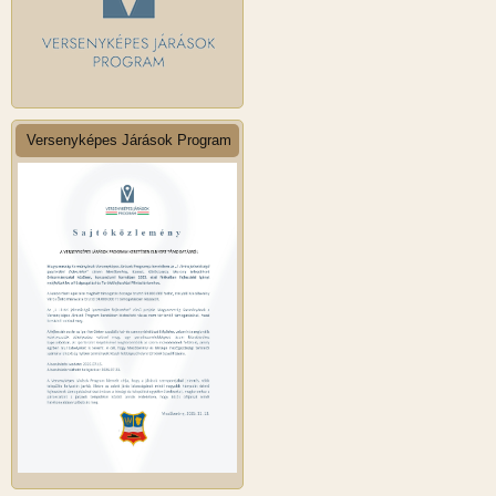
Versenyképes Járások Program