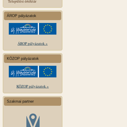
Települési értéktár
ÁROP pályázatok
ÁROP pályázatok »
KÖZOP pályázatok
KÖZOP pályázatok »
Szakmai partner