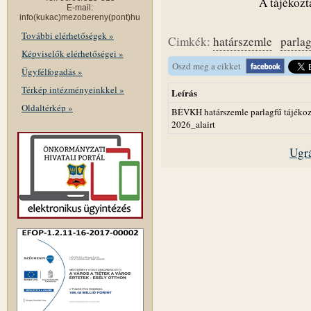
A tájékozta
E-mail:
info(kukac)mezobereny(pont)hu
További elérhetőségek »
Cimkék:
határszemle
parla
Képviselők elérhetőségei »
Oszd meg a cikket
Ügyfélfogadás »
Térkép intézményeinkkel »
Leírás
Oldaltérkép »
BÉVKH határszemle parlagfű tájékoz
2026_alairt
Ugrá