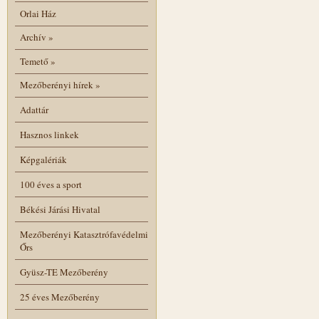
Orlai Ház
Archív
»
Temető
»
Mezőberényi hírek
»
Adattár
Hasznos linkek
Képgalériák
100 éves a sport
Békési Járási Hivatal
Mezőberényi Katasztrófavédelmi
Őrs
Gyüsz-TE Mezőberény
25 éves Mezőberény