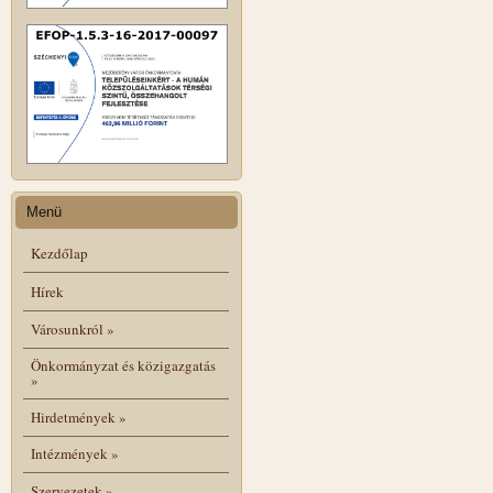
Menü
Kezdőlap
Hírek
Városunkról
»
Önkormányzat és közigazgatás
»
Hirdetmények
»
Intézmények
»
Szervezetek
»