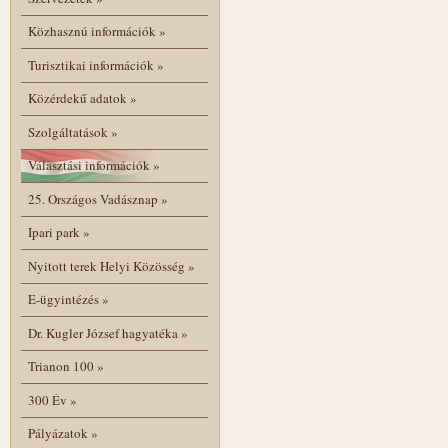
Közhasznú információk
»
Turisztikai információk
»
Közérdekű adatok
»
Szolgáltatások
»
Választási információk
»
25. Országos Vadásznap
»
Ipari park
»
Nyitott terek Helyi Közösség
»
E-ügyintézés
»
Dr. Kugler József hagyatéka
»
Trianon 100
»
300 Év
»
Pályázatok
»