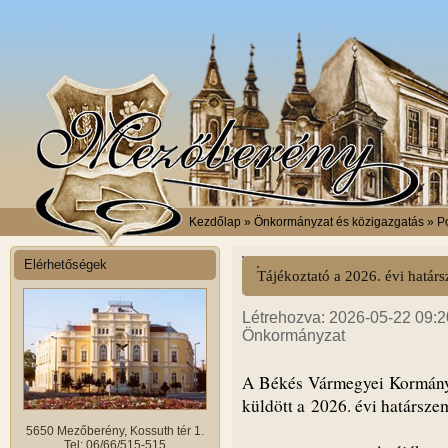
Kezdőlap
» Önkormányzat és közigazgatás » Po
Elérhetőségek
Tájékoztató a 2026. évi határs
Létrehozva: 2026-05-22 09:20
Önkormányzat
A Békés Vármegyei Kormányhi
küldött a 2026. évi határszem
5650 Mezőberény, Kossuth tér 1.
Tel: 06/66/515-515