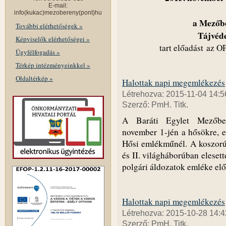
E-mail:
info(kukac)mezobereny(pont)hu
a Mezőbe
További elérhetőségek »
Tájvéde
Képviselők elérhetőségei »
tart előadást az
Ügyfélfogadás »
Térkép intézményeinkkel »
Oldaltérkép »
Halottak napi megemlékezés
Létrehozva: 2015-11-04 14:5
Szerző: PmH. Titk.
A Baráti Egylet Mezőber
november 1-jén a hősökre, e
Hősi emlékműnél. A koszorúzá
és II. világháborúban elesett
polgári áldozatok emléke előt
Halottak napi megemlékezés
Létrehozva: 2015-10-28 14:4
Szerző: PmH. Titk.