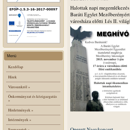
Halottak napi megemlékezés t
Baráti Egylet Mezőberényért
városháza előtti I.és II. vi
Menü
Kezdőlap
Hírek
Városunkról
»
Önkormányzat és közigazgatás
»
Hirdetmények
»
Intézmények
»
Operett Nagykoncert
Szervezetek
»