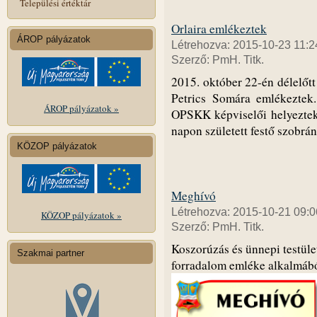
Települési értéktár
Orlaira emlékeztek
ÁROP pályázatok
Létrehozva: 2015-10-23 11:2
Szerző: PmH. Titk.
2015. október 22-én délelőtt 
Petrics Somára emlékeztek.
ÁROP pályázatok »
OPSKK képviselői helyeztek 
napon született festő szobrán
KÖZOP pályázatok
Meghívó
Létrehozva: 2015-10-21 09:0
KÖZOP pályázatok »
Szerző: PmH. Titk.
Koszorúzás és ünnepi testüle
Szakmai partner
forradalom emléke alkalmábó