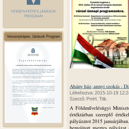
Versenyképes Járások Program
Ahány ház, annyi szokás - 
Létrehozva: 2015-10-19 12:2
Szerző: PmH. Titk.
A Földművelésügyi Miniszt
értéktárban szereplő értéke
pályázatot 2015 januárjába
benyújtott nyertes pályázat