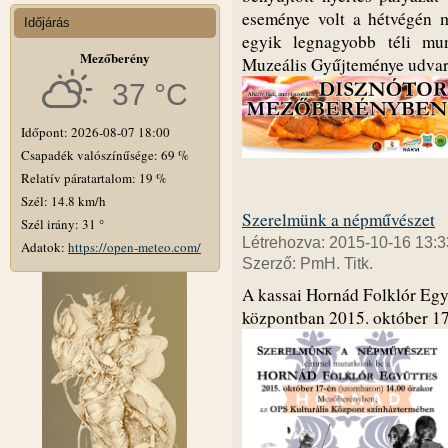
eseménye volt a hétvégén me
Időjárás
egyik legnagyobb téli mu
Mezőberény
Muzeális Gyűjteménye udvar
37 °C
Időpont: 2026-08-07 18:00
Csapadék valószínűsége: 69 %
Relatív páratartalom: 19 %
Szél: 14.8 km/h
Szerelmünk a népművészet
Szél irány: 31 °
Létrehozva: 2015-10-16 13:3
Adatok:
https://open-meteo.com/
Szerző: PmH. Titk.
A kassai Hornád Folklór Egy
központban 2015. október 17