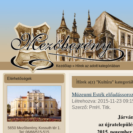
Kezdőlap
» Hírek az adott kategóriában
Elérhetőségek
Hírek a(z) "Kultúra" kategori
Múzeumi Esték előadássoroz
Létrehozva: 2015-11-23 09:1
Szerző: PmH. Titk.
Járvá
az újratelepülé
5650 Mezőberény, Kossuth tér 1.
2015. november
Tel: 06/66/515-515