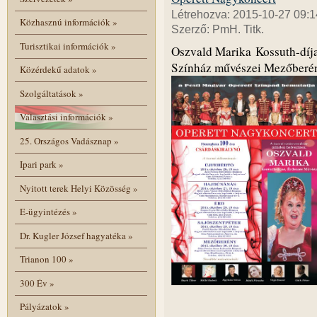
Létrehozva: 2015-10-27 09:1
Közhasznú információk
»
Szerző: PmH. Titk.
Turisztikai információk
»
Oszvald Marika Kossuth-díj
Színház művészei Mezőberé
Közérdekű adatok
»
Szolgáltatások
»
Választási információk
»
25. Országos Vadásznap
»
Ipari park
»
Nyitott terek Helyi Közösség
»
E-ügyintézés
»
Dr. Kugler József hagyatéka
»
Trianon 100
»
300 Év
»
Pályázatok
»