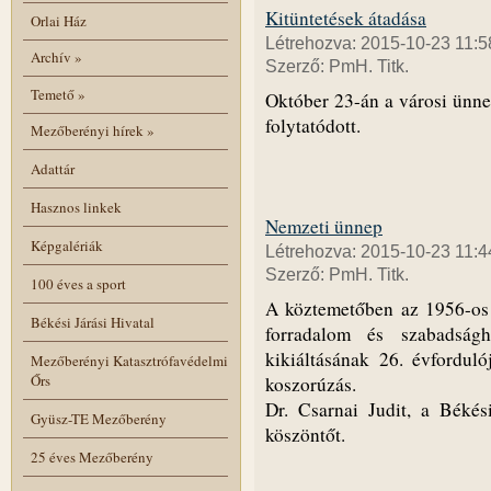
Kitüntetések átadása
Orlai Ház
Létrehozva: 2015-10-23 11:5
Archív
»
Szerző: PmH. Titk.
Temető
»
Október 23-án a városi ünnep
folytatódott.
Mezőberényi hírek
»
Adattár
Hasznos linkek
Nemzeti ünnep
Képgalériák
Létrehozva: 2015-10-23 11:4
Szerző: PmH. Titk.
100 éves a sport
A köztemetőben az 1956-os 
Békési Járási Hivatal
forradalom és szabadságh
kikiáltásának 26. évfordul
Mezőberényi Katasztrófavédelmi
Őrs
koszorúzás.
Dr. Csarnai Judit, a Békés
Gyüsz-TE Mezőberény
köszöntőt.
25 éves Mezőberény