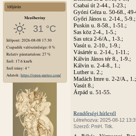
Csabai út 2-44., 1-23.;
Időjárás
Gyóni Géza u. 50-68., 49-
Mezőberény
Győri János u. 2-14., 5-9.;
Puskin u. 8-58., 1-51.;
31 °C
Sas köz 2-4., 1-5.;
Sas utca 2-6/A., 1-3.;
Időpont: 2026-08-08 17:30
Vasút u. 2-10., 1-9.;
Csapadék valószínűsége: 0 %
Vásártér u. 2-14., 1-11.;
Relatív páratartalom: 27 %
Kálvin János tér 8., 1-9.;
Szél: 17.6 km/h
Kálvin u. 2-4-8., 1.;
Szél irány: 4 °
Luther u. 2.;
Adatok:
https://open-meteo.com/
Madách Imre u. 2-2/A., 1.;
Vasút 8.;
Árpád u. 51-55.
Rendőrségi hírlevél
Létrehozva: 2025-08-12 13:3
Szerző: PmH. Titk.
A Békés Vármegyei Rendő