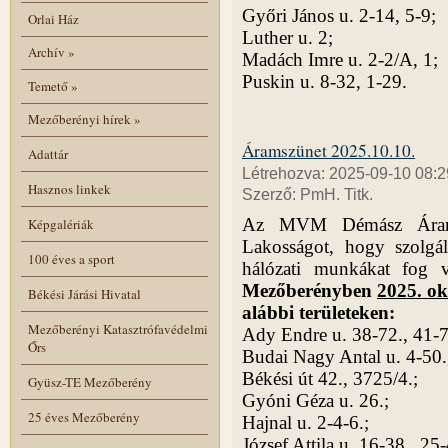
Győri János u. 2-14, 5-9;
Orlai Ház
Luther u. 2;
Archív
»
Madách Imre u. 2-2/A, 1;
Puskin u. 8-32, 1-29.
Temető
»
Mezőberényi hírek
»
Áramszünet 2025.10.10.
Adattár
Létrehozva: 2025-09-10 08:2
Hasznos linkek
Szerző: PmH. Titk.
Az MVM Démász Áramháló
Képgalériák
Lakosságot, hogy szolgál
100 éves a sport
hálózati munkákat fog 
Mezőberényben
2025. ok
Békési Járási Hivatal
alábbi területeken:
Mezőberényi Katasztrófavédelmi
Ady Endre u. 38-72., 41-7
Őrs
Budai Nagy Antal u. 4-50.,
Békési út 42., 3725/4.;
Gyüsz-TE Mezőberény
Gyóni Géza u. 26.;
25 éves Mezőberény
Hajnal u. 2-4-6.;
József Attila u. 16-38., 25-