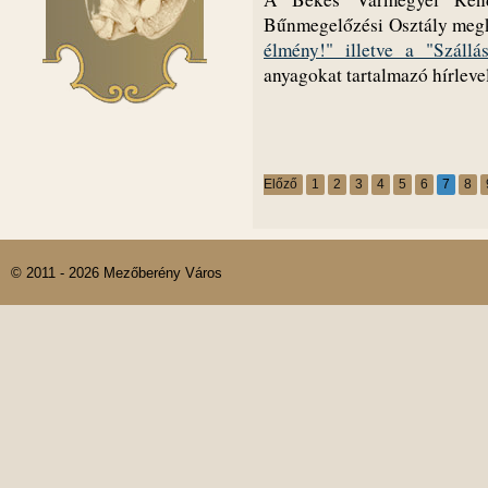
Bűnmegelőzési Osztály meg
élmény!" illetve a "Szállá
anyagokat tartalmazó hírlevel
Előző
1
2
3
4
5
6
7
8
© 2011 - 2026 Mezőberény Város