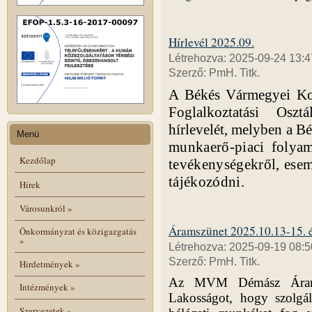
Hírlevél 2025.09.
Létrehozva: 2025-09-24 13:4
Szerző: PmH. Titk.
A Békés Vármegyei Kor
Foglalkoztatási Osz
hírlevelét, melyben a
Bé
Menü
munkaerő-piaci folyama
Kezdőlap
tevékenységekről, esem
tájékozódni.
Hírek
Városunkról
»
Áramszünet 2025.10.13-15. é
Önkormányzat és közigazgatás
»
Létrehozva: 2025-09-19 08:5
Szerző: PmH. Titk.
Hirdetmények
»
Az MVM Démász Áramháló
Intézmények
»
Lakosságot, hogy szolgál
Szervezetek
»