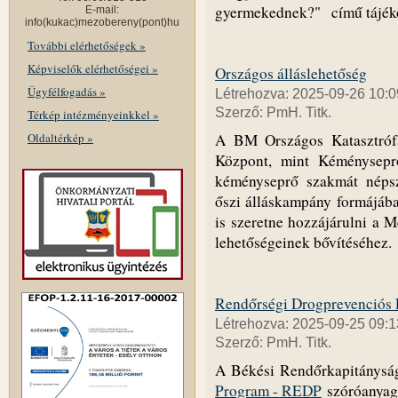
gyermekednek?" című tájékoz
E-mail:
info(kukac)mezobereny(pont)hu
További elérhetőségek »
Képviselők elérhetőségei »
Országos álláslehetőség
Ügyfélfogadás »
Létrehozva: 2025-09-26 10:0
Szerző: PmH. Titk.
Térkép intézményeinkkel »
Oldaltérkép »
A BM Országos Katasztrófa
Központ, mint Kéményseprő
kéményseprő szakmát népsz
őszi álláskampány formájáb
is szeretne hozzájárulni a 
lehetőségeinek bővítéséhez.
Rendőrségi Drogprevenciós
Létrehozva: 2025-09-25 09:1
Szerző: PmH. Titk.
A Békési Rendőrkapitánys
Program - REDP
szóróanyag