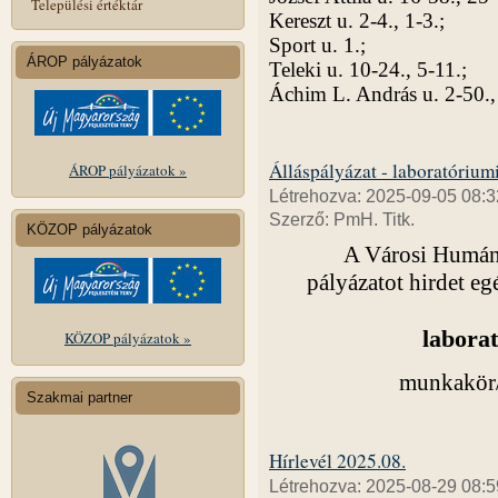
Települési értéktár
Kereszt u. 2-4., 1-3.;
Sport u. 1.;
ÁROP pályázatok
Teleki u. 10-24., 5-11.;
Áchim L. András u. 2-50.,
Álláspályázat - laboratóriumi
ÁROP pályázatok »
Létrehozva: 2025-09-05 08:3
Szerző: PmH. Titk.
KÖZOP pályázatok
A Városi Humáns
pályázatot hirdet eg
laborat
KÖZOP pályázatok »
munkakör/f
Szakmai partner
Hírlevél 2025.08.
Létrehozva: 2025-08-29 08:5