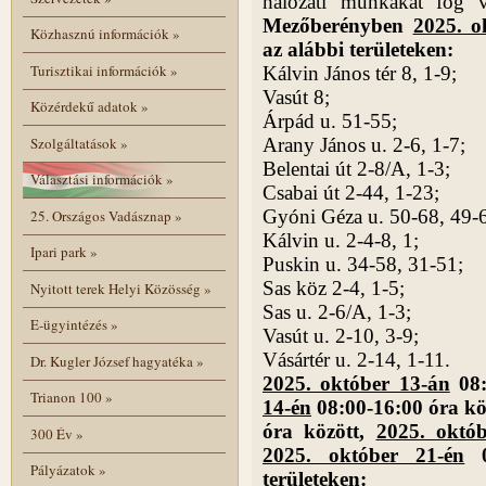
hálózati munkákat fog 
Mezőberényben
2025. o
Közhasznú információk
»
az alábbi területeken:
Turisztikai információk
»
Kálvin János tér 8, 1-9;
Vasút 8;
Közérdekű adatok
»
Árpád u. 51-55;
Szolgáltatások
»
Arany János u. 2-6, 1-7;
Belentai út 2-8/A, 1-3;
Választási információk
»
Csabai út 2-44, 1-23;
Gyóni Géza u. 50-68, 49-
25. Országos Vadásznap
»
Kálvin u. 2-4-8, 1;
Ipari park
»
Puskin u. 34-58, 31-51;
Sas köz 2-4, 1-5;
Nyitott terek Helyi Közösség
»
Sas u. 2-6/A, 1-3;
E-ügyintézés
»
Vasút u. 2-10, 3-9;
Vásártér u. 2-14, 1-11.
Dr. Kugler József hagyatéka
»
2025. október 13-án
08:
Trianon 100
»
14-én
08:00-16:00 óra kö
óra között,
2025. októ
300 Év
»
2025. október 21-én
0
Pályázatok
»
területeken: