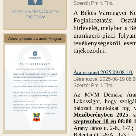
Szerző: PmH. Titk.
A Békés Vármegyei Kor
Foglalkoztatási Osz
hírlevelét, melyben a
Bé
munkaerő-piaci folyama
Versenyképes Járások Program
tevékenységekről, esem
tájékozódni.
Áramszünet 2025.09.08-10.
Létrehozva: 2025-08-19 08:2
Szerző: PmH. Titk.
Az MVM Démász Áramháló
Lakosságot, hogy szolgál
hálózati munkákat fog 
Mezőberényben
2025. s
szeptember 10-én
08:00-1
Arany János u. 2-6., 1-7.;
Belentai út 2-8/A., 1-3.;