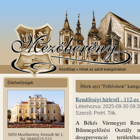
Kezdőlap
» Hírek az adott kategóriában
Elérhetőségek
Hírek a(z) "Felhívások" kateg
Rendőrségi hírlevél - 112-e
Létrehozva: 2025-09-30 09:3
Szerző: PmH. Titk.
A Békés Vármegyei Rendő
Bűnmegelőzési Osztály m
5650 Mezőberény, Kossuth tér 1.
drogprevenció területé
Tel: 06/66/515-515