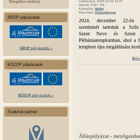
Települési értéktár
Létrehozva: 2024-12-23 11:47
Szerző: PmH. Titk.
Kategória:
Hitélet
Kibocsátó:
Önkormányzat
ÁROP pályázatok
2024. december 22-én 
szentmisét tartottak a Szű
Szent Neve és Szent J
Plébániatemplomban, ahol a fel
templom újra megáldására kerül
ÁROP pályázatok »
Bőv
KÖZOP pályázatok
KÖZOP pályázatok »
Szakmai partner
Álláspályázat - mezőgazda