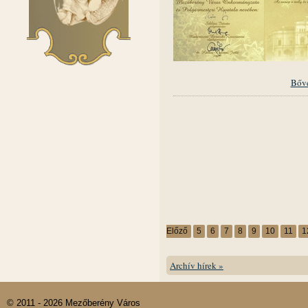
Bőv
Előző
5
6
7
8
9
10
11
1
Archív hírek »
© 2011 - 2026 Mezőberény Város