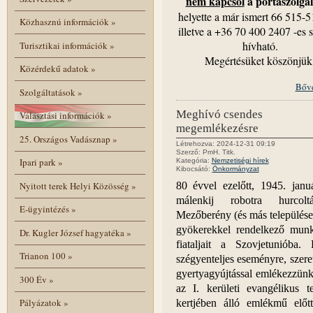
nem kapcsol
a portaszolgál
helyette a már ismert 66 515-5
Közhasznú információk
»
illetve a +36 70 400 2407 -es
hívható.
Turisztikai információk
»
Megértésüket köszönjük
Közérdekű adatok
»
Bőv
Szolgáltatások
»
Meghívó csendes
Választási információk
»
megemlékezésre
25. Országos Vadásznap
»
Létrehozva: 2024-12-31 09:19
Szerző: PmH. Titk.
Ipari park
»
Kategória:
Nemzetiségi hírek
Kibocsátó:
Önkormányzat
Nyitott terek Helyi Közösség
»
80 évvel ezelőtt, 1945. janu
málenkij robotra hurcol
E-ügyintézés
»
Mezőberény (és más települése
gyökerekkel rendelkező mun
Dr. Kugler József hagyatéka
»
fiataljait a Szovjetunióba.
Trianon 100
»
szégyenteljes eseményre, szere
gyertyagyújtással emlékezzünk
300 Év
»
az I. kerületi evangélikus 
Pályázatok
»
kertjében álló emlékmű előt