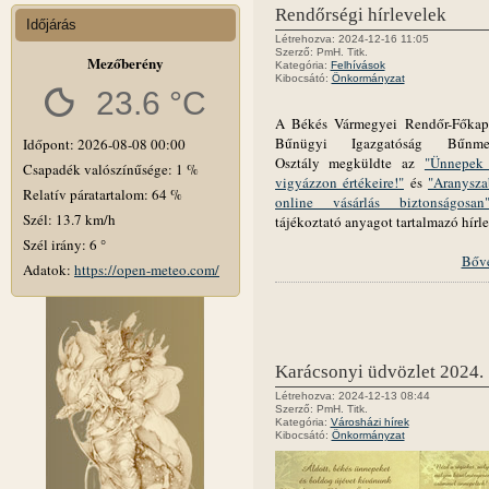
Rendőrségi hírlevelek
Időjárás
Létrehozva: 2024-12-16 11:05
Szerző: PmH. Titk.
Mezőberény
Kategória:
Felhívások
Kibocsátó:
Önkormányzat
23.6 °C
A Békés Vármegyei Rendőr-Főkap
Bűnügyi Igazgatóság Bűnmeg
Időpont: 2026-08-08 00:00
Osztály megküldte az
"Ünnepek 
Csapadék valószínűsége: 1 %
vigyázzon értékeire!"
és
"Aranysza
Relatív páratartalom: 64 %
online vásárlás biztonságosan
Szél: 13.7 km/h
tájékoztató anyagot tartalmazó hírle
Szél irány: 6 °
Bőv
Adatok:
https://open-meteo.com/
Karácsonyi üdvözlet 2024.
Létrehozva: 2024-12-13 08:44
Szerző: PmH. Titk.
Kategória:
Városházi hírek
Kibocsátó:
Önkormányzat