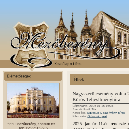
Kezdőlap
» Hírek
Elérhetőségek
Hírek
Nagyszerű esemény volt a 2
Körös Teljesítménytúra
Létrehozva: 2025-01-15 16:34
Szerző: PmH. Titk.
Kategória:
Egyesületi, alapítványi hírek
Kibocsátó:
Önkormányzat
2025. január 11-én rendezte
5650 Mezőberény, Kossuth tér 1.
Tel: 06/66/515-515