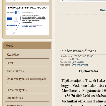
Bőv
Menü
Telefonszám-változás!
Kezdőlap
Létrehozva: 2025-01-06 15:38
Szerző: PmH. Titk.
Hírek
Kategória:
Felhívások
Kibocsátó:
Önkormányzat
Tájékoztatás
Városunkról
»
Önkormányzat és közigazgatás
Tájékoztatjuk a Tisztelt Lakos
»
hogy a Vodafone átalakulása m
Hirdetmények
»
Mezőberényi Polgármesteri H
+36 70 400 2406-os hívós
Intézmények
»
technikai okok miatt átmene
Szervezetek
»