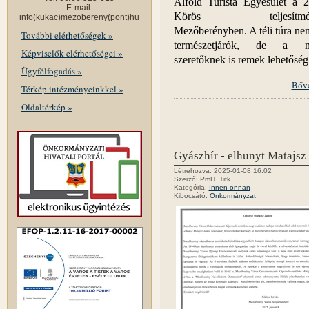
Alföld Turista Egyesület a 2
E-mail:
Körös teljesítmény
info(kukac)mezobereny(pont)hu
Mezőberényben. A téli túra ne
További elérhetőségek »
természetjárók, de a m
Képviselők elérhetőségei »
szeretőknek is remek lehetőség 
Ügyfélfogadás »
Bőv
Térkép intézményeinkkel »
Oldaltérkép »
Gyászhír - elhunyt Matajsz
Létrehozva: 2025-01-08 16:02
Szerző: PmH. Titk.
Kategória:
Innen-onnan
Kibocsátó:
Önkormányzat