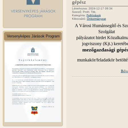
gépész
Létrehozva: 2024-12-17 09:34
Szerző: PmH. Titk.
Kategória:
Felhívások
Kibocsátó:
Önkormányzat
A Városi Humánsegítő és Szo
Szolgálat
Versenyképes Járások Program
pályázatot hirdet Közalkalma
jogviszony (Kjt.) keretéb
mezőgazdasági gépé
munkakör/feladatkör betölté
Bőv