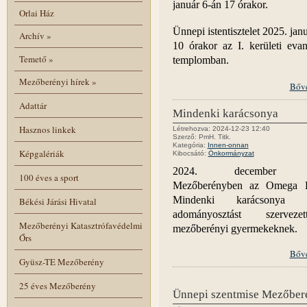
január 6-án 17 órakor.
Orlai Ház
Ünnepi istentisztelet 2025. jan
Archív
»
10 órakor az I. kerületi evan
Temető
»
templomban.
Mezőberényi hírek
»
Bőv
Adattár
Mindenki karácsonya
Hasznos linkek
Létrehozva: 2024-12-23 12:40
Szerző: PmH. Titk.
Kategória:
Innen-onnan
Képgalériák
Kibocsátó:
Önkormányzat
2024. december 2
100 éves a sport
Mezőberényben az Omega H
Mindenki karácsonya c
Békési Járási Hivatal
adományosztást szerve
Mezőberényi Katasztrófavédelmi
mezőberényi gyermekeknek.
Őrs
Bőv
Gyüsz-TE Mezőberény
25 éves Mezőberény
Ünnepi szentmise Mezőber