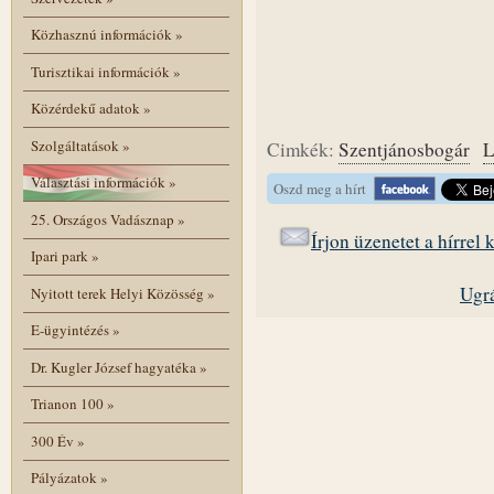
Közhasznú információk
»
Turisztikai információk
»
Közérdekű adatok
»
Szolgáltatások
»
Cimkék:
Szentjánosbogár
L
Választási információk
»
Oszd meg a hírt
25. Országos Vadásznap
»
Írjon üzenetet a hírrel
Ipari park
»
Ugrá
Nyitott terek Helyi Közösség
»
E-ügyintézés
»
Dr. Kugler József hagyatéka
»
Trianon 100
»
300 Év
»
Pályázatok
»