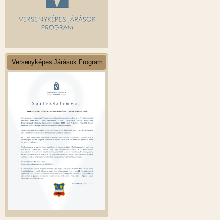
Versenyképes Járások Program