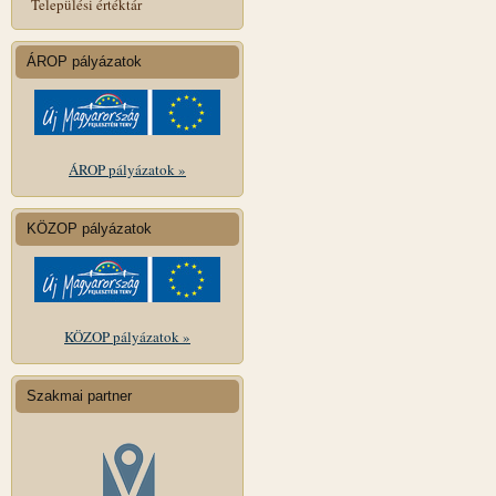
Települési értéktár
ÁROP pályázatok
ÁROP pályázatok »
KÖZOP pályázatok
KÖZOP pályázatok »
Szakmai partner