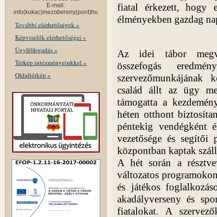
fiatal érkezett, hogy 
E-mail:
info(kukac)mezobereny(pont)hu
élményekben gazdag na
További elérhetőségek »
Képviselők elérhetőségei »
Ügyfélfogadás »
Az idei tábor megva
Térkép intézményeinkkel »
összefogás eredmén
Oldaltérkép »
szervezőmunkájának k
család állt az ügy me
támogatta a kezdemény
héten otthont biztosít
péntekig vendégként é
vezetősége és segítői 
központban kaptak száll
A hét során a résztve
változatos programokon
és játékos foglalkozás
akadályverseny és spo
fiatalokat. A szervez