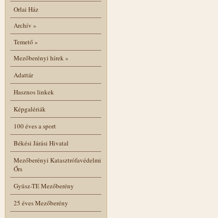
Orlai Ház
Archív
»
Temető
»
Mezőberényi hírek
»
Adattár
Hasznos linkek
Képgalériák
100 éves a sport
Békési Járási Hivatal
Mezőberényi Katasztrófavédelmi
Őrs
Gyüsz-TE Mezőberény
25 éves Mezőberény