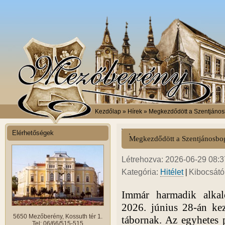
Kezdőlap
» Hírek » Megkezdődött a Szentjáno
Elérhetőségek
Megkezdődött a Szentjánosbo
Létrehozva: 2026-06-29 08:37
|
Kategória:
Hitélet
Kibocsátó
Immár harmadik alka
2026. június 28-án ke
5650 Mezőberény, Kossuth tér 1.
tábornak. Az egyhetes 
Tel: 06/66/515-515