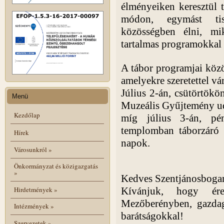
élményeiken keresztül 
módon, egymást tis
közösségben élni, mi
tartalmas programokkal t
A tábor programjai közö
amelyekre szeretettel vá
Július 2-án, csütörtökön
Menü
Muzeális Gyűjtemény u
Kezdőlap
míg július 3-án, pé
templomban táborzáró s
Hírek
napok.
Városunkról
»
Önkormányzat és közigazgatás
»
Kedves Szentjánosboga
Hirdetmények
»
Kívánjuk, hogy ére
Mezőberényben, gazdag
Intézmények
»
barátságokkal!
Szervezetek
»