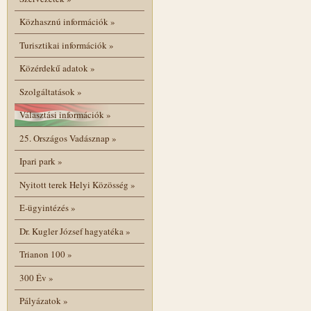
Közhasznú információk
»
Turisztikai információk
»
Közérdekű adatok
»
Szolgáltatások
»
Választási információk
»
25. Országos Vadásznap
»
Ipari park
»
Nyitott terek Helyi Közösség
»
E-ügyintézés
»
Dr. Kugler József hagyatéka
»
Trianon 100
»
300 Év
»
Pályázatok
»