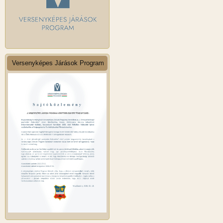
Versenyképes Járások Program