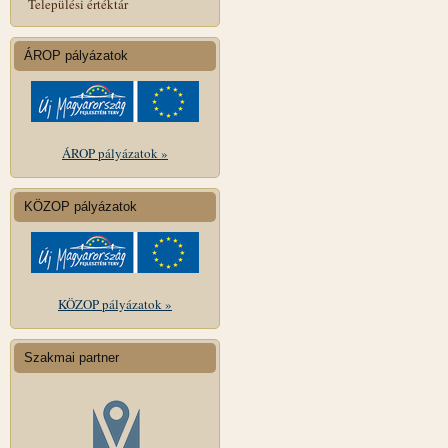
Települési értéktár
ÁROP pályázatok
ÁROP pályázatok »
KÖZOP pályázatok
KÖZOP pályázatok »
Szakmai partner