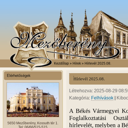
Kezdőlap
» Hírek » Hírlevél 2025.08.
Elérhetőségek
Hírlevél 2025.08.
Létrehozva: 2025-08-29 08:59
|
Kategória:
Felhívások
Kiboc
A Békés Vármegyei Kor
Foglalkoztatási Osz
5650 Mezőberény, Kossuth tér 1.
hírlevelét, melyben a
Bé
Tel: 06/66/515-515