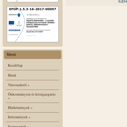
Menü
Kezdőlap
Hírek
Városunkról
»
Önkormányzat és közigazgatás
»
Hirdetmények
»
Intézmények
»
Szervezetek
»