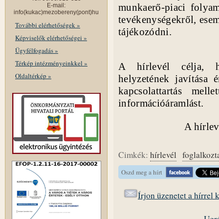
munkaerő-piaci folyama
E-mail:
info(kukac)mezobereny(pont)hu
tevékenységekről, esem
További elérhetőségek »
tájékozódni.
Képviselők elérhetőségei »
Ügyfélfogadás »
Térkép intézményeinkkel »
A hírlevél célja, 
Oldaltérkép »
helyzetének javítása 
kapcsolattartás mel
információáramlást.
A hírl
Cimkék:
hírlevél
foglalkozt
Oszd meg a hírt
Írjon üzenetet a hírrel
Ugrá