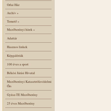
Orlai Ház
Archív
»
Temető
»
Mezőberényi hírek
»
Adattár
Hasznos linkek
Képgalériák
100 éves a sport
Békési Járási Hivatal
Mezőberényi Katasztrófavédelmi
Őrs
Gyüsz-TE Mezőberény
25 éves Mezőberény