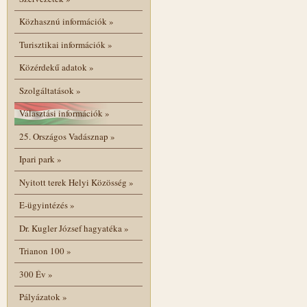
Közhasznú információk
»
Turisztikai információk
»
Közérdekű adatok
»
Szolgáltatások
»
Választási információk
»
25. Országos Vadásznap
»
Ipari park
»
Nyitott terek Helyi Közösség
»
E-ügyintézés
»
Dr. Kugler József hagyatéka
»
Trianon 100
»
300 Év
»
Pályázatok
»