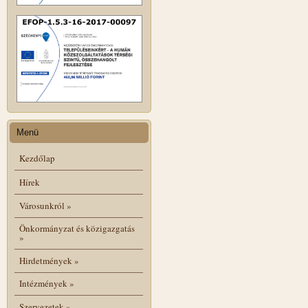
Menü
Kezdőlap
Hírek
Városunkról
»
Önkormányzat és közigazgatás
»
Hirdetmények
»
Intézmények
»
Szervezetek
»