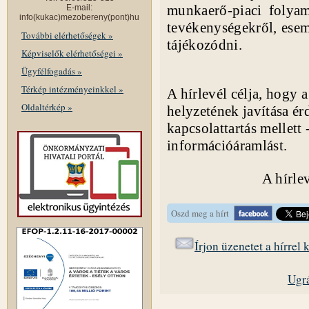
munkaerő-piaci folyama
E-mail:
info(kukac)mezobereny(pont)hu
tevékenységekről, esem
További elérhetőségek »
tájékozódni.
Képviselők elérhetőségei »
Ügyfélfogadás »
Térkép intézményeinkkel »
A hírlevél célja, hogy 
Oldaltérkép »
helyzetének javítása ér
kapcsolattartás mellett
információáramlást.
A hírl
Oszd meg a hírt
Írjon üzenetet a hírrel
Ugrá