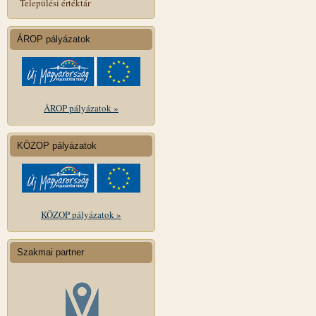
Települési értéktár
ÁROP pályázatok
ÁROP pályázatok »
KÖZOP pályázatok
KÖZOP pályázatok »
Szakmai partner