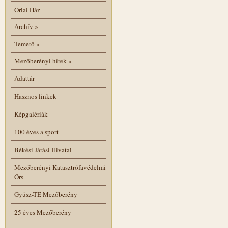
Orlai Ház
Archív
»
Temető
»
Mezőberényi hírek
»
Adattár
Hasznos linkek
Képgalériák
100 éves a sport
Békési Járási Hivatal
Mezőberényi Katasztrófavédelmi
Őrs
Gyüsz-TE Mezőberény
25 éves Mezőberény