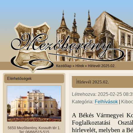
Kezdőlap
» Hírek » Hírlevél 2025.02.
Elérhetőségek
Hírlevél 2025.02.
Létrehozva: 2025-02-25 08:35
|
Kategória:
Felhívások
Kiboc
A Békés Vármegyei Kor
Foglalkoztatási Osz
5650 Mezőberény, Kossuth tér 1.
hírlevelét, melyben a
Bé
Tel: 06/66/515-515