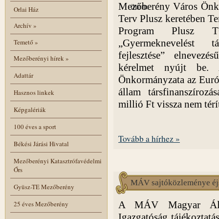
Mezőberény Város Önk
ütem
Orlai Ház
Terv Plusz keretében Ter
Archív
»
Program Plusz TO
„Gyermeknevelést t
Temető
»
fejlesztése” elnevezés
Mezőberényi hírek
»
kérelmet nyújt be.
Adattár
Önkormányzata az Európ
állam társfinanszírozá
Hasznos linkek
millió Ft vissza nem tér
Képgalériák
100 éves a sport
Tovább a hírhez »
Békési Járási Hivatal
Mezőberényi Katasztrófavédelmi
Őrs
MÁV sajtóközleménye éjs
Gyüsz-TE Mezőberény
A MÁV Magyar Álla
25 éves Mezőberény
Igazgatóság tájékoztatás