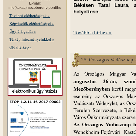
E-mail:
Békésen Tatai Laura, a
info(kukac)mezobereny(pont)hu
helyettese.
További elérhetőségek »
Képviselők elérhetőségei »
Ügyfélfogadás »
Tovább a hírhez »
Térkép intézményeinkkel »
Oldaltérkép »
25. Országos Vadásznap 
Az Országos Magyar Va
augusztus 26-án, szom
Mezőberényben
kerül megr
esemény az Országos Mag
Vadászati Védegylet, az Or
Területi Szervezete, a Bék
Város Önkormányzata szervez
Az Országos Vadásznap h
Wenckheim-Fejérvári Kast