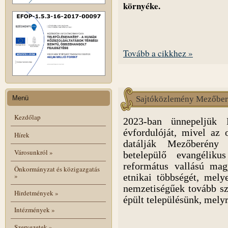
környéke.
Tovább a cikkhez »
Menü
Sajtóközlemény Mezőberé
Kezdőlap
2023-ban ünnepeljük M
évfordulóját, mivel az 
Hírek
datálják Mezőberény 
Városunkról
»
betelepülő evangélik
református vallású mag
Önkormányzat és közigazgatás
»
etnikai többségét, mely
nemzetiségűek tovább s
Hirdetmények
»
épült településünk, mely
Intézmények
»
Szervezetek
»