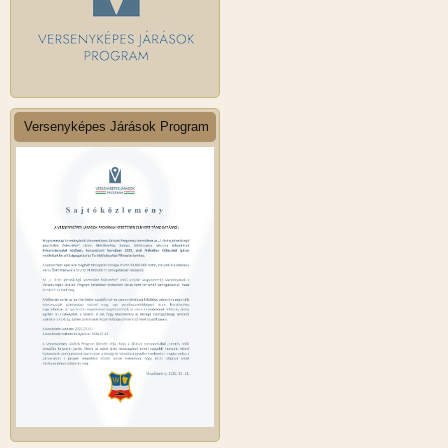
Versenyképes Járások Program