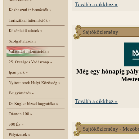
Tovább a cikkhez »
Közhasznú információk
»
Turisztikai információk
»
Közérdekű adatok
»
Sajtóközlemény
Szolgáltatások
»
Választási információk
»
25. Országos Vadásznap
»
Még egy hónapig pály
Ipari park
»
Mester
Nyitott terek Helyi Közösség
»
E-ügyintézés
»
Tovább a cikkhez »
Dr. Kugler József hagyatéka
»
Trianon 100
»
300 Év
»
Sajtóközlemény - Mezőberé
Pályázatok
»