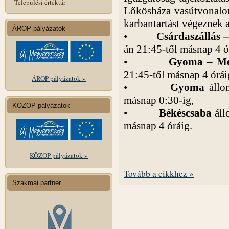
Települési értéktár
Lőkösháza vasútvonalon e
karbantartást végeznek a
ÁROP pályázatok
•
Csárdaszállás 
án 21:45-től másnap 4 ó
•
Gyoma – Me
21:45-től másnap 4 óráig
ÁROP pályázatok »
•
Gyoma
állom
másnap 0:30-ig,
KÖZOP pályázatok
•
Békéscsaba
áll
másnap 4 óráig.
KÖZOP pályázatok »
Tovább a cikkhez »
Szakmai partner