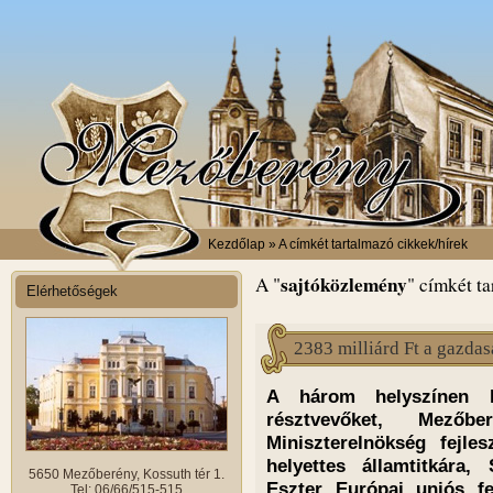
Kezdőlap
» A címkét tartalmazó cikkek/hírek
sajtóközlemény
A "
" címkét ta
Elérhetőségek
2383 milliárd Ft a gazda
A három helyszínen k
résztvevőket, Mező
Miniszterelnökség fejles
helyettes államtitkára
5650 Mezőberény, Kossuth tér 1.
Eszter Európai uniós fej
Tel: 06/66/515-515