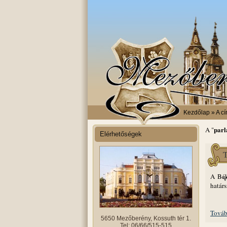
Kezdőlap
» A cí
parl
A "
Elérhetőségek
T
A Bék
v
határs
Továb
5650 Mezőberény, Kossuth tér 1.
Tel: 06/66/515-515