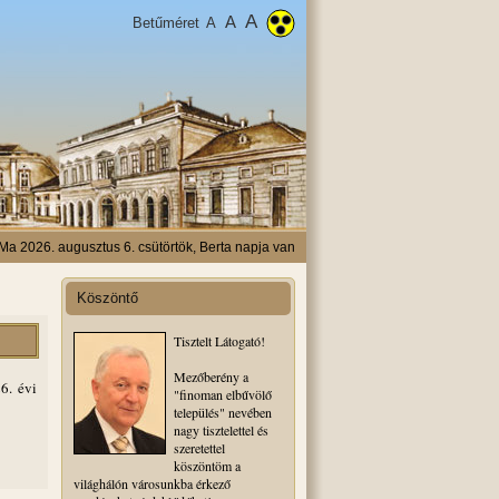
A
A
Betűméret
A
Ma 2026. augusztus 6. csütörtök, Berta napja van
Köszöntő
Tisztelt Látogató!
Mezőberény a
6. évi
"finoman elbűvölő
település" nevében
nagy tisztelettel és
szeretettel
köszöntöm a
világhálón városunkba érkező