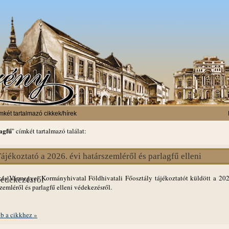
mkét tartalmazó cikkek/hírek
agfű
" címkét tartalmazó találat:
ájékoztató a 2026. évi határszemléről és parlagfű elleni
és Vármegyei Kormányhivatal Földhivatali Főosztály tájékoztatót küldött a 202
édekezésről
zemléről és parlagfű elleni védekezésről.
b a cikkhez »