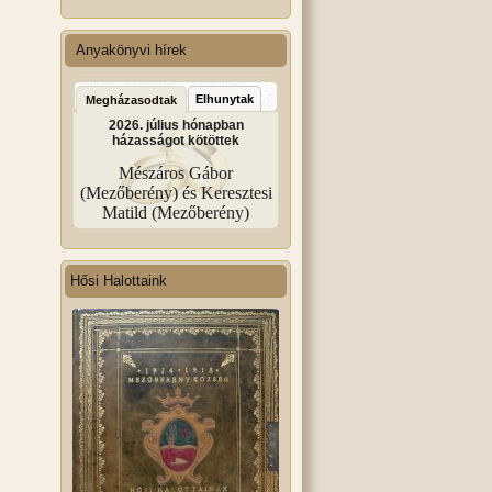
Anyakönyvi hírek
Elhunytak
Megházasodtak
2026. július hónapban
házasságot kötöttek
Mészáros Gábor
(Mezőberény) és Keresztesi
Matild (Mezőberény)
Hősi Halottaink