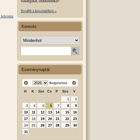
vendégeket, érdeklődőket!
Tovább a köszöntőhöz »
 tetejére
Keresés
Keresés helye
Keresendő szó
Eseménynaptár
Augusztus
H
K
Sze
Cs
P
Szo
V
1
2
3
4
5
6
7
8
9
10
11
12
13
14
15
16
17
18
19
20
21
22
23
24
25
26
27
28
29
30
31