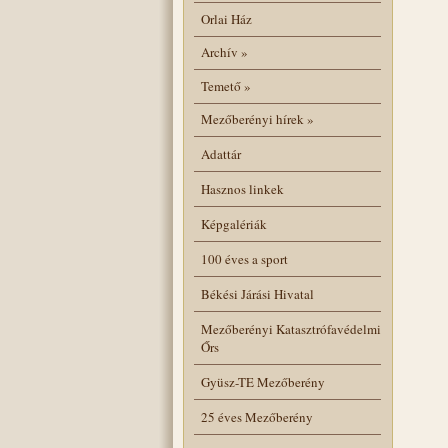
Orlai Ház
Archív
»
Temető
»
Mezőberényi hírek
»
Adattár
Hasznos linkek
Képgalériák
100 éves a sport
Békési Járási Hivatal
Mezőberényi Katasztrófavédelmi
Őrs
Gyüsz-TE Mezőberény
25 éves Mezőberény