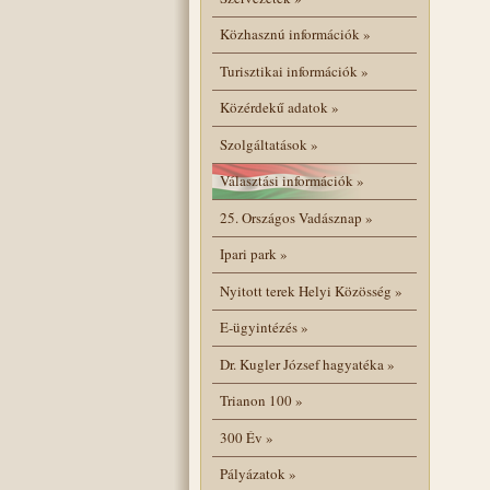
Közhasznú információk
»
Turisztikai információk
»
Közérdekű adatok
»
Szolgáltatások
»
Választási információk
»
25. Országos Vadásznap
»
Ipari park
»
Nyitott terek Helyi Közösség
»
E-ügyintézés
»
Dr. Kugler József hagyatéka
»
Trianon 100
»
300 Év
»
Pályázatok
»