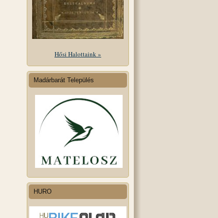
Hősi Halottaink »
Madárbarát Település
HURO