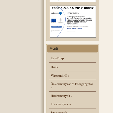
Menü
Kezdőlap
Hírek
Városunkról
»
Önkormányzat és közigazgatás
»
Hirdetmények
»
Intézmények
»
Szervezetek
»