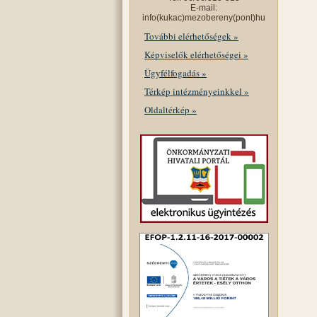
E-mail:
info(kukac)mezobereny(pont)hu
További elérhetőségek »
Képviselők elérhetőségei »
Ügyfélfogadás »
Térkép intézményeinkkel »
Oldaltérkép »