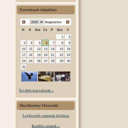
Események képekben
Augusztus
H
K
Sze
Cs
P
Szo
V
1
2
3
4
5
6
7
8
9
10
11
12
13
14
15
16
17
18
19
20
21
22
23
24
25
26
27
28
29
30
31
További képgalériák »
Mezőberényi Hírmondó
Legfrissebb számunk letöltése
Korábbi számok »