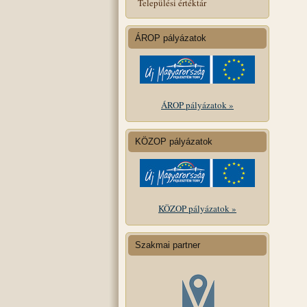
Települési értéktár
ÁROP pályázatok
ÁROP pályázatok »
KÖZOP pályázatok
KÖZOP pályázatok »
Szakmai partner