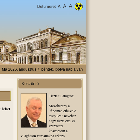
A
A
Betűméret
A
Ma 2026. augusztus 7. péntek, Ibolya napja van
Köszöntő
Tisztelt Látogató!
Mezőberény a
 lehet
"finoman elbűvölő
település" nevében
nagy tisztelettel és
szeretettel
köszöntöm a
világhálón városunkba érkező