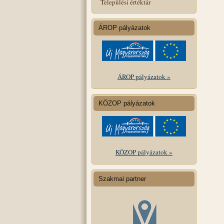
Települési értéktár
ÁROP pályázatok
ÁROP pályázatok »
KÖZOP pályázatok
KÖZOP pályázatok »
Szakmai partner