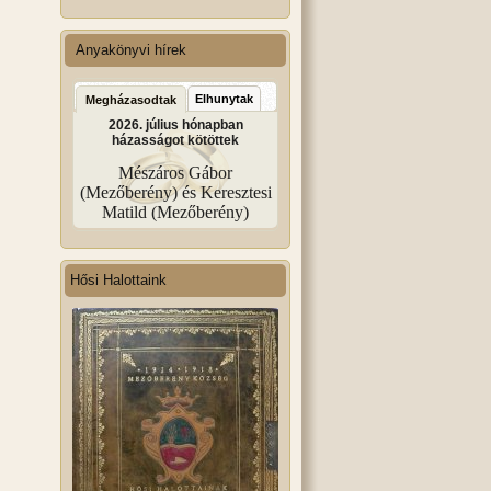
Anyakönyvi hírek
Elhunytak
Megházasodtak
2026. július hónapban
házasságot kötöttek
Mészáros Gábor
(Mezőberény) és Keresztesi
Matild (Mezőberény)
Hősi Halottaink