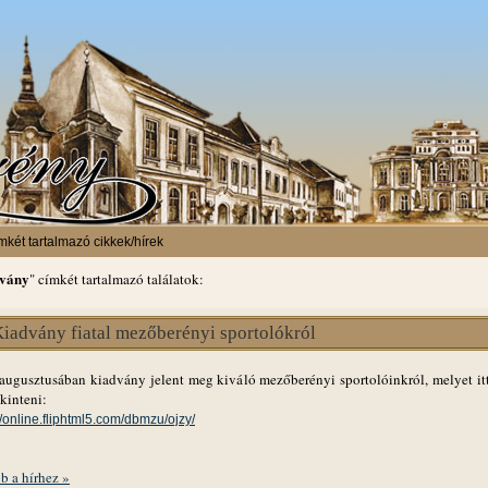
mkét tartalmazó cikkek/hírek
dvány
" címkét tartalmazó találatok:
iadvány fiatal mezőberényi sportolókról
augusztusában kiadvány jelent meg kiváló mezőberényi sportolóinkról, melyet itt
kinteni:
//online.fliphtml5.com/dbmzu/ojzy/
b a hírhez »