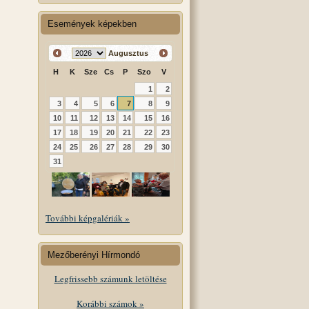
Események képekben
Augusztus
H
K
Sze
Cs
P
Szo
V
1
2
3
4
5
6
7
8
9
10
11
12
13
14
15
16
17
18
19
20
21
22
23
24
25
26
27
28
29
30
31
További képgalériák »
Mezőberényi Hírmondó
Legfrissebb számunk letöltése
Korábbi számok »