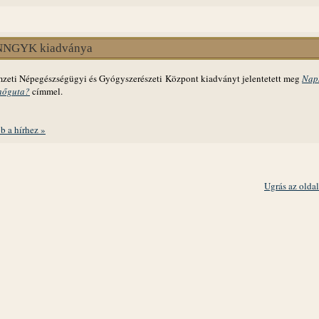
NNGYK kiadványa
zeti Népegészségügyi és Gyógyszerészeti Központ kiadványt jelentetett meg
Nap
hőguta?
címmel.
b a hírhez »
Ugrás az oldal