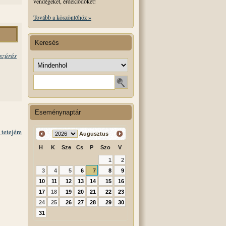
vendégeket, érdeklődőket!
Tovább a köszöntőhöz »
Keresés
szúrás
Keresés helye
Keresendő szó
Eseménynaptár
 tetejére
Augusztus
H
K
Sze
Cs
P
Szo
V
1
2
3
4
5
6
7
8
9
10
11
12
13
14
15
16
17
18
19
20
21
22
23
24
25
26
27
28
29
30
31