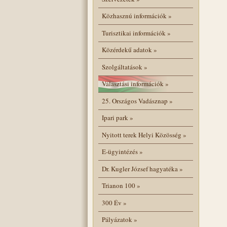
Közhasznú információk
»
Turisztikai információk
»
Közérdekű adatok
»
Szolgáltatások
»
Választási információk
»
25. Országos Vadásznap
»
Ipari park
»
Nyitott terek Helyi Közösség
»
E-ügyintézés
»
Dr. Kugler József hagyatéka
»
Trianon 100
»
300 Év
»
Pályázatok
»