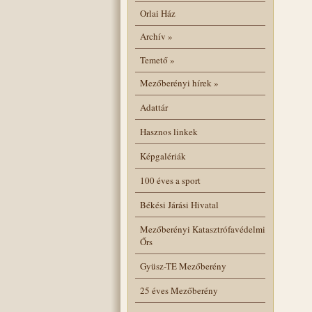
Orlai Ház
Archív
»
Temető
»
Mezőberényi hírek
»
Adattár
Hasznos linkek
Képgalériák
100 éves a sport
Békési Járási Hivatal
Mezőberényi Katasztrófavédelmi
Őrs
Gyüsz-TE Mezőberény
25 éves Mezőberény