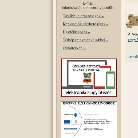
E-mail:
info(kukac)mezobereny(pont)hu
További elérhetőségek »
Képviselők elérhetőségei »
Ügyfélfogadás »
A Nem
vagy 
Térkép intézményeinkkel »
Oldaltérkép »
Továb