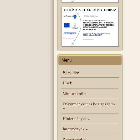
Menü
Kezdőlap
Hírek
Városunkról
»
Önkormányzat és közigazgatás
»
Hirdetmények
»
Intézmények
»
Szervezetek
»