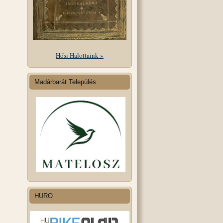
Hősi Halottaink »
Madárbarát Település
HURO