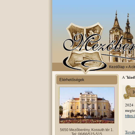
Kezdőlap
» A cí
kia
A "
Elérhetőségek
K
2024 
megte
https:
5650 Mezőberény, Kossuth tér 1.
Továb
Tel: 06/66/515-515