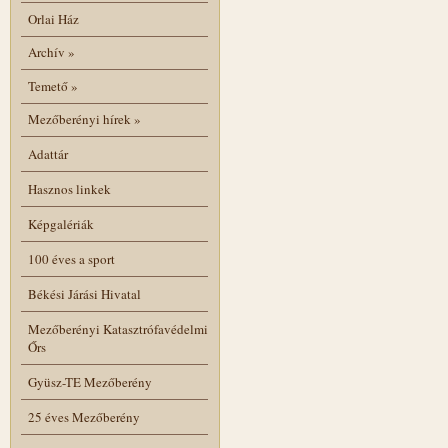
Orlai Ház
Archív
»
Temető
»
Mezőberényi hírek
»
Adattár
Hasznos linkek
Képgalériák
100 éves a sport
Békési Járási Hivatal
Mezőberényi Katasztrófavédelmi
Őrs
Gyüsz-TE Mezőberény
25 éves Mezőberény