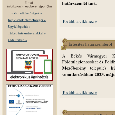
határszemlét tart
.
E-mail:
info(kukac)mezobereny(pont)hu
További elérhetőségek »
Képviselők elérhetőségei »
Tovább a cikkhez »
Ügyfélfogadás »
Térkép intézményeinkkel »
Oldaltérkép »
Értesítés határszemléről
A Békés Vármegyei Korm
Földtulajdonosokat és Földh
Mezőberény
kül
település
vonatkozásában 2023. május
Tovább a cikkhez »