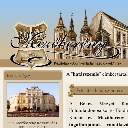
Kezdőlap
» A címkét tartalmazó cikkek/hírek
határszemle
A "
" címkét tarta
Elérhetőségek
Értesítés határszemléről
A Békés Megyei Kormán
Földtulajdonosokat és Föld
Mezőberén
Kamut és
ingatlanjainak vonatkoz
5650 Mezőberény, Kossuth tér 1.
Tel: 06/66/515-515