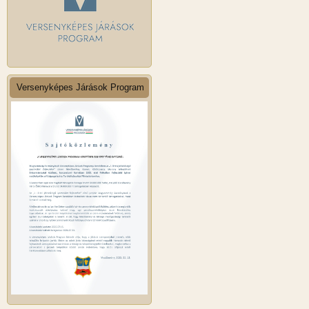
Versenyképes Járások Program