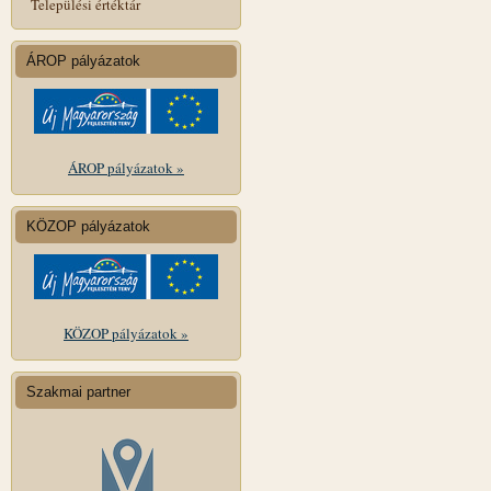
Települési értéktár
ÁROP pályázatok
ÁROP pályázatok »
KÖZOP pályázatok
KÖZOP pályázatok »
Szakmai partner