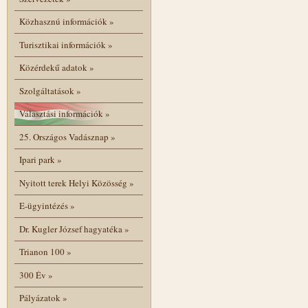
Közhasznú információk
»
Turisztikai információk
»
Közérdekű adatok
»
Szolgáltatások
»
Választási információk
»
25. Országos Vadásznap
»
Ipari park
»
Nyitott terek Helyi Közösség
»
E-ügyintézés
»
Dr. Kugler József hagyatéka
»
Trianon 100
»
300 Év
»
Pályázatok
»