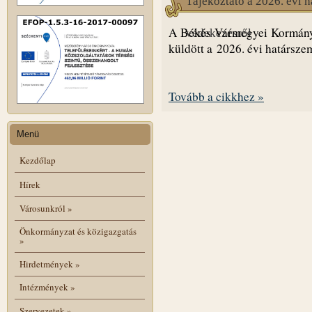
Tájékoztató a 2026. évi h
A Békés Vármegyei Kormányhi
védekezésről
küldött a 2026. évi határszem
Tovább a cikkhez »
Menü
Kezdőlap
Hírek
Városunkról
»
Önkormányzat és közigazgatás
»
Hirdetmények
»
Intézmények
»
Szervezetek
»